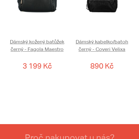
Dámský kožený batůžek
Dámský kabelko/batoh
černý - Fagola Maestro
černý - Coveri Velixa
3 199 Kč
890 Kč
Proč nakupovat u nás?