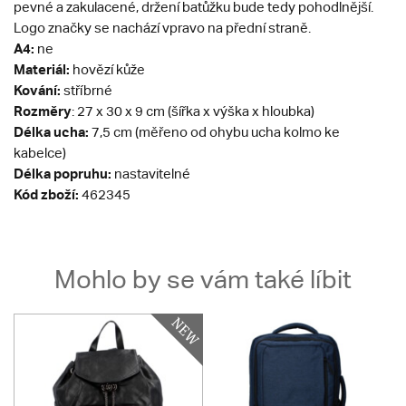
pevné a zakulacené, držení batůžku bude tedy pohodlnější.
Logo značky se nachází vpravo na přední straně.
A4:
ne
Materiál:
hovězí kůže
Kování:
stříbrné
Rozměry
: 27 x 30 x 9 cm (šířka x výška x hloubka)
Délka ucha:
7,5 cm (měřeno od ohybu ucha kolmo ke
kabelce)
Délka popruhu:
nastavitelné
Kód zboží:
462345
Mohlo by se vám také líbit