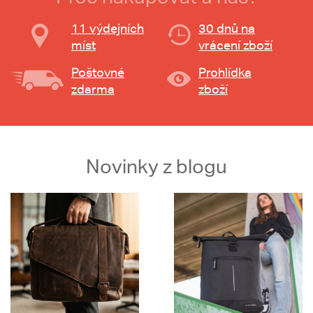
11 výdejních
30 dnů na
míst
vrácení zboží
Poštovné
Prohlídka
zdarma
zboží
Novinky z blogu