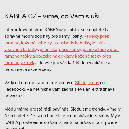
KABEA.CZ – víme, co Vám sluší
Internetový obchod KABEA.cz je místo, kde najdete ty
správné modní doplňky pro dámy i pány.
Kabelky přes
rameno
,
kožené kabelky
,
crossbody kabelky
,
lesklé a
lakované kabelky
,
psaníčka
,
peněženky
,
pánské tašky přes
rameno
,
tašky a pouzdra na doklady
,
kožené tašky přes
rameno
,
aktovky
... to vše pro vás každý den vybíráme a
nabízíme za skvělé ceny.
Vždy od nás dostanete i něco navíc.
S
ledujte nás
na
Facebooku - a neunikne Vám žádná sleva ani extra žhavá
novinka ;-).
Módu máme prostě rádi, baví nás. Sledujeme trendy. Víme, v
čem budete "šik" a co bude hitem nadcházející sezóny. My v
KABEA prostě víme, co Vám sluší. S námi Vás módní policie
nezastaví!