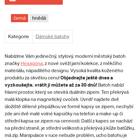
černá
hnědá
Kategorie
Dámské batohy
Nabízíme Vám jedinečný, stylový, moderní městský batoh
značky
Hexagona
, z nové svěží jarní kolekce, z měkčího
materiálu, nápaditého designu. Vysoká kvalita koženého
Objednejte ještě dnes a
produktu za skvělou cenu!
vyzkoušejte, vrátit ji můžete až za 30 dnů!
Batoh nabízí
hlavní prostor, který se otevírá duálním zipem. Ten překrývá
malá klopka na magnetický cvoček. Uvnitř najdete dvě
úložiště dělené přepážkou ve formě kapsy se zipem, nechybí
zde ani dvě malé volné kapsičky na telefon a make-up či
střední kapsa se zipem na cennosti. Další z kapes se nachází
na přední straně, je střední velikosti a překrývá ji kůže batůžku,
má zip. Manipulace v ruce nebude problém, ucho batohu je