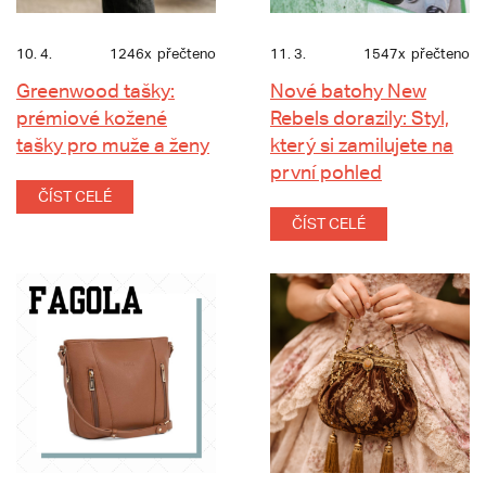
10. 4.
1246x
přečteno
11. 3.
1547x
přečteno
Greenwood tašky:
Nové batohy New
prémiové kožené
Rebels dorazily: Styl,
tašky pro muže a ženy
který si zamilujete na
první pohled
ČÍST CELÉ
ČÍST CELÉ