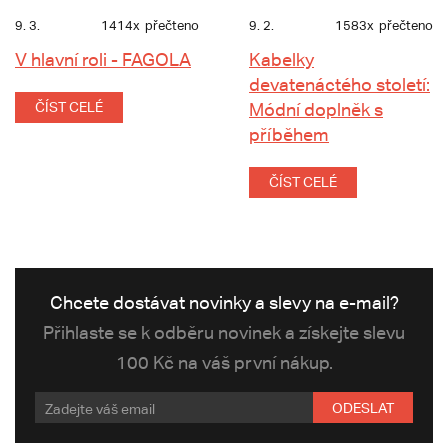
9. 3.
1414x
přečteno
9. 2.
1583x
přečteno
V hlavní roli - FAGOLA
Kabelky
devatenáctého století:
ČÍST CELÉ
Módní doplněk s
příběhem
ČÍST CELÉ
Chcete dostávat novinky a slevy na e-mail?
Přihlaste se k odběru novinek a získejte slevu
100 Kč na váš první nákup.
ODESLAT