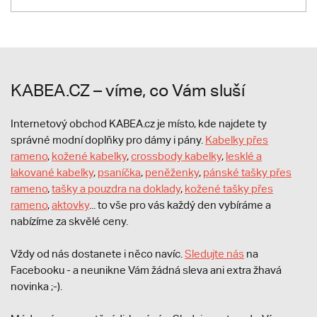
KABEA.CZ – víme, co Vám sluší
Internetový obchod KABEA.cz je místo, kde najdete ty
správné modní doplňky pro dámy i pány.
Kabelky přes
rameno
,
kožené kabelky
,
crossbody kabelky
,
lesklé a
lakované kabelky
,
psaníčka
,
peněženky
,
pánské tašky přes
rameno
,
tašky a pouzdra na doklady
,
kožené tašky přes
rameno
,
aktovky
... to vše pro vás každý den vybíráme a
nabízíme za skvělé ceny.
Vždy od nás dostanete i něco navíc.
S
ledujte nás
na
Facebooku - a neunikne Vám žádná sleva ani extra žhavá
novinka ;-).