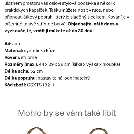
úložném prostoru vás osloví stylová podšívka a několik
praktických kapsiček. Tašku můžete nosit v ruce, nebo
připnout látkový popruh, který je sladěný s celkem. Kování je v
Objednejte ještě dnes a
příjemné tmavě stříbrné barvě.
vyzkoušejte, vrátit ji můžete až do 30 dnů!
A4:
ano
Materiál:
syntetická kůže
Kování:
stříbrné
Rozměry (max.):
44 x 29 x 28 cm (šířka x výška x hloubka)
Délka ucha:
52 cm
Délka popruhu:
nastavitelná, odnímatelný
Kód zboží:
CSXTS132-1
Mohlo by se vám také líbit