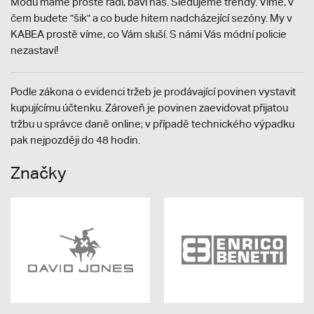
Módu máme prostě rádi, baví nás. Sledujeme trendy. Víme, v
čem budete "šik" a co bude hitem nadcházející sezóny. My v
KABEA prostě víme, co Vám sluší. S námi Vás módní policie
nezastaví!
Podle zákona o evidenci tržeb je prodávající povinen vystavit
kupujícímu účtenku. Zároveň je povinen zaevidovat přijatou
tržbu u správce daně online; v případě technického výpadku
pak nejpozději do 48 hodin.
Značky