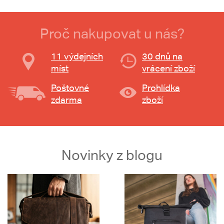
Proč nakupovat u nás?
11 výdejních
30 dnů na
míst
vrácení zboží
Poštovné
Prohlídka
zdarma
zboží
Novinky z blogu