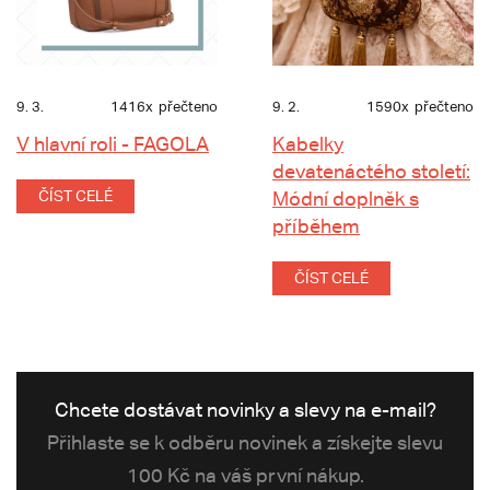
9. 3.
1416x
přečteno
9. 2.
1590x
přečteno
V hlavní roli - FAGOLA
Kabelky
devatenáctého století:
ČÍST CELÉ
Módní doplněk s
příběhem
ČÍST CELÉ
Chcete dostávat novinky a slevy na e-mail?
Přihlaste se k odběru novinek a získejte slevu
100 Kč na váš první nákup.