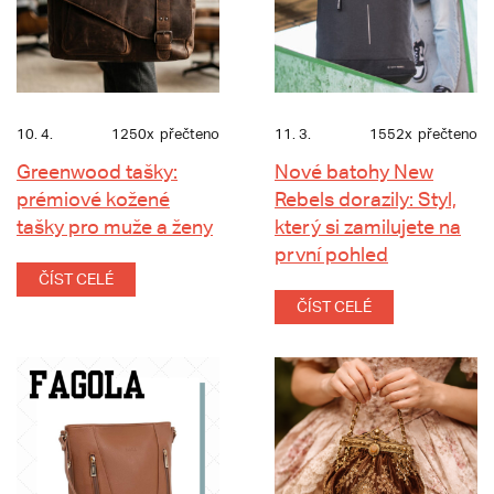
10. 4.
1250x
přečteno
11. 3.
1552x
přečteno
Greenwood tašky:
Nové batohy New
prémiové kožené
Rebels dorazily: Styl,
tašky pro muže a ženy
který si zamilujete na
první pohled
ČÍST CELÉ
ČÍST CELÉ