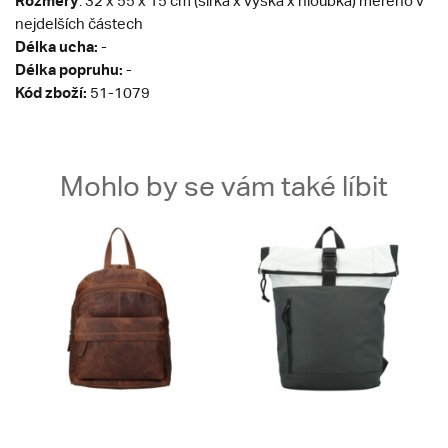
Rozměry
: 32 x 55 x 15 cm (šířka x výška x hloubka) měřeno v
nejdelších částech
Délka ucha:
-
Délka popruhu:
-
Kód zboží:
51-1079
Mohlo by se vám také líbit