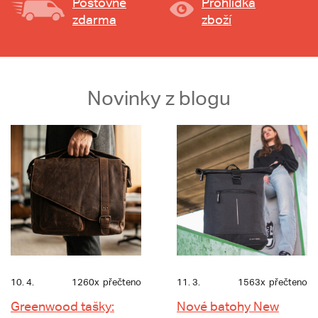
Poštovné
Prohlídka
zdarma
zboží
Novinky z blogu
10. 4.
1260x
přečteno
11. 3.
1563x
přečteno
Greenwood tašky:
Nové batohy New