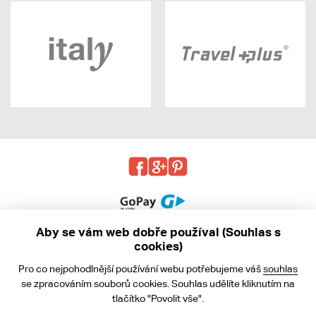
Aby se vám web dobře používal (Souhlas s
cookies)
© 2013 - 2026 kabea.cz
Pro co nejpohodlnější používání webu potřebujeme váš
souhlas
Obchodní podmínky
se zpracováním souborů cookies. Souhlas udělíte kliknutím na
tlačítko "Povolit vše".
Ochrana osobních údajů