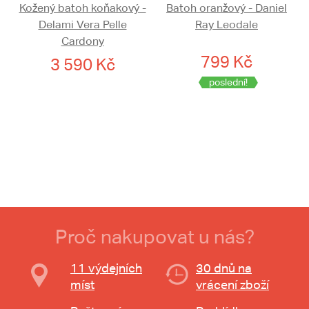
Kožený batoh koňakový -
Batoh oranžový - Daniel
Delami Vera Pelle
Ray Leodale
Cardony
799 Kč
3 590 Kč
poslední!
Proč nakupovat u nás?
11 výdejních
30 dnů na
míst
vrácení zboží