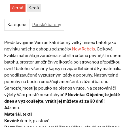
černá
šedá
Kategorie
Pánské batohy
Představujeme Vám unikátní černý velký unisex batoh jako
novinku našeho eshopu od značky
New Rebels
. Celková
kvalita materiálu je zaručena, stabilita určena pevnějším dnem
batohu, prostor umožněn velikostí a polstrovanou přepážkou
uvnitř batohu, všechny kapsy na zip, odlehčení díky materiálu,
pohodlí zaručené vyztuženými zády a popruhy. Nastavitelné
popruhy na bocích umožňují zmenšení a zúžení batohu.
Samozřejmostí je poutko na přenos v ruce. Na cestování či
Novinka
Objednejte ještě
výlety Vám prostě nesmí chybět!
.
dnes a vyzkoušejte, vrátit jej můžete až za 30 dnů!
A4:
ano,
Materiál:
textil
Kování:
černé, plastové