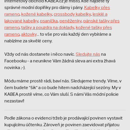
Internetový obchod KABEA.cz je místo, kde najdete ty
správné modní doplňky pro dámy i pány.
Kabelky přes
rameno
,
kožené kabelky
,
crossbody kabelky
,
lesklé a
lakované kabelky
,
psaníčka
,
peněženky
,
pánské tašky přes
rameno
,
tašky a pouzdra na doklady
,
kožené tašky přes
rameno
,
aktovky
... to vše pro vás každý den vybíráme a
nabízíme za skvělé ceny.
Vždy od nás dostanete i něco navíc.
S
ledujte nás
na
Facebooku - a neunikne Vám žádná sleva ani extra žhavá
novinka ;-).
Módu máme prostě rádi, baví nás. Sledujeme trendy. Víme, v
čem budete "šik" a co bude hitem nadcházející sezóny. My v
KABEA prostě víme, co Vám sluší. S námi Vás módní policie
nezastaví!
Podle zákona o evidenci tržeb je prodávající povinen vystavit
kupujícímu účtenku. Zároveň je povinen zaevidovat přijatou