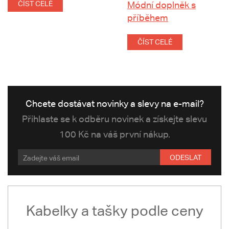
ČÍST CELÉ
Módní doplněk s
příběhem
ČÍST CELÉ
Chcete dostávat novinky a slevy na e-mail?
Přihlaste se k odběru novinek a získejte slevu
100 Kč na váš první nákup.
ODESLAT
Kabelky a tašky podle ceny