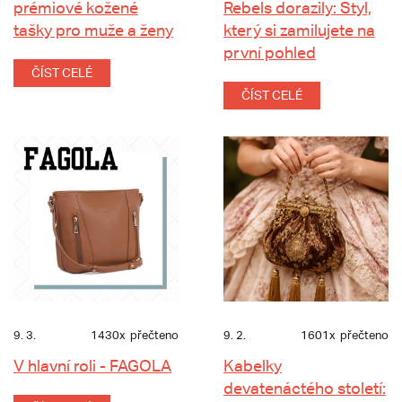
prémiové kožené
Rebels dorazily: Styl,
tašky pro muže a ženy
který si zamilujete na
první pohled
ČÍST CELÉ
ČÍST CELÉ
9. 3.
1430x
přečteno
9. 2.
1601x
přečteno
V hlavní roli - FAGOLA
Kabelky
devatenáctého století: