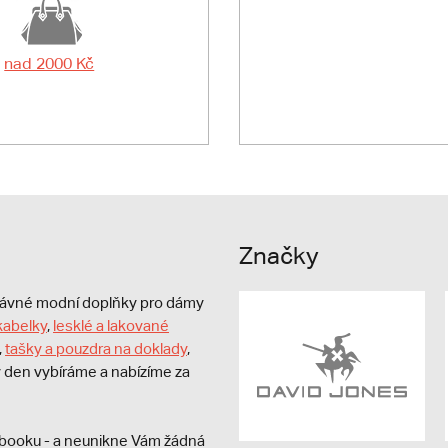
nad 2000 Kč
Značky
právné modní doplňky pro dámy
kabelky
,
lesklé a lakované
,
tašky a pouzdra na doklady
,
dý den vybíráme a nabízíme za
booku - a neunikne Vám žádná