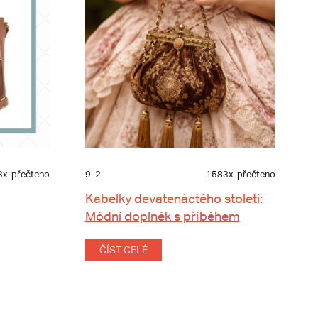
3x
přečteno
9. 2.
1583x
přečteno
Kabelky devatenáctého století:
Módní doplněk s příběhem
ČÍST CELÉ