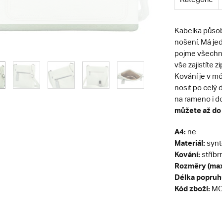
Kabelka působ
nošení. Má jed
pojme všechny 
vše zajistíte 
Kování je v mó
nosit po celý 
na rameno i do
můžete až do
A4:
ne
Materiál:
synt
Kování:
stříbr
Rozměry (max
Délka popruh
Kód zboží:
MC