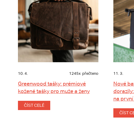
10. 4.
1245x
přečteno
11. 3.
Greenwood tašky: prémiové
Nové ba
kožené tašky pro muže a ženy
dorazily:
na první
ČÍST CELÉ
ČÍST C