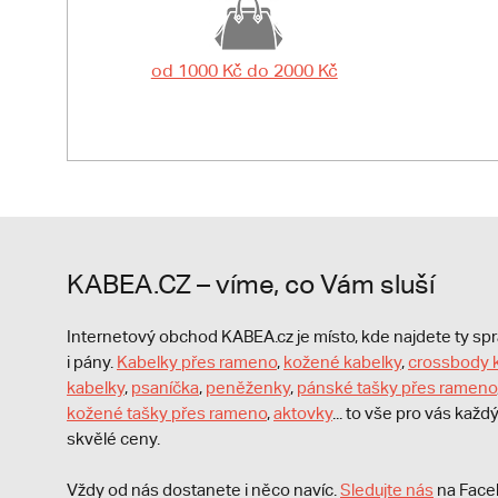
od 1000 Kč do 2000 Kč
KABEA.CZ – víme, co Vám sluší
Internetový obchod KABEA.cz je místo, kde najdete ty s
i pány.
Kabelky přes rameno
,
kožené kabelky
,
crossbody 
kabelky
,
psaníčka
,
peněženky
,
pánské tašky přes rameno
kožené tašky přes rameno
,
aktovky
... to vše pro vás kaž
skvělé ceny.
Vždy od nás dostanete i něco navíc.
S
ledujte nás
na Face