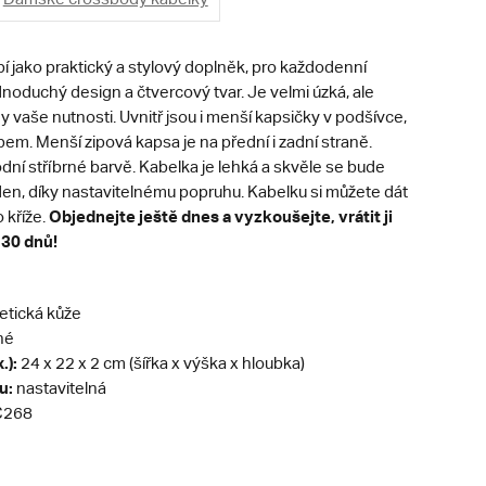
í jako praktický a stylový doplněk, pro každodenní
noduchý design a čtvercový tvar. Je velmi úzká, ale
vaše nutnosti. Uvnitř jsou i menší kapsičky v podšívce,
zipem. Menší zipová kapsa je na přední i zadní straně.
dní stříbrné barvě. Kabelka je lehká a skvěle se bude
den, díky nastavitelnému popruhu. Kabelku si můžete dát
Objednejte ještě dnes a vyzkoušejte, vrátit ji
 kříže.
 30 dnů!
etická kůže
né
.):
24 x 22 x 2 cm (šířka x výška x hloubka)
u:
nastavitelná
268