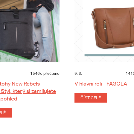
1546x
přečteno
9. 3.
141
tohy New Rebels
V hlavní roli - FAGOLA
 Styl, který si zamilujete
 pohled
ČÍST CELÉ
ELÉ