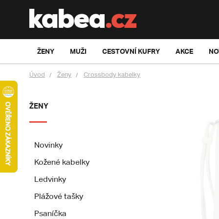
ŽENY
MUŽI
CESTOVNÍ KUFRY
AKCE
NO
Úvod
Ženy
Crossbody kabelky
ŽENY
Novinky
Kožené kabelky
Ledvinky
Plážové tašky
Psaníčka