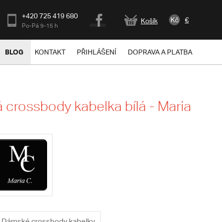
+420 725 419 680
Kč
€
Košík
Po-Pá 9-15 h
BLOG
KONTAKT
PŘIHLÁŠENÍ
DOPRAVA A PLATBA
crossbody kabelka bílá - Maria
a
Dámské crossbody kabelky