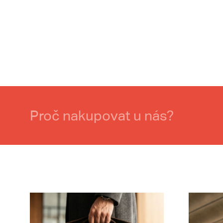
Proč nakupovat u nás?