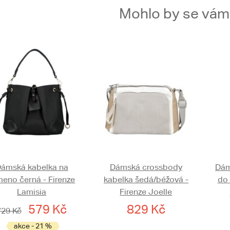
Mohlo by se vám t
ámská kabelka na
Dámská crossbody
Dám
meno černá - Firenze
kabelka šedá/béžová -
do 
Lamisia
Firenze Joelle
579 Kč
829 Kč
729 Kč
akce - 21 %