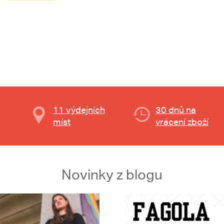
11 výdejních
30 dnů na
míst
vrácení zboží
Novinky z blogu