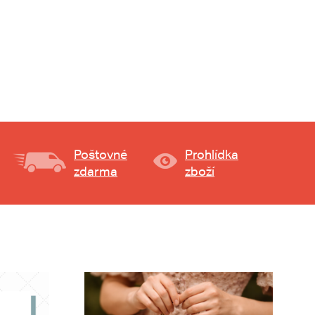
Poštovné
Prohlídka
zdarma
zboží