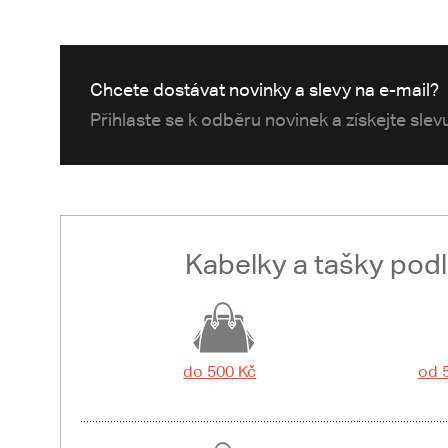
Chcete dostávat novinky a slevy na e-mail?
Přihlaste se k odběru novinek a získejte sle
Kabelky a tašky pod
do 500 Kč
od 