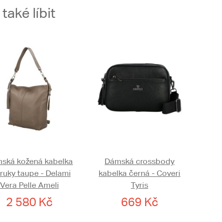
aké líbit
ská kožená kabelka
Dámská crossbody
ruky taupe - Delami
kabelka černá - Coveri
Vera Pelle Ameli
Tyris
2 580 Kč
669 Kč