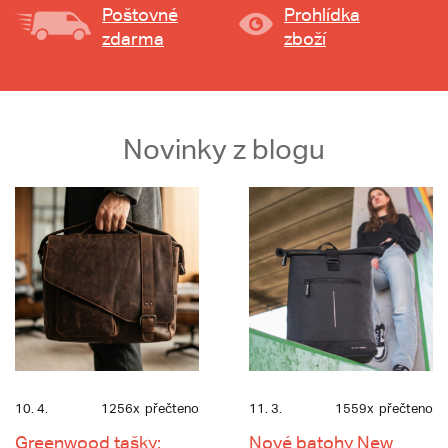
Poštovné
Prohlídka
zdarma
zboží
Novinky z blogu
10. 4.
1256x
přečteno
11. 3.
1559x
přečteno
Greenwood tašky:
Nové batohy New