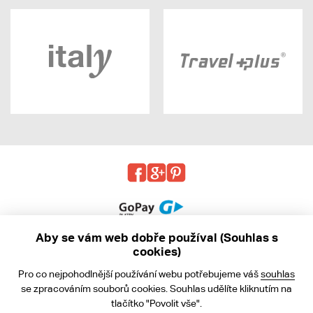
Aby se vám web dobře používal (Souhlas s
cookies)
© 2013 - 2026 kabea.cz
Pro co nejpohodlnější používání webu potřebujeme váš
souhlas
Obchodní podmínky
se zpracováním souborů cookies. Souhlas udělíte kliknutím na
tlačítko "Povolit vše".
Ochrana osobních údajů