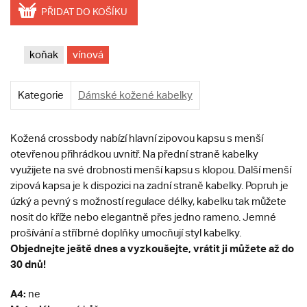
PŘIDAT DO KOŠÍKU
koňak
vínová
Kategorie
Dámské kožené kabelky
Kožená crossbody nabízí hlavní zipovou kapsu s menší
otevřenou přihrádkou uvnitř. Na přední straně kabelky
využijete na své drobnosti menší kapsu s klopou. Další menší
zipová kapsa je k dispozici na zadní straně kabelky. Popruh je
úzký a pevný s možností regulace délky, kabelku tak můžete
nosit do kříže nebo elegantně přes jedno rameno. Jemné
prošívání a stříbrné doplňky umocňují styl kabelky.
Objednejte ještě dnes a vyzkoušejte, vrátit ji můžete až do
30 dnů!
A4:
ne