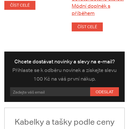
ČÍST CELÉ
Módní doplněk s
příběhem
ČÍST CELÉ
Chcete dostávat novinky a slevy na e-mail?
Přihlaste se k odběru novinek a získejte slevu
100 Kč na váš první nákup.
ODESLAT
Kabelky a tašky podle ceny