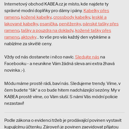
Internetový obchod KABEA.cz je místo, kde najdete ty
správné modní doplňky pro dámy i pány.
Kabelky přes
rameno
,
kožené kabelky
,
crossbody kabelky
,
lesklé a
lakované kabelky
,
psaníčka
,
peněženky
,
pánské tašky přes
rameno
,
tašky a pouzdra na doklady
,
kožené tašky přes
rameno
,
aktovky
... to vše pro vás každý den vybíráme a
nabízíme za skvělé ceny.
Vždy od nás dostanete i něco navíc.
S
ledujte nás
na
Facebooku - a neunikne Vám žádná sleva ani extra žhavá
novinka ;-).
Módu máme prostě rádi, baví nás. Sledujeme trendy. Víme, v
čem budete "šik" a co bude hitem nadcházející sezóny. My v
KABEA prostě víme, co Vám sluší. S námi Vás módní policie
nezastaví!
Podle zákona o evidenci tržeb je prodávající povinen vystavit
kupujícímu účtenku. Zároveň je povinen zaevidovat přijatou