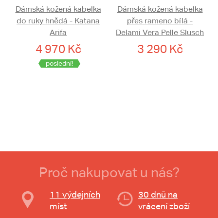
Dámská kožená kabelka
Dámská kožená kabelka
do ruky hnědá - Katana
přes rameno bílá -
Arifa
Delami Vera Pelle Slusch
4 970 Kč
3 290 Kč
poslední!
Proč nakupovat u nás?
11 výdejních
30 dnů na
míst
vrácení zboží