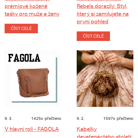
prémiové kožené
Rebels dorazily: Styl,
tašky pro muže a ženy
který si zamilujete na
první pohled
ČÍST CELÉ
ČÍST CELÉ
9. 3.
1425x
přečteno
9. 2.
1597x
přečteno
V hlavní roli - FAGOLA
Kabelky
devatenáctého století: