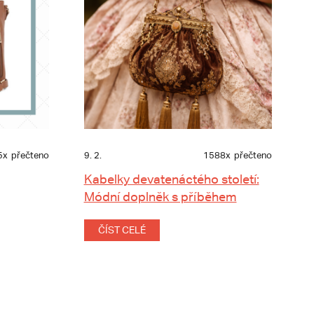
5x
přečteno
9. 2.
1588x
přečteno
Kabelky devatenáctého století:
Módní doplněk s příběhem
ČÍST CELÉ