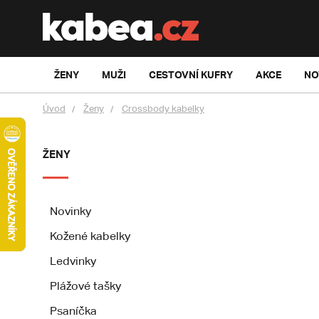
ŽENY
MUŽI
CESTOVNÍ KUFRY
AKCE
NO
Úvod
Ženy
Crossbody kabelky
ŽENY
Novinky
Kožené kabelky
Ledvinky
Plážové tašky
Psaníčka