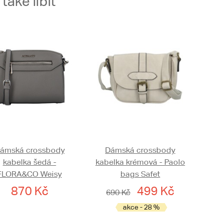
aké líbit
ámská crossbody
Dámská crossbody
kabelka šedá -
kabelka krémová - Paolo
FLORA&CO Weisy
bags Safet
870 Kč
499 Kč
690 Kč
akce - 28 %