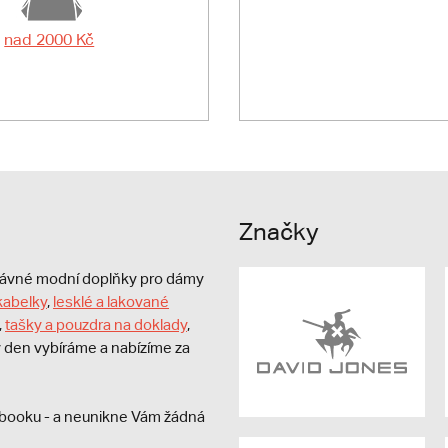
nad 2000 Kč
Značky
právné modní doplňky pro dámy
kabelky
,
lesklé a lakované
,
tašky a pouzdra na doklady
,
dý den vybíráme a nabízíme za
booku - a neunikne Vám žádná