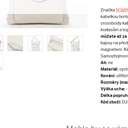
Značka
ROMI
kabelkou tent
crossbody kabe
kraťasům a to
můžete až za
kapsy na předn
magnetem. Kla
Samozřejmostí 
A4:
ne
Materiál:
synt
Kování:
stříbr
Rozměry (max
Výška ucha:
-
Délka popruh
Kód zboží:
D2