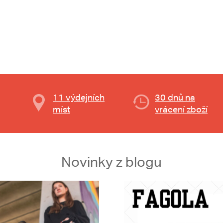
11 výdejních
30 dnů na
míst
vrácení zboží
Novinky z blogu