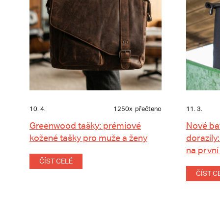
10. 4.
1250x
přečteno
11. 3.
Greenwood tašky: prémiové
Nové ba
kožené tašky pro muže a ženy
dorazily:
na první
ČÍST CELÉ
ČÍST C