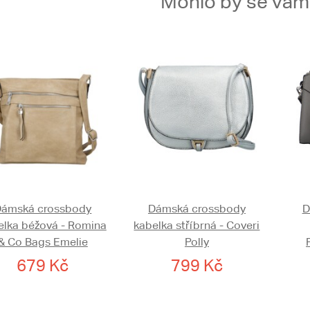
Mohlo by se vám t
Dámská crossbody
Dámská crossbody
D
elka béžová - Romina
kabelka stříbrná - Coveri
& Co Bags Emelie
Polly
679 Kč
799 Kč