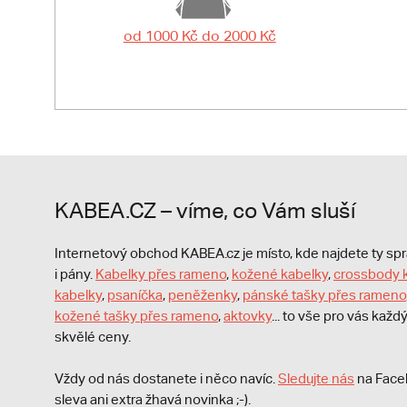
od 1000 Kč do 2000 Kč
KABEA.CZ – víme, co Vám sluší
Internetový obchod KABEA.cz je místo, kde najdete ty s
i pány.
Kabelky přes rameno
,
kožené kabelky
,
crossbody 
kabelky
,
psaníčka
,
peněženky
,
pánské tašky přes rameno
kožené tašky přes rameno
,
aktovky
... to vše pro vás kaž
skvělé ceny.
Vždy od nás dostanete i něco navíc.
S
ledujte nás
na Face
sleva ani extra žhavá novinka ;-).