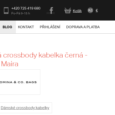
+420 725 419 680
Kč
€
Košík
Po-Pá 9-15 h
BLOG
KONTAKT
PŘIHLÁŠENÍ
DOPRAVA A PLATBA
crossbody kabelka černá -
 Maira
Dámské crossbody kabelky