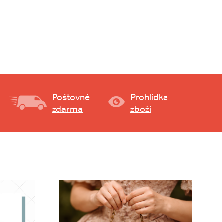
Poštovné
Prohlídka
zdarma
zboží