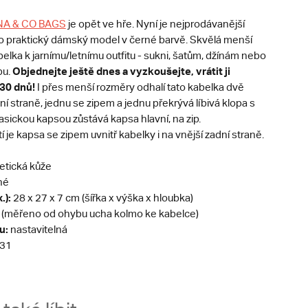
NA & CO BAGS
je opět ve hře. Nyní je nejprodávanější
o praktický dámský model v černé barvě. Skvělá menší
lka k jarnímu/letnímu outfitu - sukni, šatům, džínám nebo
Objednejte ještě dnes a vyzkoušejte, vrátit ji
pu.
 30 dnů!
I přes menší rozměry odhalí tato kabelka dvě
í straně, jednu se zipem a jednu překrývá líbivá klopa s
sickou kapsou zůstává kapsa hlavní, na zip.
je kapsa se zipem uvnitř kabelky i na vnější zadní straně.
etická kůže
né
.):
28 x 27 x 7 cm (šířka x výška x hloubka)
 (měřeno od ohybu ucha kolmo ke kabelce)
u:
nastavitelná
31