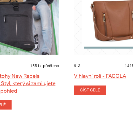
1551x
přečteno
9. 3.
141
tohy New Rebels
V hlavní roli - FAGOLA
 Styl, který si zamilujete
 pohled
ČÍST CELÉ
ELÉ