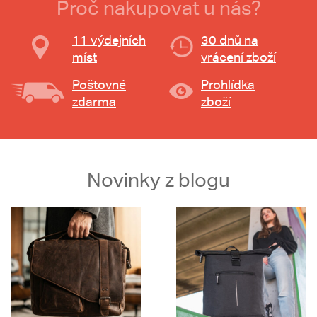
Proč nakupovat u nás?
11 výdejních
30 dnů na
míst
vrácení zboží
Poštovné
Prohlídka
zdarma
zboží
Novinky z blogu