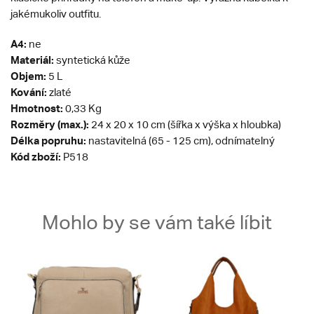
jakémukoliv outfitu.
A4:
ne
Materiál:
syntetická kůže
Objem:
5 L
Kování:
zlaté
Hmotnost:
0,33 Kg
Rozměry (max.):
24 x 20 x 10 cm (šířka x výška x hloubka)
Délka popruhu:
nastavitelná (65 - 125 cm), odnímatelný
Kód zboží:
P518
Mohlo by se vám také líbit