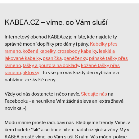
KABEA.CZ – víme, co Vám sluší
Internetový obchod KABEA.cz je místo, kde najdete ty
správné modní doplňky pro dámy i pány.
Kabelky přes
rameno
,
kožené kabelky
,
crossbody kabelky
,
lesklé a
lakované kabelky
,
psaníčka
,
peněženky
,
pánské tašky přes
rameno
,
tašky a pouzdra na doklady
,
kožené tašky přes
rameno
,
aktovky
... to vše pro vás každý den vybíráme a
nabízíme za skvělé ceny.
Vždy od nás dostanete i něco navíc.
S
ledujte nás
na
Facebooku - a neunikne Vám žádná sleva ani extra žhavá
novinka ;-).
Módu máme prostě rádi, baví nás. Sledujeme trendy. Víme, v
čem budete "šik" a co bude hitem nadcházející sezóny. My v
KABEA prostě víme, co Vám sluší. S námi Vás módní policie