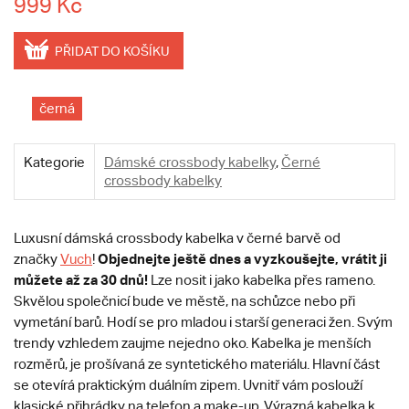
999 Kč
PŘIDAT DO KOŠÍKU
černá
Kategorie
Dámské crossbody kabelky
,
Černé
crossbody kabelky
Luxusní dámská crossbody kabelka v černé barvě od
Objednejte ještě dnes a vyzkoušejte, vrátit ji
značky
Vuch
!
můžete až za 30 dnů!
Lze nosit i jako kabelka přes rameno.
Skvělou společnicí bude ve městě, na schůzce nebo při
vymetání barů. Hodí se pro mladou i starší generaci žen. Svým
trendy vzhledem zaujme nejedno oko. Kabelka je menších
rozměrů, je prošívaná ze syntetického materiálu. Hlavní část
se otevírá praktickým duálním zipem. Uvnitř vám poslouží
klasické přihrádky na telefon a make-up. Výrazná kabelka k