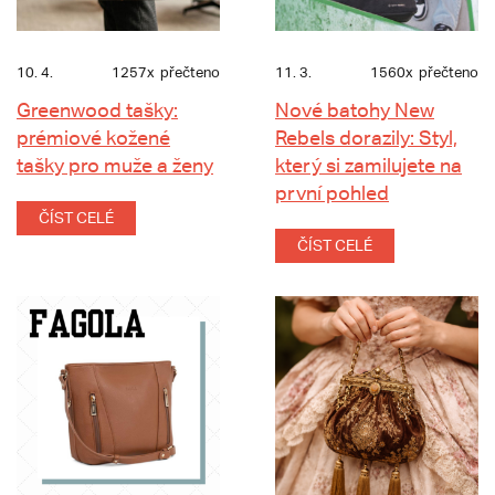
10. 4.
1257x
přečteno
11. 3.
1560x
přečteno
Greenwood tašky:
Nové batohy New
prémiové kožené
Rebels dorazily: Styl,
tašky pro muže a ženy
který si zamilujete na
první pohled
ČÍST CELÉ
ČÍST CELÉ