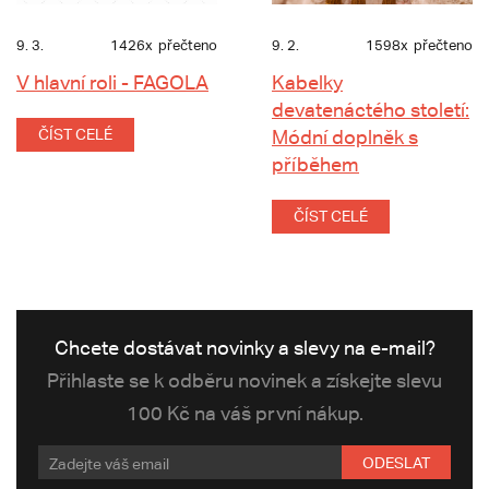
9. 3.
1426x
přečteno
9. 2.
1598x
přečteno
V hlavní roli - FAGOLA
Kabelky
devatenáctého století:
ČÍST CELÉ
Módní doplněk s
příběhem
ČÍST CELÉ
Chcete dostávat novinky a slevy na e-mail?
Přihlaste se k odběru novinek a získejte slevu
100 Kč na váš první nákup.
ODESLAT