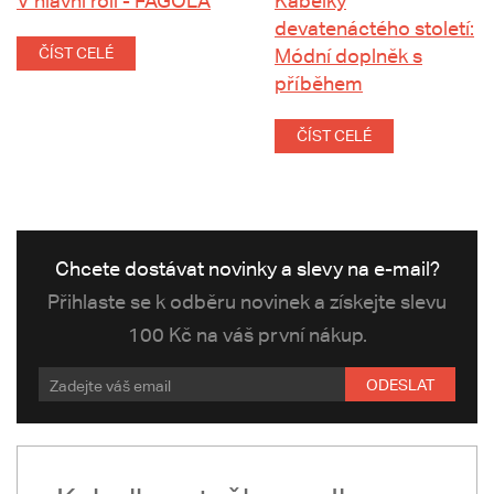
V hlavní roli - FAGOLA
Kabelky
devatenáctého století:
ČÍST CELÉ
Módní doplněk s
příběhem
ČÍST CELÉ
Chcete dostávat novinky a slevy na e-mail?
Přihlaste se k odběru novinek a získejte slevu
100 Kč na váš první nákup.
ODESLAT