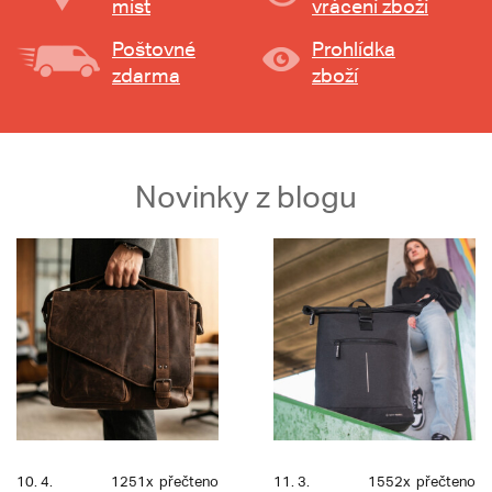
míst
vrácení zboží
Poštovné
Prohlídka
zdarma
zboží
Novinky z blogu
10. 4.
1251x
přečteno
11. 3.
1552x
přečteno