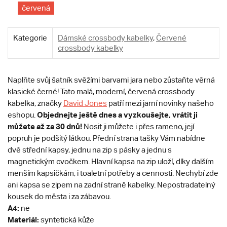
červená
Kategorie
Dámské crossbody kabelky
,
Červené
crossbody kabelky
Naplňte svůj šatník svěžími barvami jara nebo zůstaňte věrná
klasické černé! Tato malá, moderní, červená crossbody
kabelka, značky
David Jones
patří mezi jarní novinky našeho
Objednejte ještě dnes a vyzkoušejte, vrátit ji
eshopu.
můžete až za 30 dnů!
Nosit ji můžete i přes rameno, její
popruh je podšitý látkou. Přední strana tašky Vám nabídne
dvě střední kapsy, jednu na zip s pásky a jednu s
magnetickým cvočkem. Hlavní kapsa na zip uloží, díky dalším
menším kapsičkám, i toaletní potřeby a cennosti. Nechybí zde
ani kapsa se zipem na zadní straně kabelky. Nepostradatelný
kousek do města i za zábavou.
A4:
ne
Materiál:
syntetická kůže