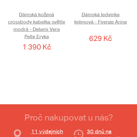
Dámská kožená
Dámská ledvinka
crossbody kabelka světle
krémová - Firenze Arina
modrá - Delami Vera
Pelle Eryka
629 Kč
1 390 Kč
Proč nakupovat u nás?
11 výdejních
30 dnů na