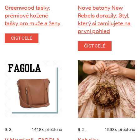
Greenwood tašky:
Nové batohy New
prémiové kožené
Rebels dorazily: Styl,
tašky pro muže a ženy
který si zamilujete na
první pohled
ČÍST CELÉ
ČÍST CELÉ
9. 3.
1418x
přečteno
9. 2.
1593x
přečteno