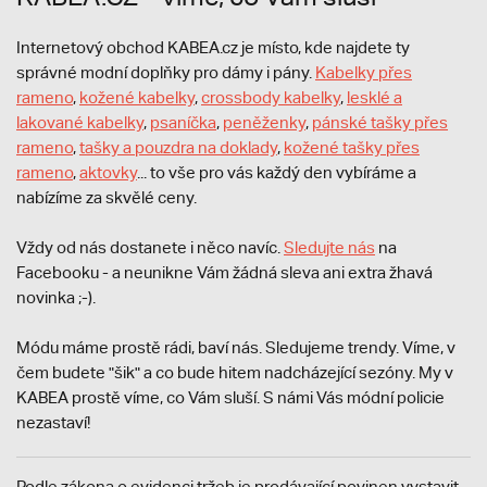
Internetový obchod KABEA.cz je místo, kde najdete ty
správné modní doplňky pro dámy i pány.
Kabelky přes
rameno
,
kožené kabelky
,
crossbody kabelky
,
lesklé a
lakované kabelky
,
psaníčka
,
peněženky
,
pánské tašky přes
rameno
,
tašky a pouzdra na doklady
,
kožené tašky přes
rameno
,
aktovky
... to vše pro vás každý den vybíráme a
nabízíme za skvělé ceny.
Vždy od nás dostanete i něco navíc.
S
ledujte nás
na
Facebooku - a neunikne Vám žádná sleva ani extra žhavá
novinka ;-).
Módu máme prostě rádi, baví nás. Sledujeme trendy. Víme, v
čem budete "šik" a co bude hitem nadcházející sezóny. My v
KABEA prostě víme, co Vám sluší. S námi Vás módní policie
nezastaví!
Podle zákona o evidenci tržeb je prodávající povinen vystavit