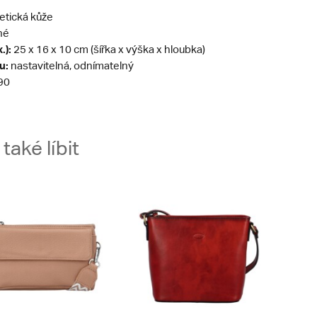
etická kůže
né
.):
25 x 16 x 10 cm (šířka x výška x hloubka)
u:
nastavitelná, odnímatelný
90
aké líbit