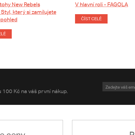
tohy New Rebels
V hlavní roli - FAGOLA
 Styl, který si zamilujete
 pohled
ČÍST CELÉ
ELÉ
vu 100 Kč na váš první nákup.
le ceny
P