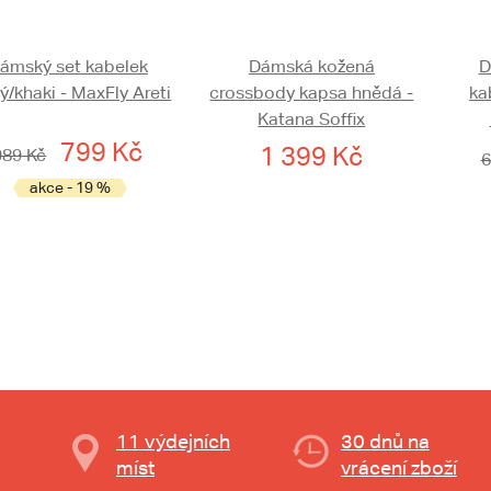
ámský set kabelek
Dámská kožená
D
ý/khaki - MaxFly Areti
crossbody kapsa hnědá -
ka
Katana Soffix
799 Kč
1 399 Kč
989 Kč
6
akce - 19 %
11 výdejních
30 dnů na
míst
vrácení zboží