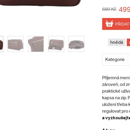
499
689 Kč
PŘIDAT
hnědá
Kategorie
Příjemná menš
zároveň, od zn
praktické užív
kapsa na zip. P
uložení třeba 
regulovat pro 
a vyzkoušejte,