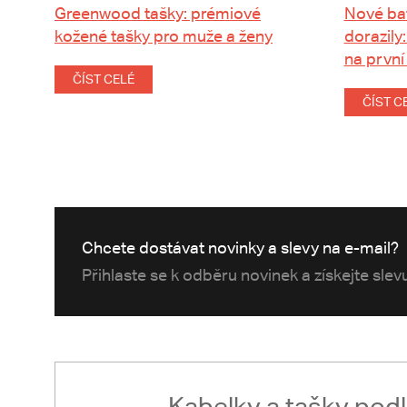
Greenwood tašky: prémiové
Nové ba
kožené tašky pro muže a ženy
dorazily:
na první
ČÍST CELÉ
ČÍST C
Chcete dostávat novinky a slevy na e-mail?
Přihlaste se k odběru novinek a získejte sle
Kabelky a tašky pod