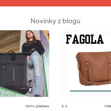
Novinky z blogu
1541x
přečteno
9. 3.
140