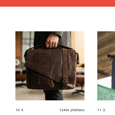
10. 4.
1240x
přečteno
11. 3.