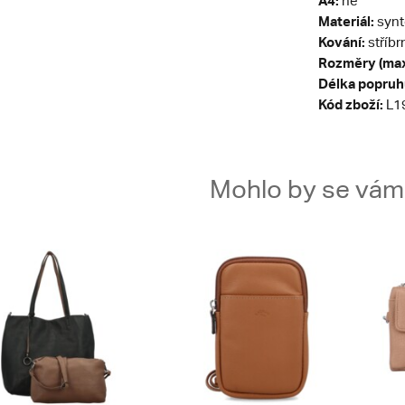
A4:
ne
Materiál:
synt
Kování:
stříbr
Rozměry (max
Délka popruh
Kód zboží:
L1
Mohlo by se vám t