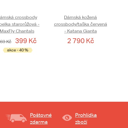
ámská crossbody
Dámská kožená
belka starorůžová -
crossbody/taška červená
MaxFly Chantals
- Katana Gianta
399 Kč
2 790 Kč
69 Kč
akce - 40 %
Poštovné
Prohlídka
zdarma
zboží