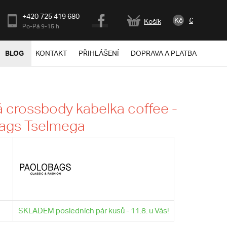
+420 725 419 680
Kč
€
Košík
Po-Pá 9-15 h
BLOG
KONTAKT
PŘIHLÁŠENÍ
DOPRAVA A PLATBA
crossbody kabelka coffee -
bags Tselmega
SKLADEM posledních pár kusů - 11.8. u Vás!