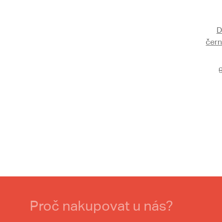
D
čern
Proč nakupovat u nás?