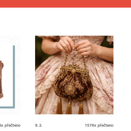
8x
přečteno
9. 2.
1576x
přečteno