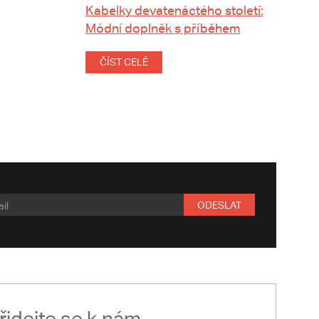
Kabelky devatenáctého století:
Módní doplněk s příběhem
ČÍST CELÉ
ODESLAT
řidejte se k nám