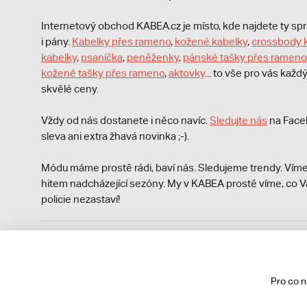
Internetový obchod KABEA.cz je místo, kde najdete ty s
i pány.
Kabelky přes rameno
,
kožené kabelky
,
crossbody 
kabelky
,
psaníčka
,
peněženky
,
pánské tašky přes rameno
kožené tašky přes rameno
,
aktovky
... to vše pro vás kaž
skvělé ceny.
Vždy od nás dostanete i něco navíc.
S
ledujte nás
na Face
sleva ani extra žhavá novinka ;-).
Módu máme prostě rádi, baví nás. Sledujeme trendy. Víme
hitem nadcházející sezóny. My v KABEA prostě víme, co V
policie nezastaví!
Podle zákona o evidenci tržeb je prodávající povinen vyst
Zároveň je povinen zaevidovat přijatou tržbu u správce da
technického výpadku pak nejpozději do 48 hodin.
Pro co 