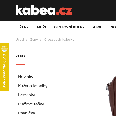
ŽENY
MUŽI
CESTOVNÍ KUFRY
AKCE
NO
Úvod
Ženy
Crossbody kabelky
ŽENY
Novinky
Kožené kabelky
Ledvinky
Plážové tašky
Psaníčka