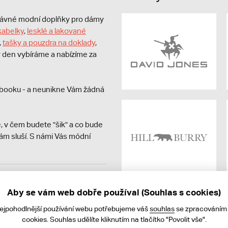
právné modní doplňky pro dámy
kabelky
,
lesklé a lakované
,
tašky a pouzdra na doklady
,
dý den vybíráme a nabízíme za
booku - a neunikne Vám žádná
, v čem budete "šik" a co bude
ám sluší. S námi Vás módní
avit kupujícímu účtenku.
ně online; v případě
Aby se vám web dobře používal (Souhlas s cookies)
nejpohodlnější používání webu potřebujeme váš
souhlas
se zpracováním
cookies. Souhlas udělíte kliknutím na tlačítko "Povolit vše".