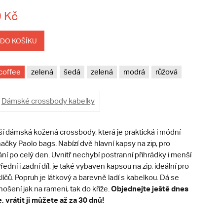
 Kč
 DO KOŠÍKU
coffee
zelená
šedá
zelená
modrá
růžová
Dámské crossbody kabelky
í dámská kožená crossbody, která je praktická i módní
ačky Paolo bags. Nabízí dvě hlavní kapsy na zip, pro
ání po celý den. Uvnitř nechybí postranní přihrádky i menší
řední i zadní díl, je také vybaven kapsou na zip, ideální pro
klíčů. Popruh je látkový a barevně ladí s kabelkou. Dá se
Objednejte ještě dnes
nošení jak na rameni, tak do kříže.
 vrátit ji můžete až za 30 dnů!