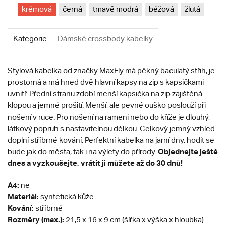
krémová
černá
tmavě modrá
béžová
žlutá
Kategorie
Dámské crossbody kabelky
Stylová kabelka od značky MaxFly má pěkný baculatý střih, je
prostorná a má hned dvě hlavní kapsy na zip s kapsičkami
uvnitř. Přední stranu zdobí menší kapsička na zip zajištěná
klopou a jemné prošití. Menší, ale pevné ouško poslouží při
nošení v ruce. Pro nošení na rameni nebo do kříže je dlouhý,
látkový popruh s nastavitelnou délkou. Celkový jemný vzhled
doplní stříbrné kování. Perfektní kabelka na jarní dny, hodit se
Objednejte ještě
bude jak do města, tak i na výlety do přírody.
dnes a vyzkoušejte, vrátit ji můžete až do 30 dnů!
A4:
ne
Materiál:
syntetická kůže
Kování:
stříbrné
Rozměry (max.):
21,5 x 16 x 9 cm (šířka x výška x hloubka)