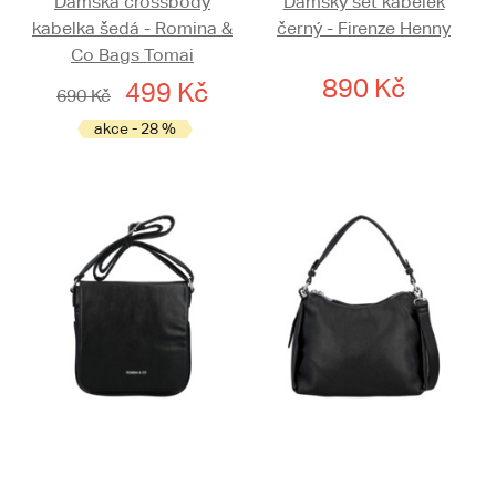
Dámská crossbody
Dámský set kabelek
kabelka šedá - Romina &
černý - Firenze Henny
Co Bags Tomai
890 Kč
499 Kč
690 Kč
akce - 28 %