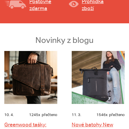
Poštovné
Prohlídka
zdarma
zboží
Novinky z blogu
10. 4.
1245x
přečteno
11. 3.
1546x
přečteno
Greenwood tašky:
Nové batohy New