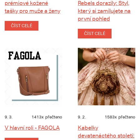
prémiové kožené
Rebels dorazily: Styl,
tašky pro muže a ženy
který si zamilujete na
první pohled
ČÍST CELÉ
ČÍST CELÉ
9. 3.
1413x
přečteno
9. 2.
1583x
přečteno
V hlavní roli - FAGOLA
Kabelky
devatenáctého století: