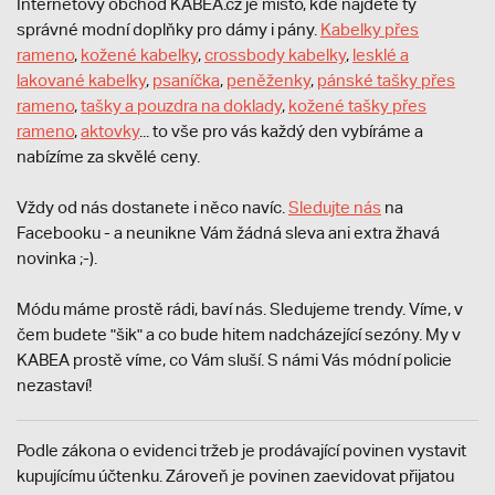
Internetový obchod KABEA.cz je místo, kde najdete ty
správné modní doplňky pro dámy i pány.
Kabelky přes
rameno
,
kožené kabelky
,
crossbody kabelky
,
lesklé a
lakované kabelky
,
psaníčka
,
peněženky
,
pánské tašky přes
rameno
,
tašky a pouzdra na doklady
,
kožené tašky přes
rameno
,
aktovky
... to vše pro vás každý den vybíráme a
nabízíme za skvělé ceny.
Vždy od nás dostanete i něco navíc.
S
ledujte nás
na
Facebooku - a neunikne Vám žádná sleva ani extra žhavá
novinka ;-).
Módu máme prostě rádi, baví nás. Sledujeme trendy. Víme, v
čem budete "šik" a co bude hitem nadcházející sezóny. My v
KABEA prostě víme, co Vám sluší. S námi Vás módní policie
nezastaví!
Podle zákona o evidenci tržeb je prodávající povinen vystavit
kupujícímu účtenku. Zároveň je povinen zaevidovat přijatou