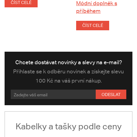
ČÍST CELÉ
Módní doplněk s
příběhem
ČÍST CELÉ
Chcete dostávat novinky a slevy na e-mail?
Přihlaste se k odběru novinek a získejte slevu
100 Kč na váš první nákup.
ODESLAT
Kabelky a tašky podle ceny