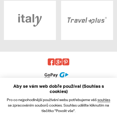
Aby se vám web dobře používal (Souhlas s
cookies)
© 2013 - 2026 kabea.cz
Pro co nejpohodlnější používání webu potřebujeme váš
souhlas
Obchodní podmínky
se zpracováním souborů cookies. Souhlas udělíte kliknutím na
tlačítko "Povolit vše".
Ochrana osobních údajů