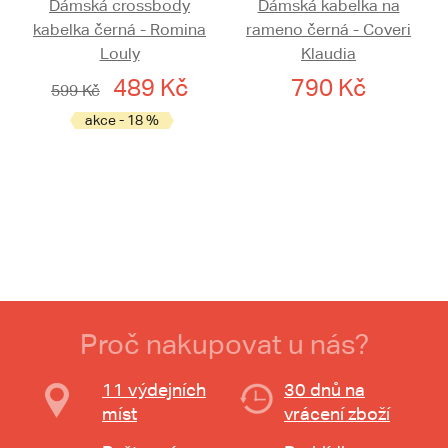
Dámská crossbody
Dámská kabelka na
kabelka černá - Romina
rameno černá - Coveri
Louly
Klaudia
489 Kč
790 Kč
599 Kč
akce - 18 %
Proč nakupovat u nás?
11 výdejních
30 dnů na
míst
vrácení zboží