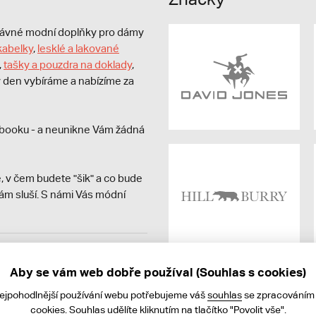
právné modní doplňky pro dámy
kabelky
,
lesklé a lakované
,
tašky a pouzdra na doklady
,
dý den vybíráme a nabízíme za
booku - a neunikne Vám žádná
, v čem budete "šik" a co bude
ám sluší. S námi Vás módní
avit kupujícímu účtenku.
ně online; v případě
Aby se vám web dobře používal (Souhlas s cookies)
nejpohodlnější používání webu potřebujeme váš
souhlas
se zpracováním
cookies. Souhlas udělíte kliknutím na tlačítko "Povolit vše".