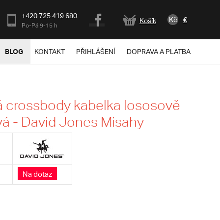
+420 725 419 680
Kč
€
Košík
Po-Pá 9-15 h
BLOG
KONTAKT
PŘIHLÁŠENÍ
DOPRAVA A PLATBA
 crossbody kabelka lososově
á - David Jones Misahy
Na dotaz