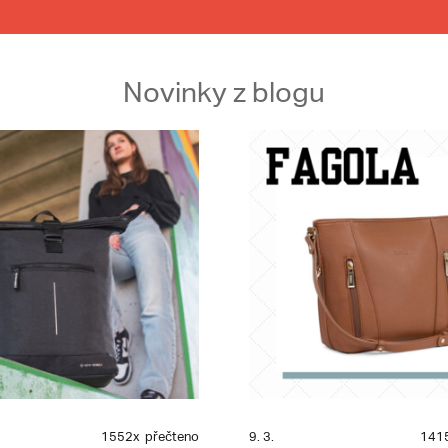
Novinky z blogu
1552x
přečteno
9. 3.
141