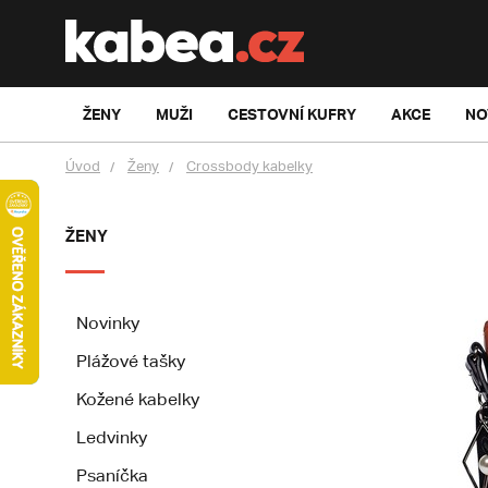
ŽENY
MUŽI
CESTOVNÍ KUFRY
AKCE
NO
Úvod
Ženy
Crossbody kabelky
ŽENY
Novinky
Plážové tašky
Kožené kabelky
Ledvinky
Psaníčka