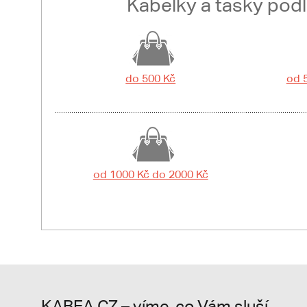
Kabelky a tašky pod
do 500 Kč
od 
od 1000 Kč do 2000 Kč
KABEA.CZ – víme, co Vám sluší