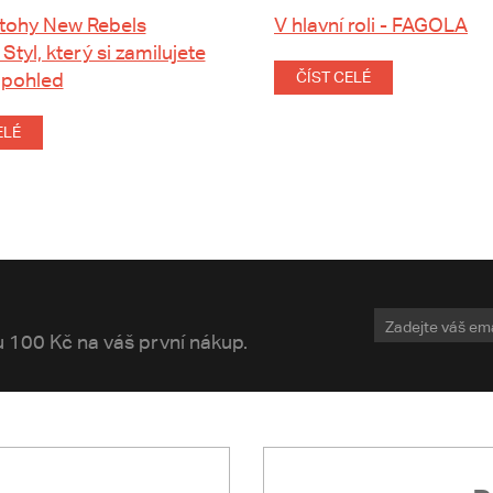
tohy New Rebels
V hlavní roli - FAGOLA
 Styl, který si zamilujete
 pohled
ČÍST CELÉ
ELÉ
vu 100 Kč na váš první nákup.