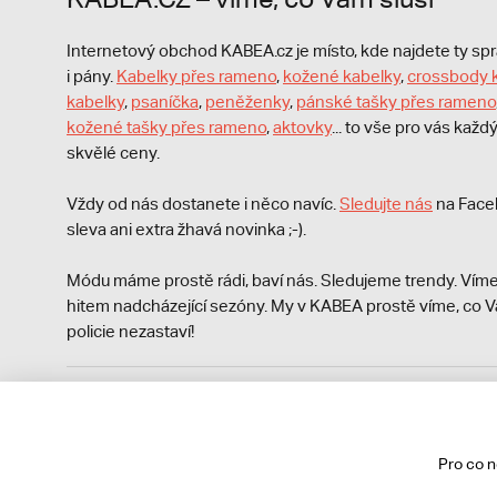
Internetový obchod KABEA.cz je místo, kde najdete ty s
i pány.
Kabelky přes rameno
,
kožené kabelky
,
crossbody 
kabelky
,
psaníčka
,
peněženky
,
pánské tašky přes rameno
kožené tašky přes rameno
,
aktovky
... to vše pro vás kaž
skvělé ceny.
Vždy od nás dostanete i něco navíc.
S
ledujte nás
na Face
sleva ani extra žhavá novinka ;-).
Módu máme prostě rádi, baví nás. Sledujeme trendy. Víme
hitem nadcházející sezóny. My v KABEA prostě víme, co V
policie nezastaví!
Podle zákona o evidenci tržeb je prodávající povinen vyst
Zároveň je povinen zaevidovat přijatou tržbu u správce da
technického výpadku pak nejpozději do 48 hodin.
Pro co 