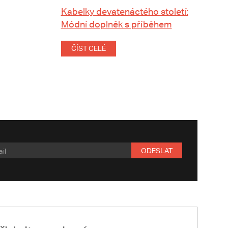
Kabelky devatenáctého století:
Módní doplněk s příběhem
ČÍST CELÉ
ODESLAT