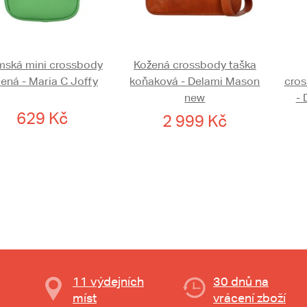
ská mini crossbody
Kožená crossbody taška
lená - Maria C Joffy
koňaková - Delami Mason
cros
new
- 
629 Kč
2 999 Kč
11 výdejních
30 dnů na
míst
vrácení zboží