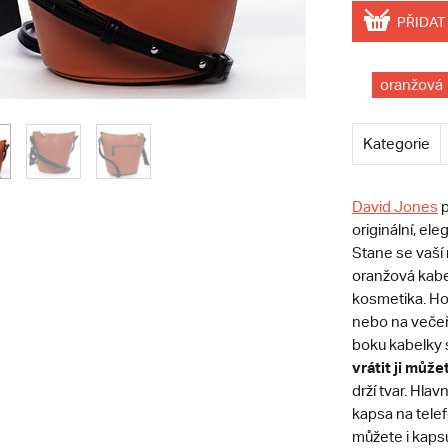
PŘIDAT
oranžová
Kategorie
David Jones
p
originální, el
Stane se vaší 
oranžová kabel
kosmetika. Hod
nebo na večeř
boku kabelky 
vrátit ji může
drží tvar. Hlav
kapsa na telef
můžete i kapsu