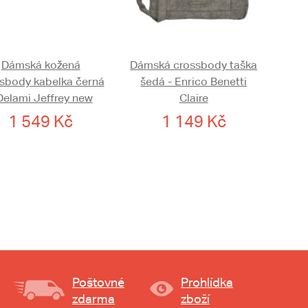
Dámská kožená
Dámská crossbody taška
sbody kabelka černá
šedá - Enrico Benetti
Delami Jeffrey new
Claire
1 549 Kč
1 149 Kč
Poštovné
Prohlídka
zdarma
zboží