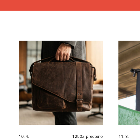
10. 4.
1250x
přečteno
11. 3.