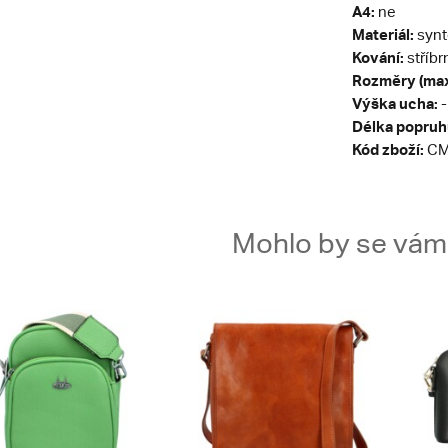
A4:
ne
Materiál:
synt
Kování:
stříbr
Rozměry (max
Výška ucha:
-
Délka popruh
Kód zboží:
CM
Mohlo by se vám t