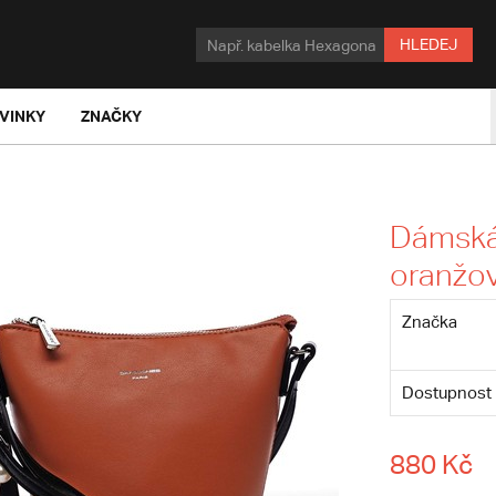
HLEDEJ
VINKY
ZNAČKY
Dámská
oranžov
Značka
Dostupnost
880 Kč