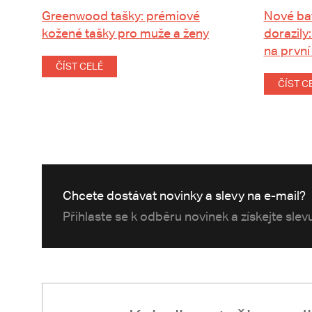
Greenwood tašky: prémiové
Nové ba
kožené tašky pro muže a ženy
dorazily:
na první
ČÍST CELÉ
ČÍST C
Chcete dostávat novinky a slevy na e-mail?
Přihlaste se k odběru novinek a získejte sle