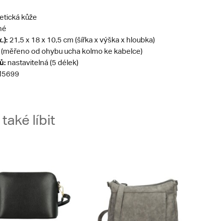
etická kůže
né
.):
21,5 x 18 x 10,5 cm (šířka x výška x hloubka)
 (měřeno od ohybu ucha kolmo ke kabelce)
ů:
nastavitelná (5 délek)
5699
aké líbit