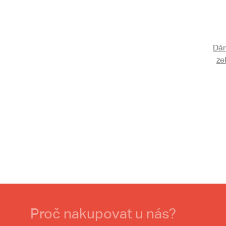
Dám
ze
Proč nakupovat u nás?