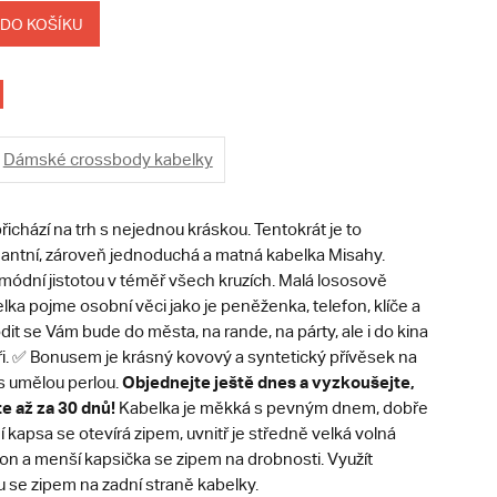
 DO KOŠÍKU
Dámské crossbody kabelky
řichází na trh s nejednou kráskou. Tentokrát je to
egantní, zároveň jednoduchá a matná kabelka Misahy.
módní jistotou v téměř všech kruzích. Malá lososově
ka pojme osobní věci jako je peněženka, telefon, klíče a
it se Vám bude do města, na rande, na párty, ale i do kina
i. ✅ Bonusem je krásný kovový a syntetický přívěsek na
Objednejte ještě dnes a vyzkoušejte,
s umělou perlou.
te až za 30 dnů!
Kabelka je měkká s pevným dnem, dobře
ní kapsa se otevírá zipem, uvnitř je středně velká volná
on a menší kapsička se zipem na drobnosti. Využít
 se zipem na zadní straně kabelky.