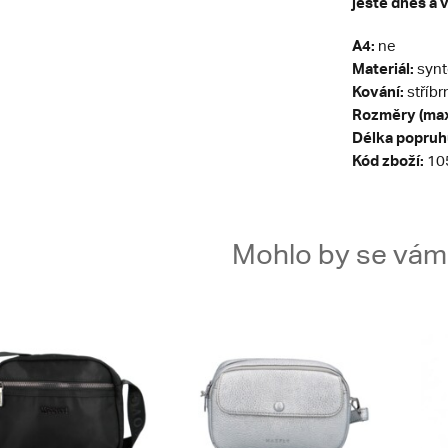
ještě dnes a v
A4:
ne
Materiál:
synt
Kování:
stříbr
Rozměry (max
Délka popruh
Kód zboží:
10
Mohlo by se vám t