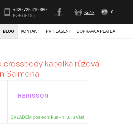
+420 725 419 680
Kč
€
Košík
Po-Pá 9-15 h
BLOG
KONTAKT
PŘIHLÁŠENÍ
DOPRAVA A PLATBA
crossbody kabelka růžová -
on Saimona
SKLADEM poslední kus - 11.8. u Vás!