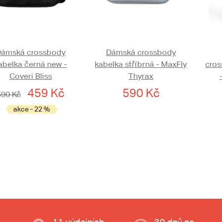
Dámská crossbody
Dámská crossbody
abelka černá new -
kabelka stříbrná - MaxFly
cros
Coveri Bliss
Thyrax
459 Kč
590 Kč
590 Kč
akce - 22 %
11 výdejních
30 dnů na