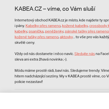
KABEA.CZ – víme, co Vám sluší
Internetový obchod KABEA.cz je místo, kde najdete ty s
i pány.
Kabelky přes rameno
,
kožené kabelky
,
crossbody 
kabelky
,
psaníčka
,
peněženky
,
pánské tašky přes rameno
kožené tašky přes rameno
,
aktovky
... to vše pro vás kaž
skvělé ceny.
Vždy od nás dostanete i něco navíc.
S
ledujte nás
na Face
sleva ani extra žhavá novinka ;-).
Módu máme prostě rádi, baví nás. Sledujeme trendy. Víme
hitem nadcházející sezóny. My v KABEA prostě víme, co V
policie nezastaví!
Podle zákona o evidenci tržeb je prodávající povinen vyst
Zároveň je povinen zaevidovat přijatou tržbu u správce da
technického výpadku pak nejpozději do 48 hodin.