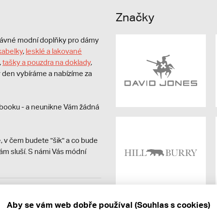
Značky
právné modní doplňky pro dámy
kabelky
,
lesklé a lakované
,
tašky a pouzdra na doklady
,
dý den vybíráme a nabízíme za
booku - a neunikne Vám žádná
, v čem budete "šik" a co bude
ám sluší. S námi Vás módní
avit kupujícímu účtenku.
ně online; v případě
Aby se vám web dobře používal (Souhlas s cookies)