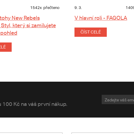
1542x
přečteno
9. 3.
140
tohy New Rebels
V hlavní roli - FAGOLA
 Styl, který si zamilujete
 pohled
ČÍST CELÉ
ELÉ
vu 100 Kč na váš první nákup.