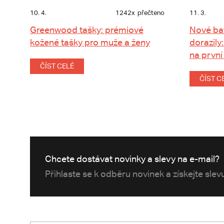
10. 4.
1242x
přečteno
11. 3.
Greenwood tašky: prémiové
Nové ba
kožené tašky pro muže a ženy
dorazily:
na první
ČÍST CELÉ
ČÍST C
Chcete dostávat novinky a slevy na e-mail?
Přihlaste se k odběru novinek a získejte sle