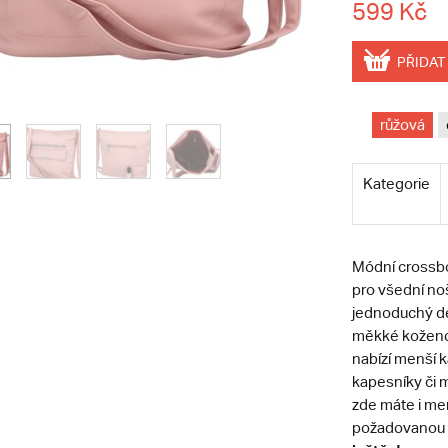
599 Kč
PŘIDAT
růžová
Kategorie
Módní crossbo
pro všední noš
jednoduchý de
měkké kožence 
nabízí menší k
kapesníky či m
zde máte i men
požadovanou d