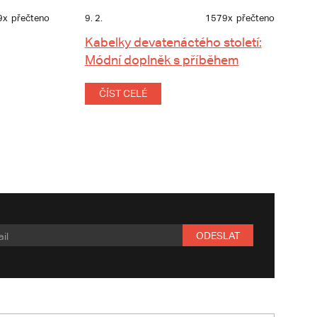
9x
přečteno
9. 2.
1579x
přečteno
Kabelky devatenáctého století:
Módní doplněk s příběhem
ČÍST CELÉ
ODESLAT