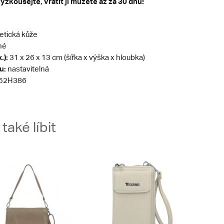
yzkoušejte, vrátit ji můžete až za 30 dnů!
etická kůže
né
.):
31 x 26 x 13 cm (šířka x výška x hloubka)
u:
nastavitelná
52H386
aké líbit