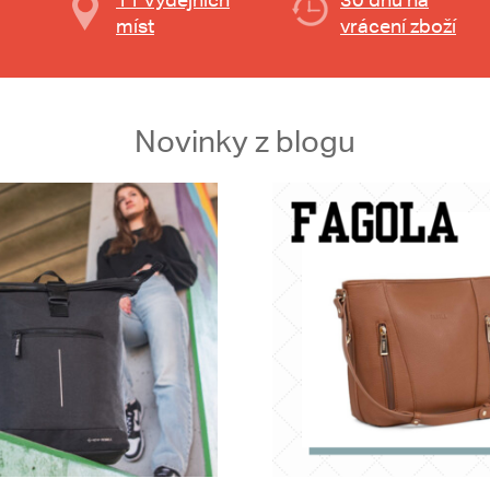
míst
vrácení zboží
Novinky z blogu