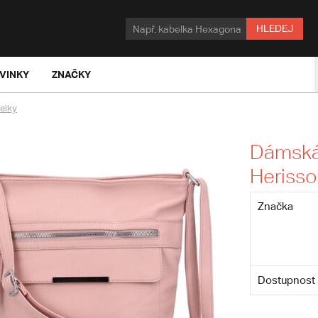
HLEDEJ
VINKY
ZNAČKY
elky
Dámská 
Heriss
Značka
Dostupnost