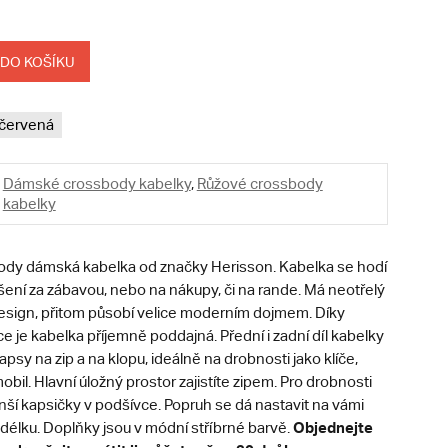
 DO KOŠÍKU
červená
Dámské crossbody kabelky
,
Růžové crossbody
kabelky
dy dámská kabelka od značky Herisson. Kabelka se hodí
ení za zábavou, nebo na nákupy, či na rande. Má neotřelý
sign, přitom působí velice moderním dojmem. Díky
je kabelka příjemně poddajná. Přední i zadní díl kabelky
apsy na zip a na klopu, ideálně na drobnosti jako klíče,
obil. Hlavní úložný prostor zajistíte zipem. Pro drobnosti
ší kapsičky v podšívce. Popruh se dá nastavit na vámi
Objednejte
élku. Doplňky jsou v módní stříbrné barvě.