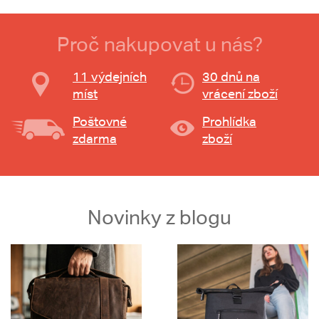
Proč nakupovat u nás?
11 výdejních
30 dnů na
míst
vrácení zboží
Poštovné
Prohlídka
zdarma
zboží
Novinky z blogu