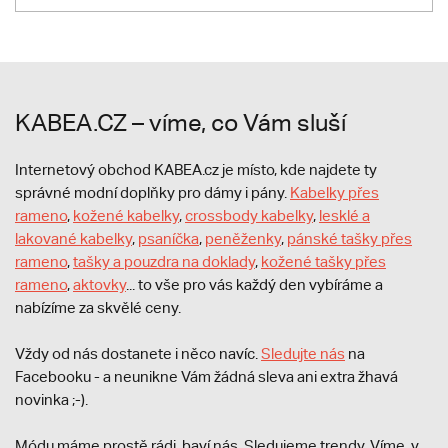
KABEA.CZ – víme, co Vám sluší
Internetový obchod KABEA.cz je místo, kde najdete ty
správné modní doplňky pro dámy i pány.
Kabelky přes
rameno
,
kožené kabelky
,
crossbody kabelky
,
lesklé a
lakované kabelky
,
psaníčka
,
peněženky
,
pánské tašky přes
rameno
,
tašky a pouzdra na doklady
,
kožené tašky přes
rameno
,
aktovky
... to vše pro vás každý den vybíráme a
nabízíme za skvělé ceny.
Vždy od nás dostanete i něco navíc.
S
ledujte nás
na
Facebooku - a neunikne Vám žádná sleva ani extra žhavá
novinka ;-).
Módu máme prostě rádi, baví nás. Sledujeme trendy. Víme, v