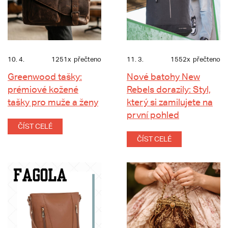
10. 4.
1251x
přečteno
11. 3.
1552x
přečteno
Greenwood tašky:
Nové batohy New
prémiové kožené
Rebels dorazily: Styl,
tašky pro muže a ženy
který si zamilujete na
první pohled
ČÍST CELÉ
ČÍST CELÉ