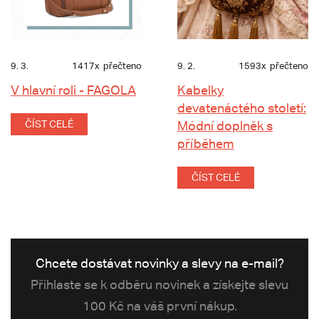
9. 3.
1417x
přečteno
9. 2.
1593x
přečteno
V hlavní roli - FAGOLA
Kabelky
devatenáctého století:
ČÍST CELÉ
Módní doplněk s
příběhem
ČÍST CELÉ
Chcete dostávat novinky a slevy na e-mail?
Přihlaste se k odběru novinek a získejte slevu
100 Kč na váš první nákup.