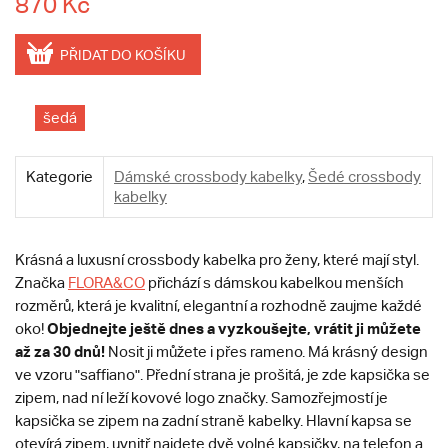
870 Kč
PŘIDAT DO KOŠÍKU
šedá
Kategorie
Dámské crossbody kabelky
,
Šedé crossbody
kabelky
Krásná a luxusní crossbody kabelka pro ženy, které mají styl.
Značka
FLORA&CO
přichází s dámskou kabelkou menších
rozměrů, která je kvalitní, elegantní a rozhodně zaujme každé
Objednejte ještě dnes a vyzkoušejte, vrátit ji můžete
oko!
až za 30 dnů!
Nosit ji můžete i přes rameno. Má krásný design
ve vzoru "saffiano". Přední strana je prošitá, je zde kapsička se
zipem, nad ní leží kovové logo značky. Samozřejmostí je
kapsička se zipem na zadní straně kabelky. Hlavní kapsa se
otevírá zipem, uvnitř najdete dvě volné kapsičky, na telefon a