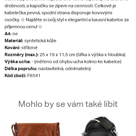
drobnosti, a kapsičku se zipem na cennosti. Celkově je
kabelečka pevná, spodní strana disponuje kovovými
cvočky. ✩ Najděte si svůj styl v elegantní a luxusní kabelce za
příjemnou cenu! ✩
A4:
ne
Materiál:
syntetická kůže
Kování:
stříbrné
Rozměry (max.):
25 x 19 x 11,5 cm (šířka x výška x hloubka)
Výška ucha:
- (měřeno od ohybu ucha kolmo ke kabelce)
Délka popruhu:
nastavitelná, odnímatelný
Kód zboží:
F6541
Mohlo by se vám také líbit