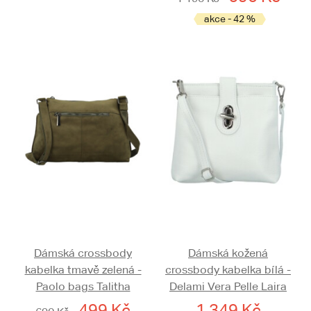
akce - 42 %
Dámská crossbody
Dámská kožená
kabelka tmavě zelená -
crossbody kabelka bílá -
Paolo bags Talitha
Delami Vera Pelle Laira
499 Kč
1 349 Kč