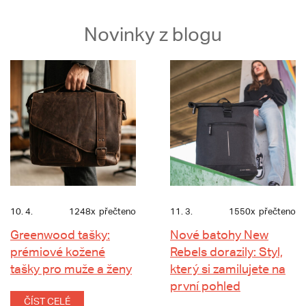
Novinky z blogu
10. 4.
1248x
přečteno
11. 3.
1550x
přečteno
Greenwood tašky:
Nové batohy New
prémiové kožené
Rebels dorazily: Styl,
tašky pro muže a ženy
který si zamilujete na
první pohled
ČÍST CELÉ