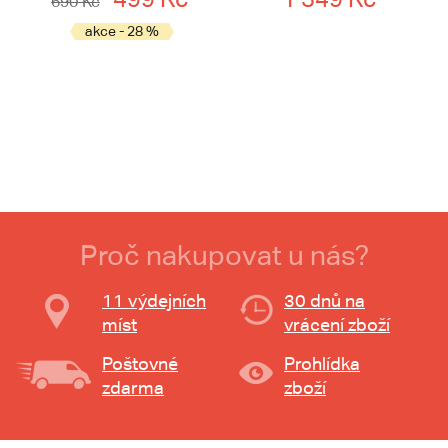
690 Kč
akce - 28 %
Proč nakupovat u nás?
11 výdejních
30 dnů na
míst
vrácení zboží
Poštovné
Prohlídka
zdarma
zboží