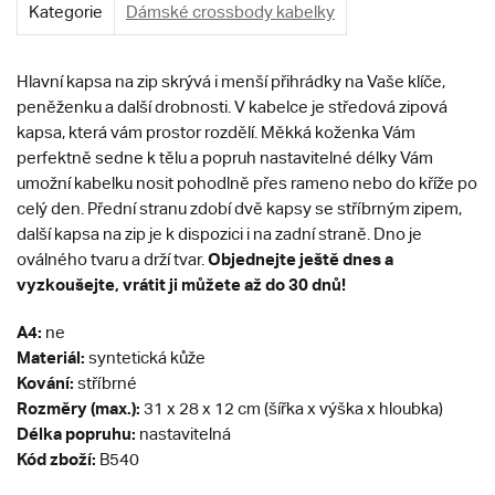
Kategorie
Dámské crossbody kabelky
Hlavní kapsa na zip skrývá i menší přihrádky na Vaše klíče,
peněženku a další drobnosti. V kabelce je středová zipová
kapsa, která vám prostor rozdělí. Měkká koženka Vám
perfektně sedne k tělu a popruh nastavitelné délky Vám
umožní kabelku nosit pohodlně přes rameno nebo do kříže po
celý den. Přední stranu zdobí dvě kapsy se stříbrným zipem,
další kapsa na zip je k dispozici i na zadní straně. Dno je
Objednejte ještě dnes a
oválného tvaru a drží tvar.
vyzkoušejte, vrátit ji můžete až do 30 dnů!
A4:
ne
Materiál:
syntetická kůže
Kování:
stříbrné
Rozměry (max.):
31 x 28 x 12 cm (šířka x výška x hloubka)
Délka popruhu:
nastavitelná
Kód zboží:
B540