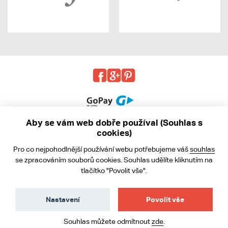
Aby se vám web dobře používal (Souhlas s
cookies)
© 2013 - 2026 kabea.cz
Pro co nejpohodlnější používání webu potřebujeme váš
souhlas
Obchodní podmínky
se zpracováním souborů cookies. Souhlas udělíte kliknutím na
tlačítko "Povolit vše".
Ochrana osobních údajů
Cookies
Nastavení
Povolit vše
Souhlas můžete odmítnout
zde
.