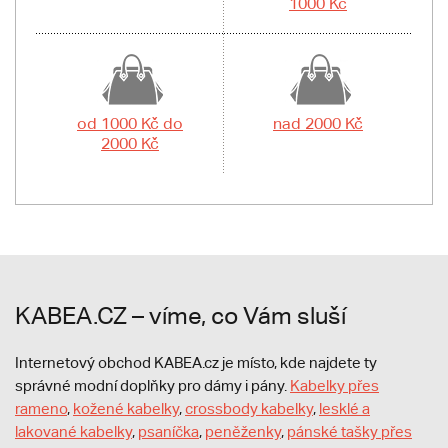
1000 Kč
od 1000 Kč do
nad 2000 Kč
2000 Kč
KABEA.CZ – víme, co Vám sluší
Internetový obchod KABEA.cz je místo, kde najdete ty
správné modní doplňky pro dámy i pány.
Kabelky přes
rameno
,
kožené kabelky
,
crossbody kabelky
,
lesklé a
lakované kabelky
,
psaníčka
,
peněženky
,
pánské tašky přes