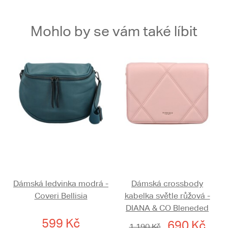
Mohlo by se vám také líbit
Dámská ledvinka modrá -
Dámská crossbody
Coveri Bellisia
kabelka světle růžová -
DIANA & CO Bleneded
599 Kč
690 Kč
1 190 Kč