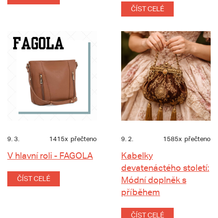
ČÍST CELÉ
9. 3.
1415x
přečteno
9. 2.
1585x
přečteno
V hlavní roli - FAGOLA
Kabelky
devatenáctého století:
ČÍST CELÉ
Módní doplněk s
příběhem
ČÍST CELÉ