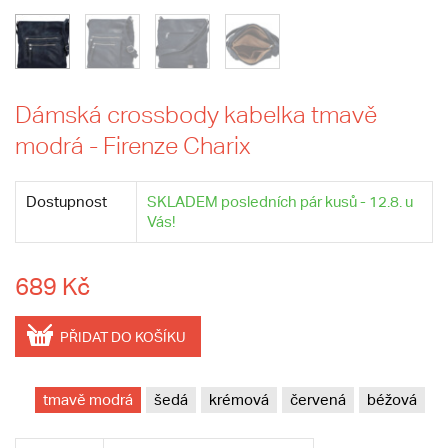
Dámská crossbody kabelka tmavě
modrá - Firenze Charix
Dostupnost
SKLADEM posledních pár kusů - 12.8. u
Vás!
689 Kč
PŘIDAT DO KOŠÍKU
tmavě modrá
šedá
krémová
červená
béžová