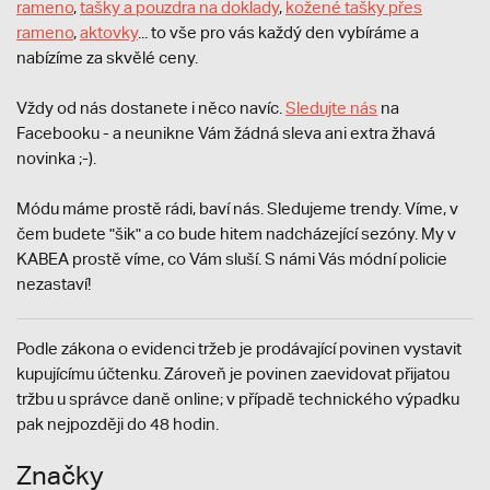
rameno
,
tašky a pouzdra na doklady
,
kožené tašky přes
rameno
,
aktovky
... to vše pro vás každý den vybíráme a
nabízíme za skvělé ceny.
Vždy od nás dostanete i něco navíc.
S
ledujte nás
na
Facebooku - a neunikne Vám žádná sleva ani extra žhavá
novinka ;-).
Módu máme prostě rádi, baví nás. Sledujeme trendy. Víme, v
čem budete "šik" a co bude hitem nadcházející sezóny. My v
KABEA prostě víme, co Vám sluší. S námi Vás módní policie
nezastaví!
Podle zákona o evidenci tržeb je prodávající povinen vystavit
kupujícímu účtenku. Zároveň je povinen zaevidovat přijatou
tržbu u správce daně online; v případě technického výpadku
pak nejpozději do 48 hodin.
Značky