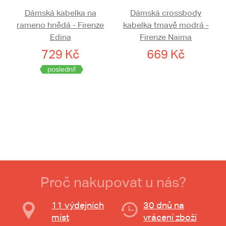
Dámská kabelka na
Dámská crossbody
rameno hnědá - Firenze
kabelka tmavě modrá -
Edina
Firenze Naima
729 Kč
669 Kč
poslední!
Proč nakupovat u nás?
11 výdejních
30 dnů na
míst
vrácení zboží