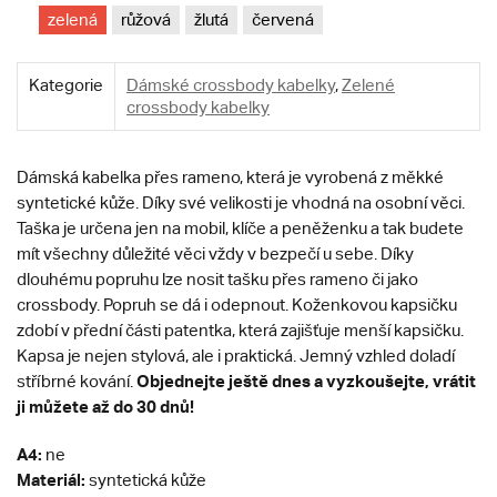
zelená
růžová
žlutá
červená
Kategorie
Dámské crossbody kabelky
,
Zelené
crossbody kabelky
Dámská kabelka přes rameno, která je vyrobená z měkké
syntetické kůže. Díky své velikosti je vhodná na osobní věci.
Taška je určena jen na mobil, klíče a peněženku a tak budete
mít všechny důležité věci vždy v bezpečí u sebe. Díky
dlouhému popruhu lze nosit tašku přes rameno či jako
crossbody. Popruh se dá i odepnout. Koženkovou kapsičku
zdobí v přední části patentka, která zajišťuje menší kapsičku.
Kapsa je nejen stylová, ale i praktická. Jemný vzhled doladí
Objednejte ještě dnes a vyzkoušejte, vrátit
stříbrné kování.
ji můžete až do 30 dnů!
A4:
ne
Materiál:
syntetická kůže