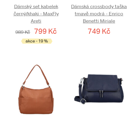
Dámský set kabelek
Dámská crossbody taška
černý/khaki - MaxFly
tmavě modrá - Enrico
Areti
Benetti Miriale
799 Kč
749 Kč
989 Kč
akce - 19 %