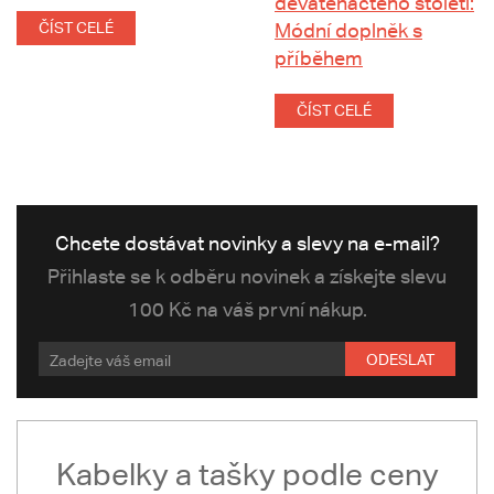
devatenáctého století:
ČÍST CELÉ
Módní doplněk s
příběhem
ČÍST CELÉ
Chcete dostávat novinky a slevy na e-mail?
Přihlaste se k odběru novinek a získejte slevu
100 Kč na váš první nákup.
ODESLAT
Kabelky a tašky podle ceny