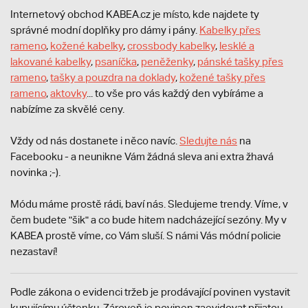
Internetový obchod KABEA.cz je místo, kde najdete ty
správné modní doplňky pro dámy i pány.
Kabelky přes
rameno
,
kožené kabelky
,
crossbody kabelky
,
lesklé a
lakované kabelky
,
psaníčka
,
peněženky
,
pánské tašky přes
rameno
,
tašky a pouzdra na doklady
,
kožené tašky přes
rameno
,
aktovky
... to vše pro vás každý den vybíráme a
nabízíme za skvělé ceny.
Vždy od nás dostanete i něco navíc.
S
ledujte nás
na
Facebooku - a neunikne Vám žádná sleva ani extra žhavá
novinka ;-).
Módu máme prostě rádi, baví nás. Sledujeme trendy. Víme, v
čem budete "šik" a co bude hitem nadcházející sezóny. My v
KABEA prostě víme, co Vám sluší. S námi Vás módní policie
nezastaví!
Podle zákona o evidenci tržeb je prodávající povinen vystavit
kupujícímu účtenku. Zároveň je povinen zaevidovat přijatou