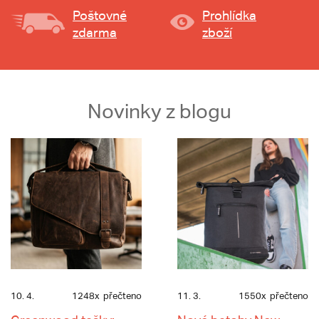
Poštovné
Prohlídka
zdarma
zboží
Novinky z blogu
10. 4.
1248x
přečteno
11. 3.
1550x
přečteno