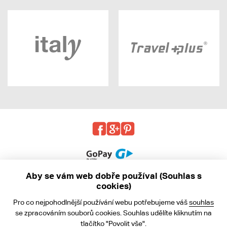
Aby se vám web dobře používal (Souhlas s
cookies)
© 2013 - 2026 kabea.cz
Pro co nejpohodlnější používání webu potřebujeme váš
souhlas
Obchodní podmínky
se zpracováním souborů cookies. Souhlas udělíte kliknutím na
tlačítko "Povolit vše".
Ochrana osobních údajů