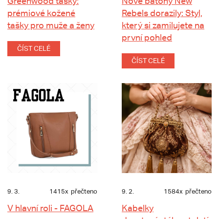
Greenwood tašky:
Nové batohy New
prémiové kožené
Rebels dorazily: Styl,
tašky pro muže a ženy
který si zamilujete na
první pohled
ČÍST CELÉ
ČÍST CELÉ
9. 3.
1415x
přečteno
9. 2.
1584x
přečteno
V hlavní roli - FAGOLA
Kabelky