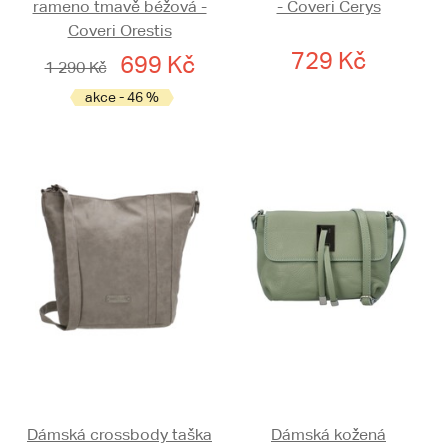
rameno tmavě béžová -
- Coveri Cerys
Coveri Orestis
729 Kč
699 Kč
1 290 Kč
akce - 46 %
Dámská crossbody taška
Dámská kožená