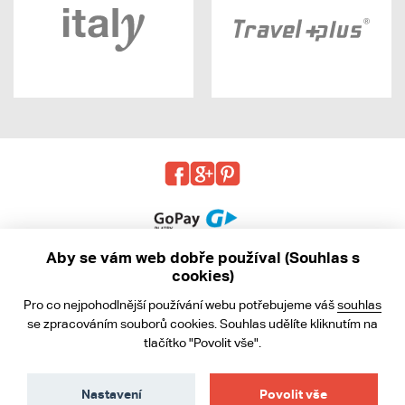
Aby se vám web dobře používal (Souhlas s
cookies)
© 2013 - 2026 kabea.cz
Pro co nejpohodlnější používání webu potřebujeme váš
souhlas
Obchodní podmínky
se zpracováním souborů cookies. Souhlas udělíte kliknutím na
tlačítko "Povolit vše".
Ochrana osobních údajů
Cookies
Nastavení
Povolit vše