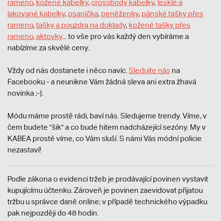
rameno
,
kožené kabelky
,
crossbody kabelky
,
lesklé a
lakované kabelky
,
psaníčka
,
peněženky
,
pánské tašky přes
rameno
,
tašky a pouzdra na doklady
,
kožené tašky přes
rameno
,
aktovky
... to vše pro vás každý den vybíráme a
nabízíme za skvělé ceny.
Vždy od nás dostanete i něco navíc.
S
ledujte nás
na
Facebooku - a neunikne Vám žádná sleva ani extra žhavá
novinka ;-).
Módu máme prostě rádi, baví nás. Sledujeme trendy. Víme, v
čem budete "šik" a co bude hitem nadcházející sezóny. My v
KABEA prostě víme, co Vám sluší. S námi Vás módní policie
nezastaví!
Podle zákona o evidenci tržeb je prodávající povinen vystavit
kupujícímu účtenku. Zároveň je povinen zaevidovat přijatou
tržbu u správce daně online; v případě technického výpadku
pak nejpozději do 48 hodin.