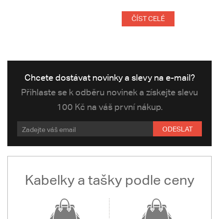
ČÍST CELÉ
Chcete dostávat novinky a slevy na e-mail?
Přihlaste se k odběru novinek a získejte slevu
100 Kč na váš první nákup.
ODESLAT
Kabelky a tašky podle ceny