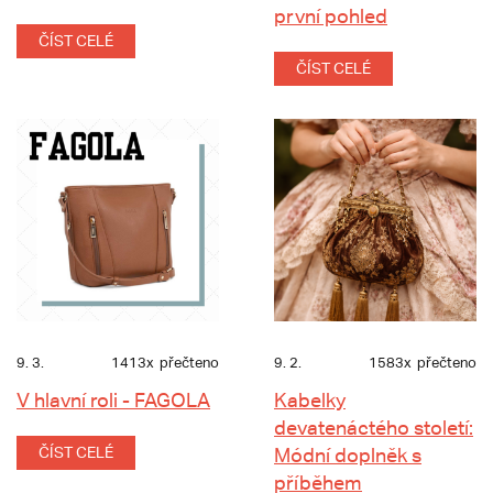
první pohled
ČÍST CELÉ
ČÍST CELÉ
9. 3.
1413x
přečteno
9. 2.
1583x
přečteno
V hlavní roli - FAGOLA
Kabelky
devatenáctého století:
ČÍST CELÉ
Módní doplněk s
příběhem