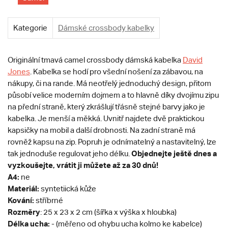
Kategorie
Dámské crossbody kabelky
Originální tmavá camel crossbody dámská kabelka
David
Jones
. Kabelka se hodí pro všední nošení za zábavou, na
nákupy, či na rande. Má neotřelý jednoduchý design, přitom
působí velice moderním dojmem a to hlavně díky dvojímu zipu
na přední straně, který zkrášlují třásně stejné barvy jako je
kabelka. Je menší a měkká. Uvnitř najdete dvě praktickou
kapsičky na mobil a další drobnosti. Na zadní straně má
rovněž kapsu na zip. Popruh je odnímatelný a nastavitelný, lze
Objednejte ještě dnes a
tak jednoduše regulovat jeho délku.
vyzkoušejte, vrátit ji můžete až za 30 dnů!
A4:
ne
Materiál:
syntetiická kůže
Kování:
stříbrné
Rozměry
: 25 x 23 x 2 cm (šířka x výška x hloubka)
Délka ucha:
- (měřeno od ohybu ucha kolmo ke kabelce)