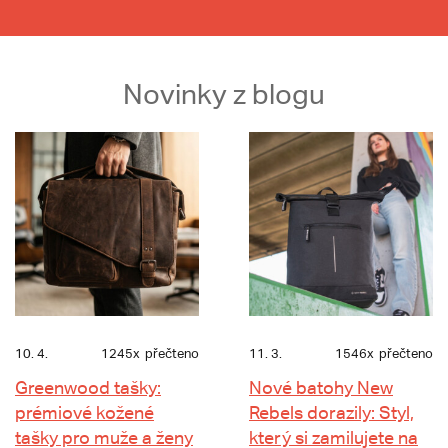
Novinky z blogu
10. 4.
1245x
přečteno
11. 3.
1546x
přečteno
Greenwood tašky:
Nové batohy New
prémiové kožené
Rebels dorazily: Styl,
tašky pro muže a ženy
který si zamilujete na