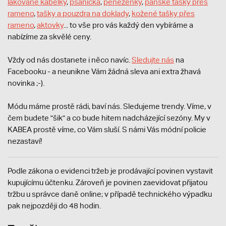
lakované kabelky
,
psaníčka
,
peněženky
,
pánské tašky přes
rameno
,
tašky a pouzdra na doklady
,
kožené tašky přes
rameno
,
aktovky
... to vše pro vás každý den vybíráme a
nabízíme za skvělé ceny.
Vždy od nás dostanete i něco navíc.
S
ledujte nás
na
Facebooku - a neunikne Vám žádná sleva ani extra žhavá
novinka ;-).
Módu máme prostě rádi, baví nás. Sledujeme trendy. Víme, v
čem budete "šik" a co bude hitem nadcházející sezóny. My v
KABEA prostě víme, co Vám sluší. S námi Vás módní policie
nezastaví!
Podle zákona o evidenci tržeb je prodávající povinen vystavit
kupujícímu účtenku. Zároveň je povinen zaevidovat přijatou
tržbu u správce daně online; v případě technického výpadku
pak nejpozději do 48 hodin.