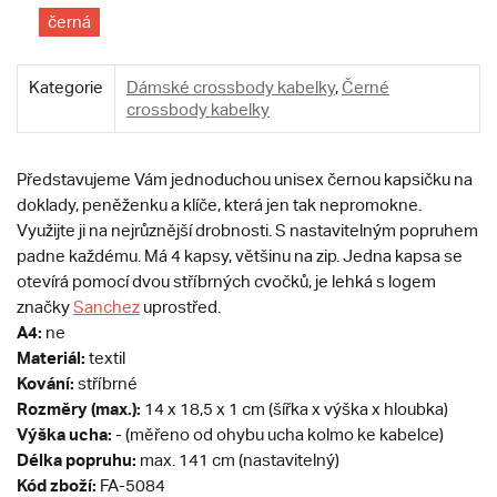
černá
Kategorie
Dámské crossbody kabelky
,
Černé
crossbody kabelky
Představujeme Vám jednoduchou unisex černou kapsičku na
doklady, peněženku a klíče, která jen tak nepromokne.
Využijte ji na nejrůznější drobnosti. S nastavitelným popruhem
padne každému. Má 4 kapsy, většinu na zip. Jedna kapsa se
otevírá pomocí dvou stříbrných cvočků, je lehká s logem
značky
Sanchez
uprostřed.
A4:
ne
Materiál:
textil
Kování:
stříbrné
Rozměry (max.):
14 x 18,5 x 1 cm (šířka x výška x hloubka)
Výška ucha:
- (měřeno od ohybu ucha kolmo ke kabelce)
Délka popruhu:
max. 141 cm (nastavitelný)
Kód zboží:
FA-5084