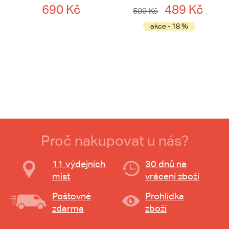
690 Kč
489 Kč
599 Kč
akce - 18 %
Proč nakupovat u nás?
11 výdejních
30 dnů na
míst
vrácení zboží
Poštovné
Prohlídka
zdarma
zboží