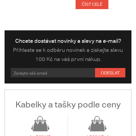
ČÍST CELÉ
Chcete dostávat novinky a slevy na e-mail?
Přihlaste se k odběru novinek a získejte slevu
100 Kč na váš první nákup.
ODESLAT
Kabelky a tašky podle ceny