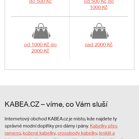
do 500 Kč
od 500 Kč do
1000 Kč
od 1000 Kč do
nad 2000 Kč
2000 Kč
KABEA.CZ – víme, co Vám sluší
Internetový obchod KABEA.cz je místo, kde najdete ty
správné modní doplňky pro dámy i pány.
Kabelky přes
rameno
,
kožené kabelky
,
crossbody kabelky
,
lesklé a