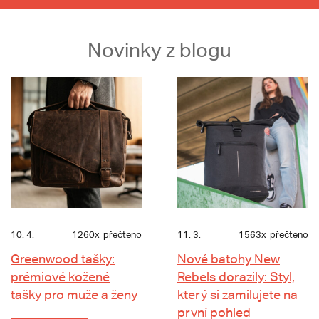
Novinky z blogu
10. 4.
1260x
přečteno
11. 3.
1563x
přečteno
Greenwood tašky:
Nové batohy New
prémiové kožené
Rebels dorazily: Styl,
tašky pro muže a ženy
který si zamilujete na
první pohled