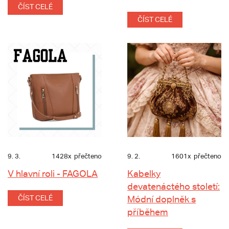
ČÍST CELÉ
ČÍST CELÉ
9. 3.
1428x
přečteno
9. 2.
1601x
přečteno
V hlavní roli - FAGOLA
Kabelky
devatenáctého století:
ČÍST CELÉ
Módní doplněk s
příběhem