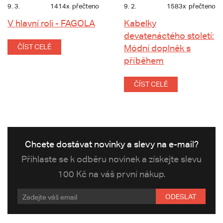
9. 3.
1414x
přečteno
9. 2.
1583x
přečteno
V hlavní roli - FAGOLA
Kabelky
devatenáctého století:
ČÍST CELÉ
Módní doplněk s
příběhem
ČÍST CELÉ
Chcete dostávat novinky a slevy na e-mail?
Přihlaste se k odběru novinek a získejte slevu
100 Kč na váš první nákup.
ODESLAT