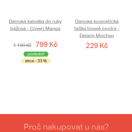
Dámská kabelka do ruky
Dámská kosmetická
béžová - Coveri Manga
taška tmavě modrá -
Delami Mischen
799 Kč
229 Kč
1 190 Kč
poslední!
akce - 33 %
Proč nakupovat u nás?