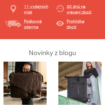
11 výdejních
30 dnů na
míst
vrácení zboží
Poštovné
Prohlídka
zdarma
zboží
Novinky z blogu