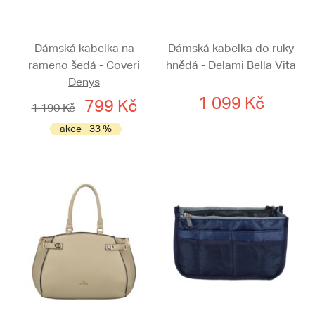
Dámská kabelka na
Dámská kabelka do ruky
rameno šedá - Coveri
hnědá - Delami Bella Vita
Denys
1 099 Kč
799 Kč
1 190 Kč
akce - 33 %