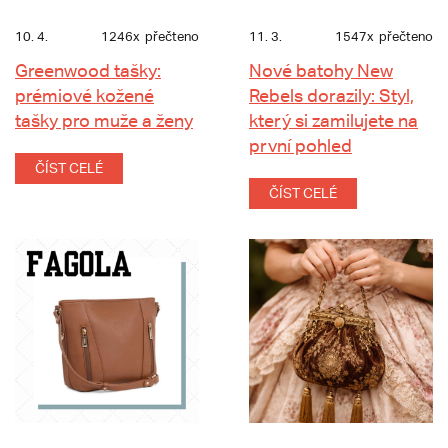
10. 4.
1246x
přečteno
11. 3.
1547x
přečteno
Greenwood tašky:
Nové batohy New
prémiové kožené
Rebels dorazily: Styl,
tašky pro muže a ženy
který si zamilujete na
první pohled
ČÍST CELÉ
ČÍST CELÉ