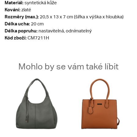
Materiál:
syntetická kůže
Kování:
zlaté
Rozměry (max.):
20,5 x 13 x 7 cm (šířka x výška x hloubka)
Délka ucha:
20 cm
Délka popruhu:
nastavitelná, odnímatelný
Kód zboží:
CM7211H
Mohlo by se vám také líbit