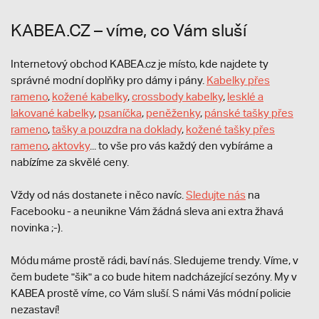
KABEA.CZ – víme, co Vám sluší
Internetový obchod KABEA.cz je místo, kde najdete ty
správné modní doplňky pro dámy i pány.
Kabelky přes
rameno
,
kožené kabelky
,
crossbody kabelky
,
lesklé a
lakované kabelky
,
psaníčka
,
peněženky
,
pánské tašky přes
rameno
,
tašky a pouzdra na doklady
,
kožené tašky přes
rameno
,
aktovky
... to vše pro vás každý den vybíráme a
nabízíme za skvělé ceny.
Vždy od nás dostanete i něco navíc.
S
ledujte nás
na
Facebooku - a neunikne Vám žádná sleva ani extra žhavá
novinka ;-).
Módu máme prostě rádi, baví nás. Sledujeme trendy. Víme, v
čem budete "šik" a co bude hitem nadcházející sezóny. My v
KABEA prostě víme, co Vám sluší. S námi Vás módní policie
nezastaví!