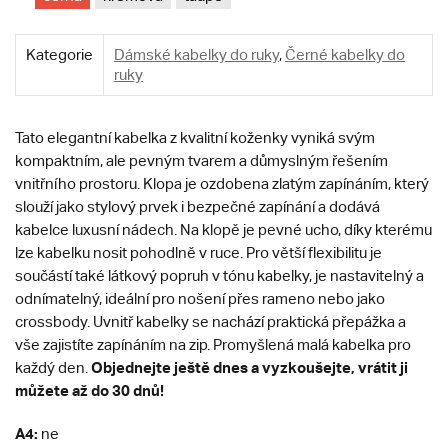
Kategorie
Dámské kabelky do ruky
,
Černé kabelky do
ruky
Tato elegantní kabelka z kvalitní koženky vyniká svým
kompaktním, ale pevným tvarem a důmyslným řešením
vnitřního prostoru. Klopa je ozdobena zlatým zapínáním, který
slouží jako stylový prvek i bezpečné zapínání a dodává
kabelce luxusní nádech.
Na klopě je pevné ucho, díky kterému
lze kabelku nosit pohodlně v ruce. Pro větší flexibilitu je
součástí také látkový popruh v tónu kabelky, je nastavitelný a
odnímatelný, ideální pro nošení přes rameno nebo jako
crossbody. Uvnitř kabelky se nachází praktická přepážka a
vše zajistíte zapínáním na zip. Promyšlená malá kabelka pro
Objednejte ještě dnes a vyzkoušejte, vrátit ji
každý den.
můžete až do 30 dnů!
A4:
ne