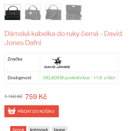
Dámská kabelka do ruky černá - David
Jones Dafni
Značka
Dostupnost
SKLADEM poslední kus - 11.8. u Vás!
759 Kč
1 160 Kč
PŘIDAT DO KOŠÍKU
černá
krémová
taupe