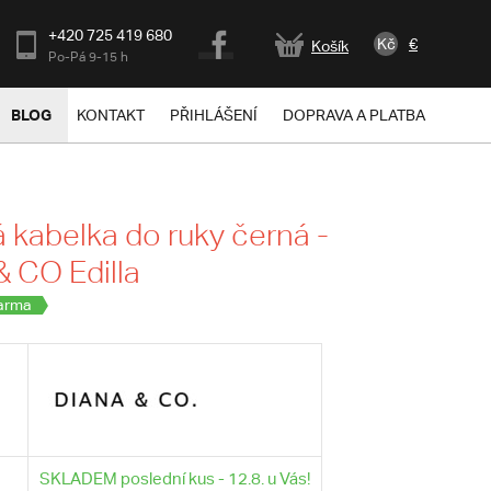
+420 725 419 680
Kč
€
Košík
Po-Pá 9-15 h
BLOG
KONTAKT
PŘIHLÁŠENÍ
DOPRAVA A PLATBA
kabelka do ruky černá -
 CO Edilla
arma
SKLADEM poslední kus - 12.8. u Vás!