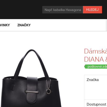
HLEDEJ
VINKY
ZNAČKY
Dámská 
DIANA &
poštovné zd
Značka
Dostupnost