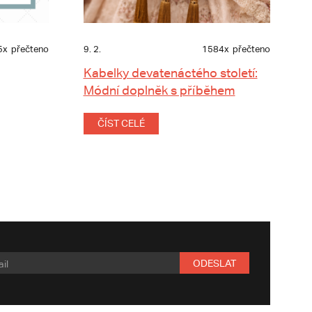
5x
přečteno
9. 2.
1584x
přečteno
Kabelky devatenáctého století:
Módní doplněk s příběhem
ČÍST CELÉ
ODESLAT