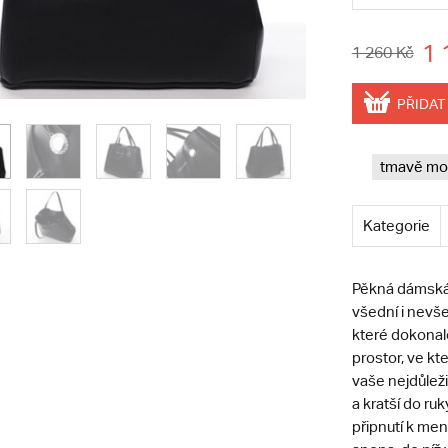
1 
1 260 Kč
PŘIDAT
tmavě mo
Kategorie
Pěkná dámská 
všední i nevš
které dokonale
prostor, ve k
vaše nejdůleži
a kratší do ru
připnutí k men