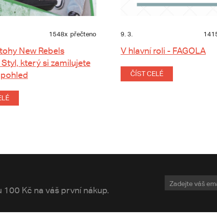
1548x
přečteno
9. 3.
141
tohy New Rebels
V hlavní roli - FAGOLA
 Styl, který si zamilujete
 pohled
ČÍST CELÉ
ELÉ
vu 100 Kč na váš první nákup.