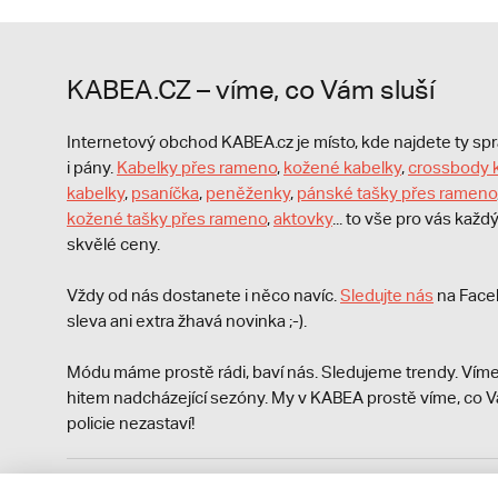
KABEA.CZ – víme, co Vám sluší
Internetový obchod KABEA.cz je místo, kde najdete ty s
i pány.
Kabelky přes rameno
,
kožené kabelky
,
crossbody 
kabelky
,
psaníčka
,
peněženky
,
pánské tašky přes rameno
kožené tašky přes rameno
,
aktovky
... to vše pro vás kaž
skvělé ceny.
Vždy od nás dostanete i něco navíc.
S
ledujte nás
na Face
sleva ani extra žhavá novinka ;-).
Módu máme prostě rádi, baví nás. Sledujeme trendy. Víme
hitem nadcházející sezóny. My v KABEA prostě víme, co V
policie nezastaví!
Podle zákona o evidenci tržeb je prodávající povinen vyst