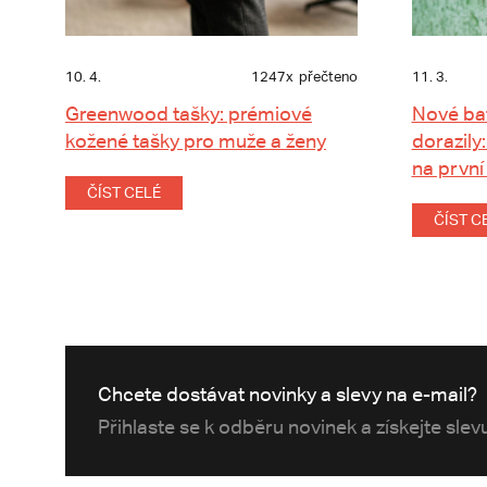
10. 4.
1247x
přečteno
11. 3.
Greenwood tašky: prémiové
Nové ba
kožené tašky pro muže a ženy
dorazily:
na první
ČÍST CELÉ
ČÍST C
Chcete dostávat novinky a slevy na e-mail?
Přihlaste se k odběru novinek a získejte sle