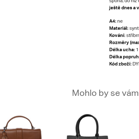
spona, do níž 
ještě dnes a 
A4:
ne
Materiál:
synt
Kování:
stříbr
Rozměry (max
Délka ucha:
1
Délka popruh
Kód zboží:
DY
Mohlo by se vám t