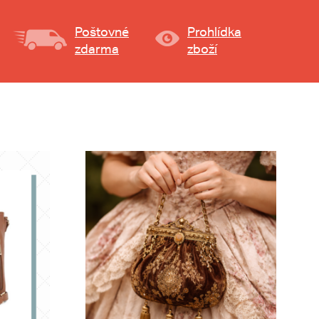
Poštovné
Prohlídka
zdarma
zboží