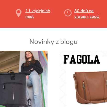
11 výdejních
30 dnů na
míst
vrácení zboží
Novinky z blogu