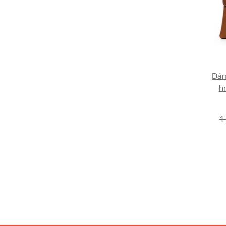
Dám
h
1