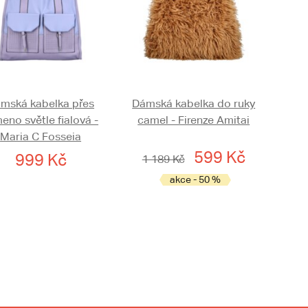
mská kabelka přes
Dámská kabelka do ruky
eno světle fialová -
camel - Firenze Amitai
Maria C Fosseia
599 Kč
999 Kč
1 189 Kč
akce - 50 %