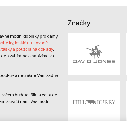
Značky
právné modní doplňky pro dámy
kabelky
,
lesklé a lakované
,
tašky a pouzdra na doklady
,
dý den vybíráme a nabízíme za
booku - a neunikne Vám žádná
, v čem budete "šik" a co bude
ám sluší. S námi Vás módní
avit kupujícímu účtenku.