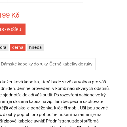
199 Kč
 DO KOŠÍKU
drá
černá
hnědá
Dámské kabelky do ruky
,
Černé kabelky do ruky
koženková kabelka, která bude skvělou volbou pro váš
ední den. Jemné provedení v kombinaci skvělých odstínů,
 sjednotí a doladí váš outfit. Po rozevření nabídne velký
terém je uložená kapsa na zip. Tam bezpečně uschováte
tější věci jako je peněženka, klíče či mobil. Uši jsou pevné
ky, dlouhý popruh pro pohodlné nošení na rameni je na
ší zipové kabelce uvnitř. Přední stranu zdobí stříbrná