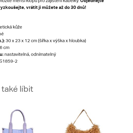
Objednejte
vložíte menší klopu pro zajištění kabelky.
vyzkoušejte, vrátit ji můžete až do 30 dnů!
etická kůže
né
.):
30 x 23 x 12 cm (šířka x výška x hloubka)
6 cm
u:
nastavitelná, odnímatelný
S1859-2
aké líbit