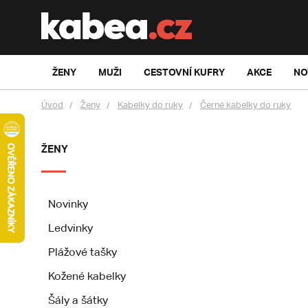
ŽENY
MUŽI
CESTOVNÍ KUFRY
AKCE
NO
Úvod
Ženy
Kabelky do ruky
Černé kabelky do ruky
ŽENY
Novinky
Ledvinky
Plážové tašky
Kožené kabelky
Šály a šátky