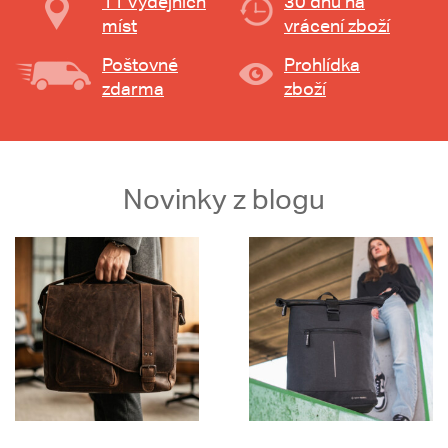
11 výdejních
30 dnů na
míst
vrácení zboží
Poštovné
Prohlídka
zdarma
zboží
Novinky z blogu