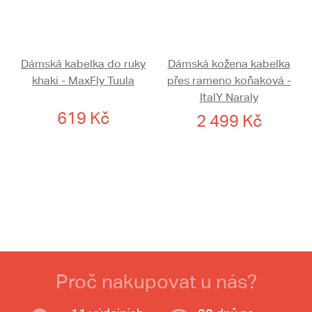
Dámská kabelka do ruky
Dámská kožena kabelka
khaki - MaxFly Tuula
přes rameno koňaková -
ItalY Naraly
619 Kč
2 499 Kč
Proč nakupovat u nás?