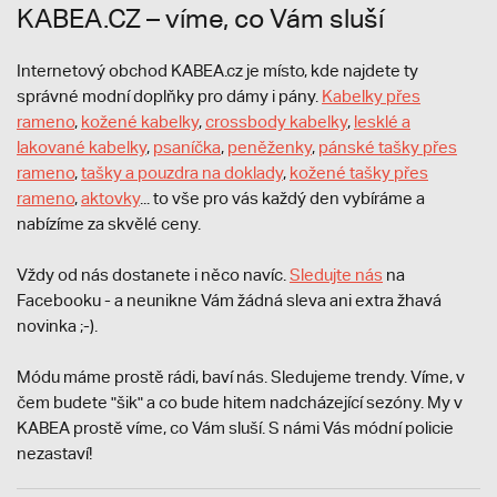
KABEA.CZ – víme, co Vám sluší
Internetový obchod KABEA.cz je místo, kde najdete ty
správné modní doplňky pro dámy i pány.
Kabelky přes
rameno
,
kožené kabelky
,
crossbody kabelky
,
lesklé a
lakované kabelky
,
psaníčka
,
peněženky
,
pánské tašky přes
rameno
,
tašky a pouzdra na doklady
,
kožené tašky přes
rameno
,
aktovky
... to vše pro vás každý den vybíráme a
nabízíme za skvělé ceny.
Vždy od nás dostanete i něco navíc.
S
ledujte nás
na
Facebooku - a neunikne Vám žádná sleva ani extra žhavá
novinka ;-).
Módu máme prostě rádi, baví nás. Sledujeme trendy. Víme, v
čem budete "šik" a co bude hitem nadcházející sezóny. My v
KABEA prostě víme, co Vám sluší. S námi Vás módní policie
nezastaví!