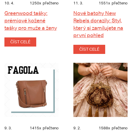
10. 4.
1250x
přečteno
11. 3.
1551x
přečteno
Greenwood tašky:
Nové batohy New
prémiové kožené
Rebels dorazily: Styl,
tašky pro muže a ženy
který si zamilujete na
první pohled
ČÍST CELÉ
ČÍST CELÉ
9. 3.
1415x
přečteno
9. 2.
1588x
přečteno