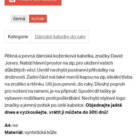
černá
koňak
Kategorie
Dámské kabelky do ruky
Pěkná a pevná dámská koženková kabelka, značky David
Jones. Nabízí hlavní prostor na zip, pro uložení vašich
důležitých věcí. Uvnitř nechybí postranní přihrádky na
drobnosti. Zadní část má také menší kapsu na zip, ideální třeba
na zrcátko a rtěnku. Uši jsou pevné, do ruky. Dlouhý popruh
pro nošení na rameni, je na připnutí. Spodní díl tašky je
vybaven nožičkami, proti poškrábání. Nechybí stylové logo
Objednejte ještě
značky a jemný potisk po celé kabelce.
dnes a vyzkoušejte, vrátit ji můžete do 30ti dnů!
A4:
ne
Materiál:
syntetická kůže