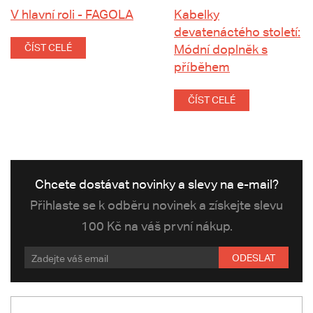
V hlavní roli - FAGOLA
Kabelky
devatenáctého století:
ČÍST CELÉ
Módní doplněk s
příběhem
ČÍST CELÉ
Chcete dostávat novinky a slevy na e-mail?
Přihlaste se k odběru novinek a získejte slevu
100 Kč na váš první nákup.
ODESLAT