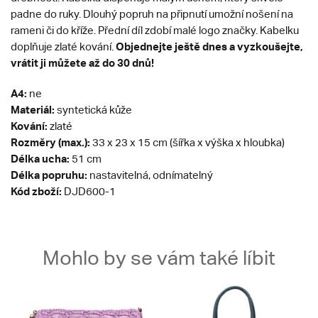
padne do ruky. Dlouhý popruh na připnutí umožní nošení na
rameni či do kříže. Přední díl zdobí malé logo značky. Kabelku
Objednejte ještě dnes a vyzkoušejte,
doplňuje zlaté kování.
vrátit ji můžete až do 30 dnů!
A4:
ne
Materiál:
syntetická kůže
Kování:
zlaté
Rozměry (max.):
33 x 23 x 15 cm (šířka x výška x hloubka)
Délka ucha:
51 cm
Délka popruhu:
nastavitelná, odnímatelný
Kód zboží:
DJD600-1
Mohlo by se vám také líbit