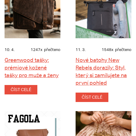
10. 4.
1247x
přečteno
11. 3.
1548x
přečteno
Greenwood tašky:
Nové batohy New
prémiové kožené
Rebels dorazily: Styl,
tašky pro muže a ženy
který si zamilujete na
první pohled
ČÍST CELÉ
ČÍST CELÉ