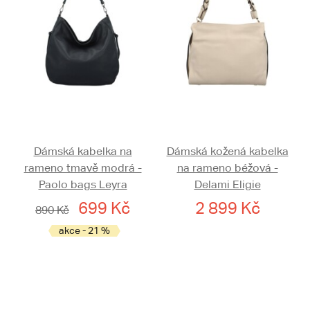
Dámská kabelka na
Dámská kožená kabelka
rameno tmavě modrá -
na rameno béžová -
Paolo bags Leyra
Delami Eligie
699 Kč
2 899 Kč
890 Kč
akce - 21 %