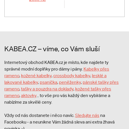
KABEA.CZ – víme, co Vám sluší
Internetový obchod KABEA.cz je místo, kde najdete ty
správné modní doplňky pro dámy i pány.
Kabelky přes
rameno
,
kožené kabelky
,
crossbody kabelky
,
lesklé a
lakované kabelky
,
psaníčka
,
peněženky
,
pánské tašky přes
rameno
,
tašky a pouzdra na doklady
,
kožené tašky přes
rameno
,
aktovky
... to vše pro vás každý den vybíráme a
nabízíme za skvělé ceny.
Vždy od nás dostanete i něco navíc.
S
ledujte nás
na
Facebooku - a neunikne Vám žádná sleva ani extra žhavá
novinka ;-).