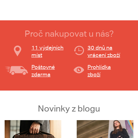
Proč nakupovat u nás?
11 výdejních
30 dnů na
míst
vrácení zboží
Poštovné
Prohlídka
zdarma
zboží
Novinky z blogu