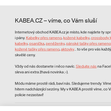
KABEA.CZ – víme, co Vám sluší
Internetový obchod KABEA.cz je místo, kde najdete ty s
i pány.
Kabelky přes rameno
,
kožené kabelky
,
crossbody 
kabelky
,
psaníčka
,
peněženky
,
pánské tašky přes rameno
kožené tašky přes rameno
,
aktovky
... to vše pro vás kaž
skvělé ceny.
Vždy od nás dostanete i něco navíc.
S
ledujte nás
na Face
sleva ani extra žhavá novinka ;-).
Módu máme prostě rádi, baví nás. Sledujeme trendy. Víme
hitem nadcházející sezóny. My v KABEA prostě víme, co V
policie nezastaví!
Podle zákona o evidenci tržeb je prodávající povinen vyst