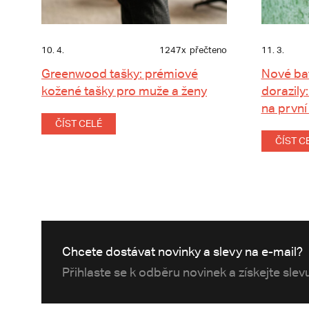
10. 4.
1247x
přečteno
11. 3.
Greenwood tašky: prémiové
Nové ba
kožené tašky pro muže a ženy
dorazily:
na první
ČÍST CELÉ
ČÍST C
Chcete dostávat novinky a slevy na e-mail?
Přihlaste se k odběru novinek a získejte sle