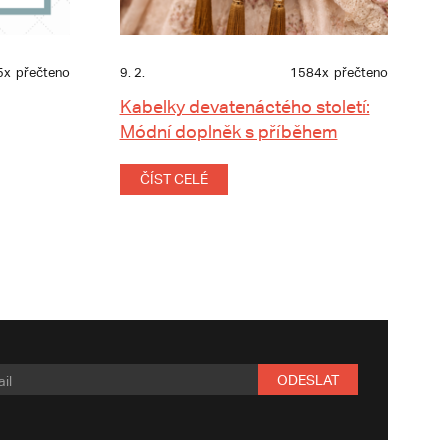
5x
přečteno
9. 2.
1584x
přečteno
Kabelky devatenáctého století:
Módní doplněk s příběhem
ČÍST CELÉ
ODESLAT