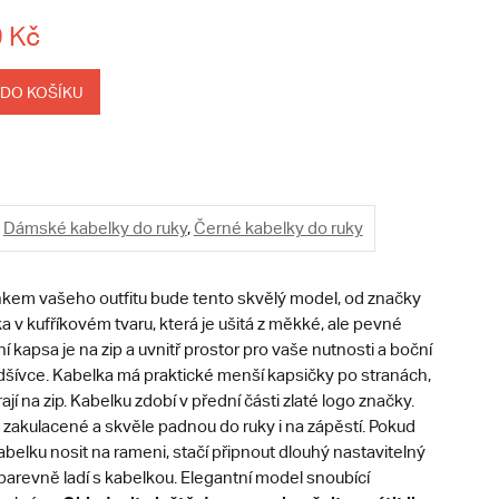
 Kč
 DO KOŠÍKU
Dámské kabelky do ruky
,
Černé kabelky do ruky
em vašeho outfitu bude tento skvělý model, od značky
a v kufříkovém tvaru, která je ušitá z měkké, ale pevné
í kapsa je na zip a uvnitř prostor pro vaše nutnosti a boční
dšívce. Kabelka má praktické menší kapsičky po stranách,
ají na zip. Kabelku zdobí v přední části zlaté logo značky.
 zakulacené a skvěle padnou do ruky i na zápěstí. Pokud
abelku nosit na rameni, stačí připnout dlouhý nastavitelný
barevně ladí s kabelkou.
Elegantní model snoubící