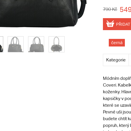
549
790 Kč
PŘIDAT
černá
Kategorie
Módním doplňk
Coveri. Kabelk
koženky. Hlavn
kapsičky v po
které se uzavír
Pevné uši jsou
budete chtít k
popruh, který 