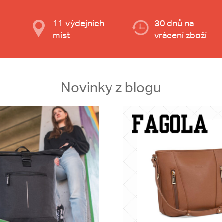
11 výdejních
30 dnů na
míst
vrácení zboží
Novinky z blogu