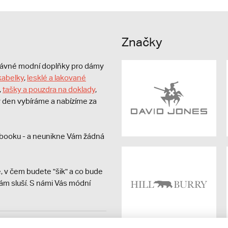
Značky
právné modní doplňky pro dámy
kabelky
,
lesklé a lakované
,
tašky a pouzdra na doklady
,
dý den vybíráme a nabízíme za
booku - a neunikne Vám žádná
, v čem budete "šik" a co bude
ám sluší. S námi Vás módní
avit kupujícímu účtenku.