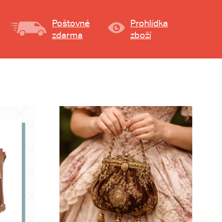
Poštovné
Prohlídka
zdarma
zboží