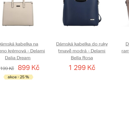
ámská kabelka na
Dámská kabelka do ruky
D
eno krémová - Delami
tmavě modrá - Delami
ram
Dalia Dream
Bella Rosa
899 Kč
1 299 Kč
 199 Kč
akce - 25 %