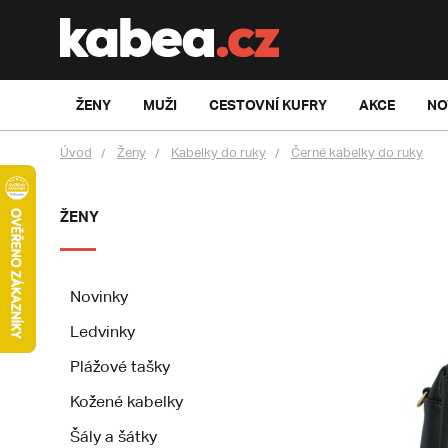
ŽENY
MUŽI
CESTOVNÍ KUFRY
AKCE
NO
Úvod
Ženy
Kabelky do ruky
Černé kabelky do ruky
ŽENY
Novinky
Ledvinky
Plážové tašky
Kožené kabelky
Šály a šátky