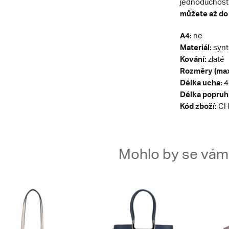
jednoduchost 
můžete až do
A4:
ne
Materiál:
synt
Kování:
zlaté
Rozměry (max
Délka ucha:
4
Délka popruh
Kód zboží:
CH
Mohlo by se vám t