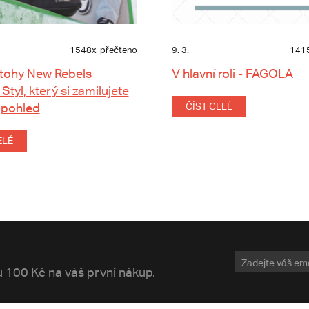
1548x
přečteno
9. 3.
141
tohy New Rebels
V hlavní roli - FAGOLA
 Styl, který si zamilujete
 pohled
ČÍST CELÉ
ELÉ
vu 100 Kč na váš první nákup.