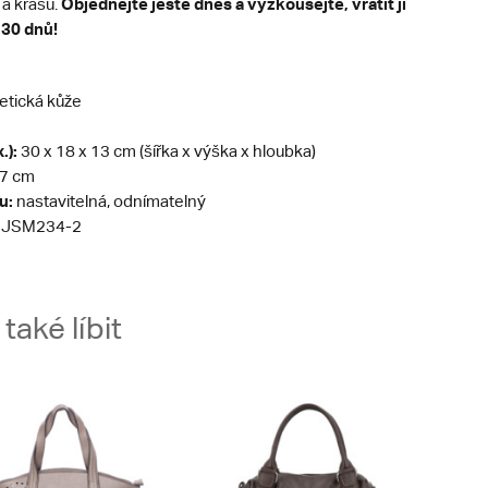
Objednejte ještě dnes a vyzkoušejte, vrátit ji
a krásu.
 30 dnů!
etická kůže
.):
30 x 18 x 13 cm (šířka x výška x hloubka)
7 cm
u:
nastavitelná, odnímatelný
JSM234-2
aké líbit