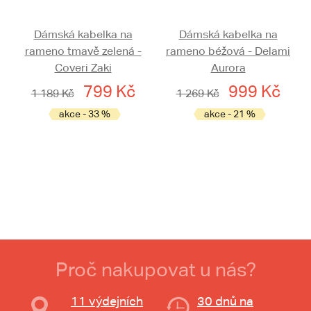
Dámská kabelka na
Dámská kabelka na
rameno tmavě zelená -
rameno béžová - Delami
Coveri Zaki
Aurora
799 Kč
999 Kč
1 189 Kč
1 269 Kč
akce - 33 %
akce - 21 %
Proč nakupovat u nás?
11 výdejních
30 dnů na