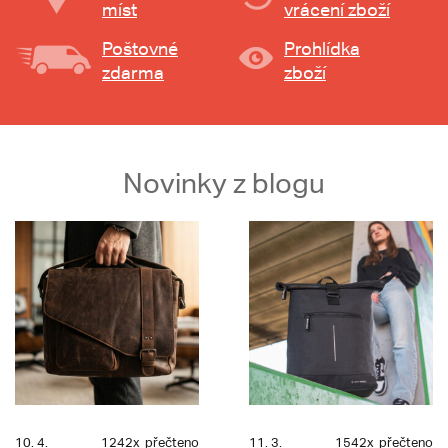
míst
vrácení zboží
Poštovné
Prohlídka
zdarma
zboží
Novinky z blogu
10. 4.
1242x
přečteno
11. 3.
1542x
přečteno