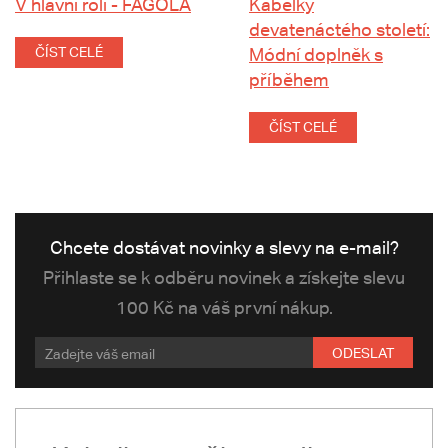
V hlavní roli - FAGOLA
Kabelky
devatenáctého století:
ČÍST CELÉ
Módní doplněk s
příběhem
ČÍST CELÉ
Chcete dostávat novinky a slevy na e-mail?
Přihlaste se k odběru novinek a získejte slevu
100 Kč na váš první nákup.
ODESLAT