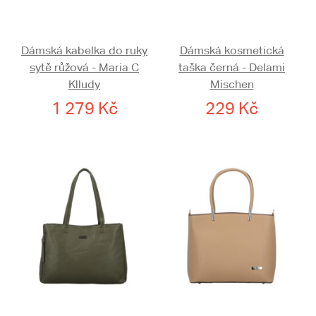
Dámská kabelka do ruky
Dámská kosmetická
sytě růžová - Maria C
taška černá - Delami
Klludy
Mischen
1 279 Kč
229 Kč