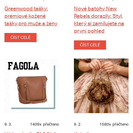
Greenwood tašky:
Nové batohy New
prémiové kožené
Rebels dorazily: Styl,
tašky pro muže a ženy
který si zamilujete na
první pohled
ČÍST CELÉ
ČÍST CELÉ
9. 3.
1409x
přečteno
9. 2.
1580x
přečteno