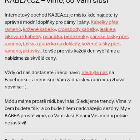
KABEA.CZ – víme, co Vám sluší
Internetový obchod KABEA.cz je místo, kde najdete ty
správné modní doplňky pro dámy i pány.
Kabelky přes
rameno
,
kožené kabelky
,
crossbody kabelky
,
lesklé a
lakované kabelky
,
psaníčka
,
peněženky
,
pánské tašky přes
rameno
,
tašky a pouzdra na doklady
,
kožené tašky přes
rameno
,
aktovky
... to vše pro vás každý den vybíráme a
nabízíme za skvělé ceny.
Vždy od nás dostanete i něco navíc.
S
ledujte nás
na
Facebooku - a neunikne Vám žádná sleva ani extra žhavá
novinka ;-).
Módu máme prostě rádi, baví nás. Sledujeme trendy. Víme, v
čem budete "šik" a co bude hitem nadcházející sezóny. My v
KABEA prostě víme, co Vám sluší. S námi Vás módní policie
nezastaví!