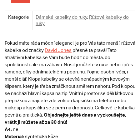
Kategorie
Dámské kabelky do ruky
,
Růžové kabelky do
ruky
Pokud máte ráda módní eleganci, je pro Vás tato menší, růžová
kabelka od značky
David Jones
přesně ta pravá! Tato
atraktivní kabelka se Vám bude hodit do města, do
společnosti, ale i na zábavu. Nosit ji můžete v ruce nebo i přes
rameno, díky odnímatelnému popruhu. Pojme osobní věci, i
menší diář. Klopa kabelky se otevírá nenápadným kovovým
klipsem, který je třeba zmáčknout směrem nahoru. Pod klopou
se nachází hlavní kapsa na zip. Vnitřní prostor se dělí látkovou
přepážkou a najdete zde volnou kapsičku na telefon nebo
makeup a kapsičku se zipem na drobnosti. Celkově je kabelka
Objednejte ještě dnes a vyzkoušejte,
pevná a praktická.
vrátit ji můžete až za 30 dnů!
A4:
ne
Materiál:
syntetická kůže