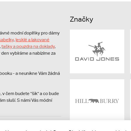
Značky
právné modní doplňky pro dámy
kabelky
,
lesklé a lakované
,
tašky a pouzdra na doklady
,
dý den vybíráme a nabízíme za
booku - a neunikne Vám žádná
, v čem budete "šik" a co bude
ám sluší. S námi Vás módní
avit kupujícímu účtenku.
ně online; v případě