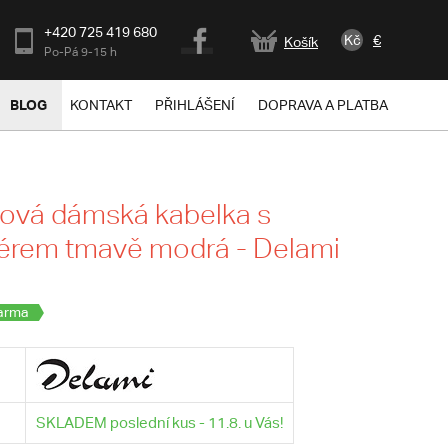
+420 725 419 680
Kč
€
Košík
Po-Pá 9-15 h
BLOG
KONTAKT
PŘIHLÁŠENÍ
DOPRAVA A PLATBA
ová dámská kabelka s
érem tmavě modrá - Delami
arma
SKLADEM poslední kus - 11.8. u Vás!