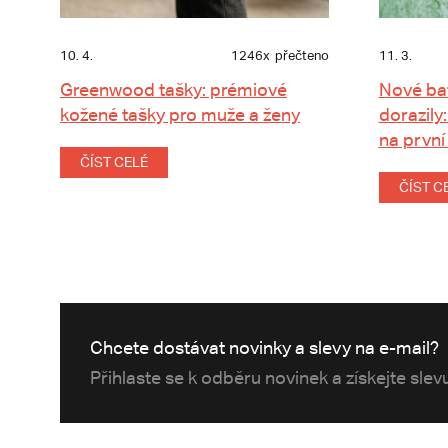
10. 4.
1246x
přečteno
11. 3.
Greenwood tašky: prémiové
Nové ba
kožené tašky pro muže a ženy
dorazily:
na první
ČÍST CELÉ
ČÍST C
Chcete dostávat novinky a slevy na e-mail?
Přihlaste se k odběru novinek a získejte sle