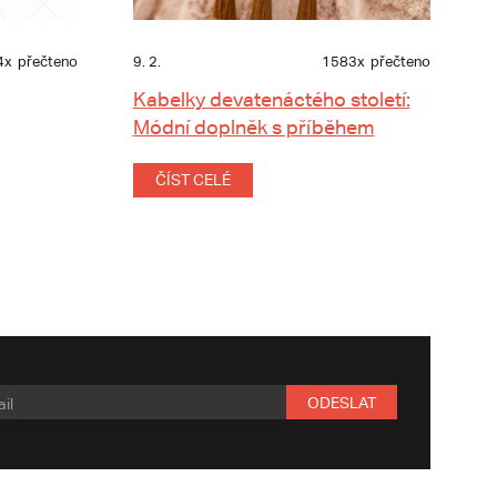
4x
přečteno
9. 2.
1583x
přečteno
Kabelky devatenáctého století:
Módní doplněk s příběhem
ČÍST CELÉ
ODESLAT