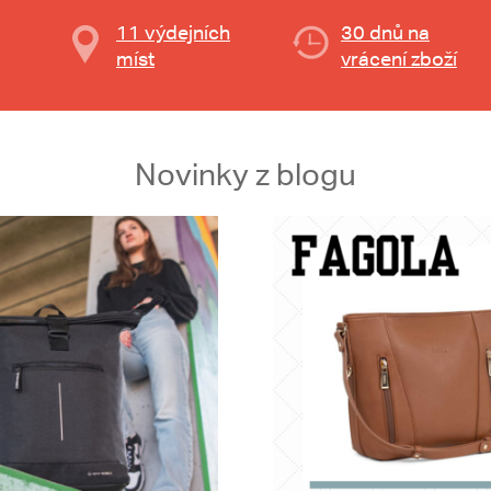
11 výdejních
30 dnů na
míst
vrácení zboží
Novinky z blogu