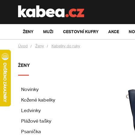
ŽENY
MUŽI
CESTOVNÍ KUFRY
AKCE
NO
Úvod
Ženy
Kabelky do ruky
ŽENY
Novinky
Kožené kabelky
Ledvinky
Plážové tašky
Psaníčka