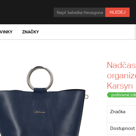
HLEDEJ
VINKY
ZNAČKY
Nadčas
organiz
Karsyn
poštovné zd
Značka
Dostupnost