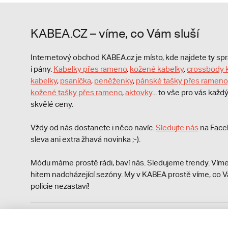
KABEA.CZ – víme, co Vám sluší
Internetový obchod KABEA.cz je místo, kde najdete ty s
i pány.
Kabelky přes rameno
,
kožené kabelky
,
crossbody 
kabelky
,
psaníčka
,
peněženky
,
pánské tašky přes rameno
kožené tašky přes rameno
,
aktovky
... to vše pro vás kaž
skvělé ceny.
Vždy od nás dostanete i něco navíc.
S
ledujte nás
na Face
sleva ani extra žhavá novinka ;-).
Módu máme prostě rádi, baví nás. Sledujeme trendy. Víme
hitem nadcházející sezóny. My v KABEA prostě víme, co V
policie nezastaví!
Podle zákona o evidenci tržeb je prodávající povinen vyst
Zároveň je povinen zaevidovat přijatou tržbu u správce da