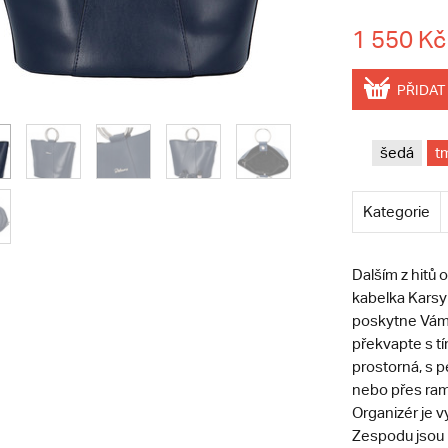
1 550 Kč
PŘIDAT
šedá
t
Kategorie
Dalším z hitů
kabelka Karsyn
poskytne Vám 
překvapte s t
prostorná, s 
nebo přes ram
Organizér je 
Zespodu jsou 