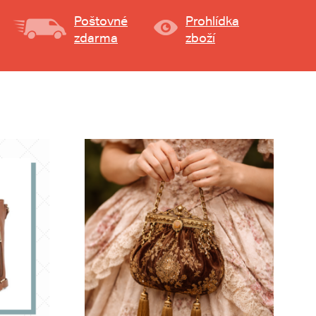
Poštovné
Prohlídka
zdarma
zboží