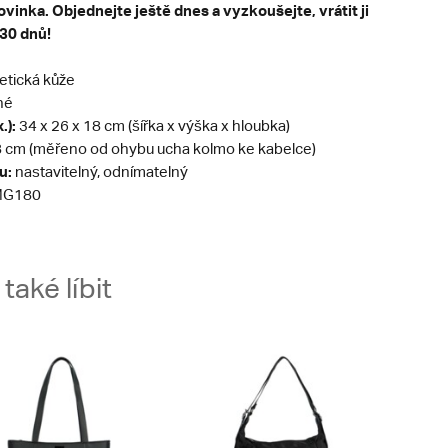
vinka. Objednejte ještě dnes a vyzkoušejte, vrátit ji
30 dnů!
etická kůže
né
.):
34 x 26 x 18 cm (šířka x výška x hloubka)
 cm (měřeno od ohybu ucha kolmo ke kabelce)
u:
nastavitelný, odnímatelný
G180
aké líbit