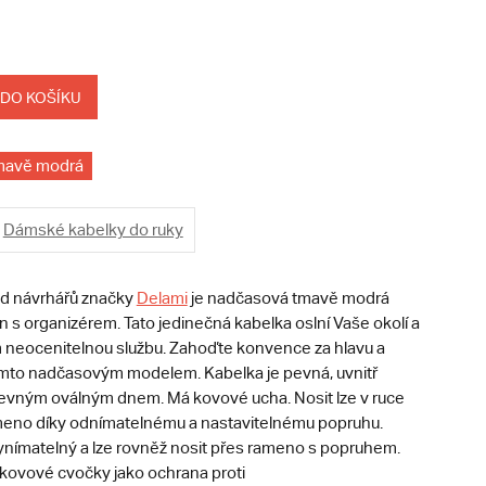
 DO KOŠÍKU
mavě modrá
Dámské kabelky do ruky
 od návrhářů značky
Delami
je nadčasová tmavě modrá
 s organizérem. Tato jedinečná kabelka oslní Vaše okolí a
neocenitelnou službu. Zahoďte konvence za hlavu a
ímto nadčasovým modelem. Kabelka je pevná, uvnitř
pevným oválným dnem. Má kovové ucha. Nosit lze v ruce
eno díky odnímatelnému a nastavitelnému popruhu.
vynímatelný a lze rovněž nosit přes rameno s popruhem.
kovové cvočky jako ochrana proti