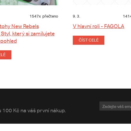
1547x
přečteno
9. 3.
141
tohy New Rebels
V hlavní roli - FAGOLA
 Styl, který si zamilujete
 pohled
ČÍST CELÉ
ELÉ
vu 100 Kč na váš první nákup.