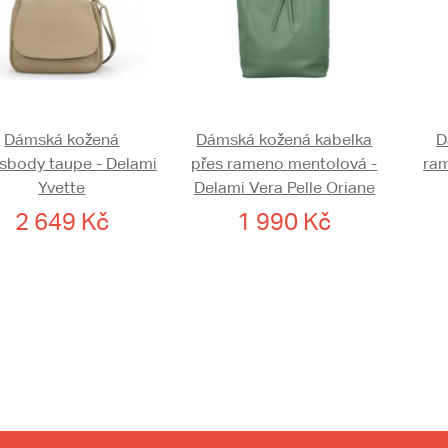
Dámská kožená
Dámská kožená kabelka
D
sbody taupe - Delami
přes rameno mentolová -
ram
Yvette
Delami Vera Pelle Oriane
2 649 Kč
1 990 Kč