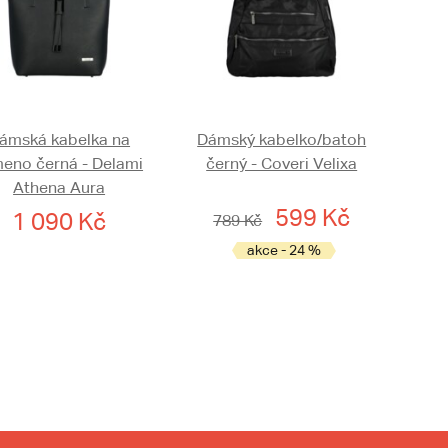
ámská kabelka na
Dámský kabelko/batoh
eno černá - Delami
černý - Coveri Velixa
Athena Aura
599 Kč
1 090 Kč
789 Kč
akce - 24 %