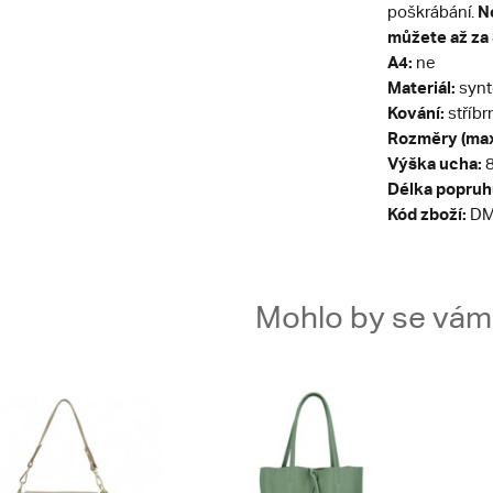
No
poškrábání.
můžete až za 
A4:
ne
Materiál:
synt
Kování:
stříbr
Rozměry (max
Výška ucha:
8
Délka popruh
Kód zboží:
DM
Mohlo by se vám t