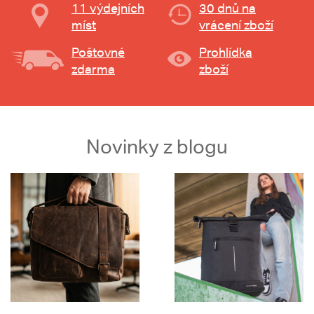
11 výdejních
30 dnů na
míst
vrácení zboží
Poštovné
Prohlídka
zdarma
zboží
Novinky z blogu