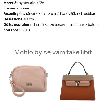
Materiál:
syntetická kůže
Kování:
stříbrné
Rozměry (max.):
35 x 35 x 12 cm (šířka x výška x hloubka)
Délka ucha:
63 cm
Délka popruhu:
jedna délka, lze upravit na popruhy k batohu
Kód zboží:
B010
Mohlo by se vám také líbit