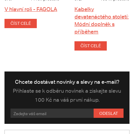
V hlavní roli - FAGOLA
Kabelky
devatenáctého století:
ČÍST CELÉ
Módní doplněk s
příběhem
ČÍST CELÉ
Chcete dostávat novinky a slevy na e-mail?
Přihlaste se k odběru novinek a získejte slevu
100 Kč na váš první nákup.
ODESLAT