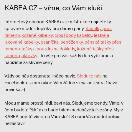
KABEA.CZ – víme, co Vám sluší
Internetový obchod KABEA.cz je místo, kde najdete ty
správné modní doplňky pro dámy i pány.
Kabelky přes
rameno
,
kožené kabelky
,
crossbody kabelky
,
lesklé a
lakované kabelky
,
psaníčka
,
peněženky
,
pánské tašky přes
rameno
,
tašky a pouzdra na doklady
,
kožené tašky přes
rameno
,
aktovky
... to vše pro vás každý den vybíráme a
nabízíme za skvělé ceny.
Vždy od nás dostanete i něco navíc.
S
ledujte nás
na
Facebooku - a neunikne Vám žádná sleva ani extra žhavá
novinka ;-).
Módu máme prostě rádi, baví nás. Sledujeme trendy. Víme, v
čem budete "šik" a co bude hitem nadcházející sezóny. My v
KABEA prostě víme, co Vám sluší. S námi Vás módní policie
nezastaví!