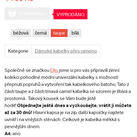
VYPRODÁNO
VYPRODÁNO
béžová
černá
taupe
bílá
Kategorie
Dámské kabelky přes rameno
Společně se značkou
Ellis
jsme si pro vás připravili zimní
kolekci pohodlné módní univerzální kabelky s možností
přepnutí popruhů a vytvoření tak kabelkového batohu. Tato z
části taupe a z části tmavá camel kabelka se vzorem je líbivá a
prostorná.. Takový kousek se Vám bude jistě
Objednejte ještě dnes a vyzkoušejte, vrátit ji můžete
hodit!
až za 30 dnů!
Hlavní kapsa je na zip, další kapsičky najdete
uvnitř i na vnějších stěnách. Celkově je kabelka měkká s
pevnějším dnem.
A4:
ano