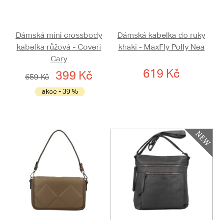
Dámská mini crossbody
Dámská kabelka do ruky
kabelka růžová - Coveri
khaki - MaxFly Polly Nea
Cary
619 Kč
399 Kč
659 Kč
akce - 39 %