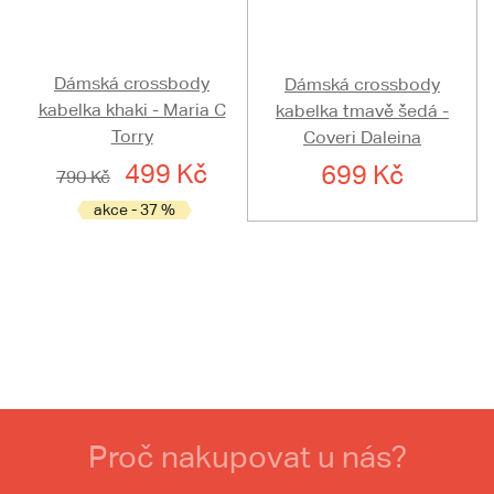
Dámská crossbody
Dámská crossbody
kabelka khaki - Maria C
kabelka tmavě šedá -
Torry
Coveri Daleina
499 Kč
699 Kč
790 Kč
akce - 37 %
Proč nakupovat u nás?