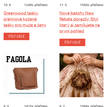
10. 4.
1248x
přečteno
11. 3.
1550x
přečteno
Greenwood tašky:
Nové batohy New
prémiové kožené
Rebels dorazily: Styl,
tašky pro muže a ženy
který si zamilujete na
první pohled
ČÍST CELÉ
ČÍST CELÉ
9. 3.
1415x
přečteno
9. 2.
1584x
přečteno