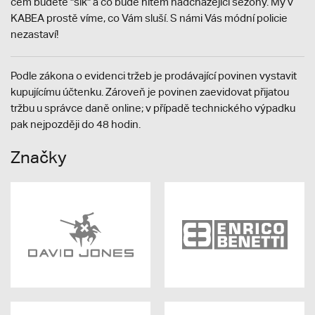
čem budete "šik" a co bude hitem nadcházející sezóny. My v
KABEA prostě víme, co Vám sluší. S námi Vás módní policie
nezastaví!
Podle zákona o evidenci tržeb je prodávající povinen vystavit
kupujícímu účtenku. Zároveň je povinen zaevidovat přijatou
tržbu u správce daně online; v případě technického výpadku
pak nejpozději do 48 hodin.
Značky