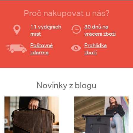
Proč nakupovat u nás?
11 výdejních
30 dnů na
míst
vrácení zboží
Poštovné
Prohlídka
zdarma
zboží
Novinky z blogu