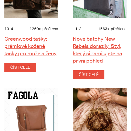
10. 4.
1260x
přečteno
11. 3.
1563x
přečteno
Greenwood tašky:
Nové batohy New
prémiové kožené
Rebels dorazily: Styl,
tašky pro muže a ženy
který si zamilujete na
první pohled
ČÍST CELÉ
ČÍST CELÉ