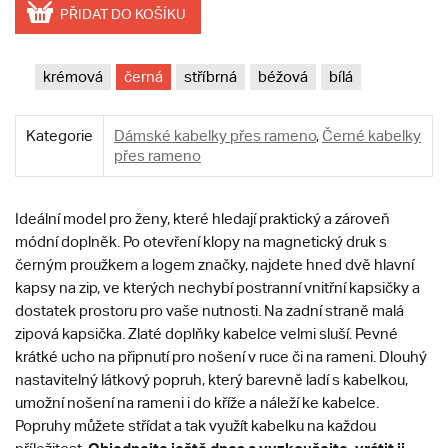
PŘIDAT DO KOŠÍKU
krémová
černá
stříbrná
béžová
bílá
Kategorie
Dámské kabelky přes rameno
,
Černé kabelky
přes rameno
Ideální model pro ženy, které hledají praktický a zároveň
módní doplněk. Po otevření klopy na magnetický druk s
černým proužkem a logem značky, najdete hned dvě hlavní
kapsy na zip, ve kterých nechybí postranní vnitřní kapsičky a
dostatek prostoru pro vaše nutnosti. Na zadní straně malá
zipová kapsička. Zlaté doplňky kabelce velmi sluší. Pevné
krátké ucho na připnutí pro nošení v ruce či na rameni. Dlouhý
nastavitelný látkový popruh, který barevně ladí s kabelkou,
umožní nošení na rameni i do kříže a náleží ke kabelce.
Popruhy můžete střídat a tak využít kabelku na každou