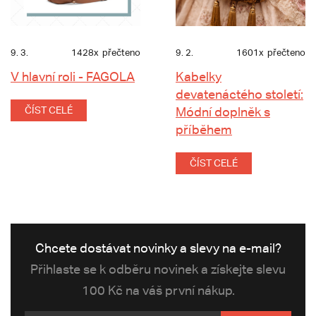
9. 3.
1428x
přečteno
9. 2.
1601x
přečteno
V hlavní roli - FAGOLA
Kabelky
devatenáctého století:
ČÍST CELÉ
Módní doplněk s
příběhem
ČÍST CELÉ
Chcete dostávat novinky a slevy na e-mail?
Přihlaste se k odběru novinek a získejte slevu
100 Kč na váš první nákup.