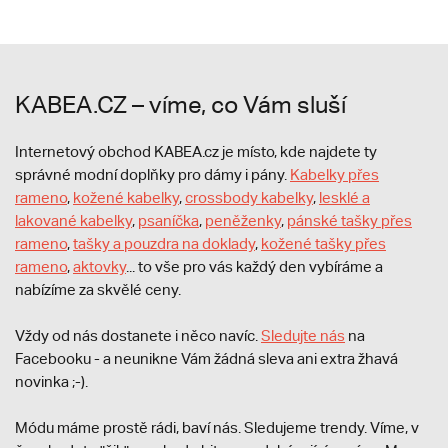
KABEA.CZ – víme, co Vám sluší
Internetový obchod KABEA.cz je místo, kde najdete ty
správné modní doplňky pro dámy i pány.
Kabelky přes
rameno
,
kožené kabelky
,
crossbody kabelky
,
lesklé a
lakované kabelky
,
psaníčka
,
peněženky
,
pánské tašky přes
rameno
,
tašky a pouzdra na doklady
,
kožené tašky přes
rameno
,
aktovky
... to vše pro vás každý den vybíráme a
nabízíme za skvělé ceny.
Vždy od nás dostanete i něco navíc.
S
ledujte nás
na
Facebooku - a neunikne Vám žádná sleva ani extra žhavá
novinka ;-).
Módu máme prostě rádi, baví nás. Sledujeme trendy. Víme, v