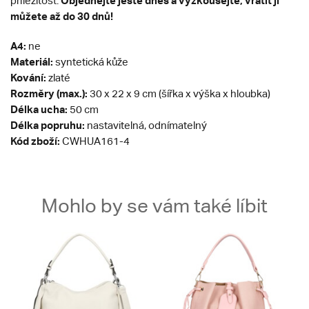
Objednejte ještě dnes a vyzkoušejte, vrátit ji
příležitost.
můžete až do 30 dnů!
A4:
ne
Materiál:
syntetická kůže
Kování:
zlaté
Rozměry (max.):
30 x 22 x 9 cm (šířka x výška x hloubka)
Délka ucha:
50 cm
Délka popruhu:
nastavitelná, odnímatelný
Kód zboží:
CWHUA161-4
Mohlo by se vám také líbit