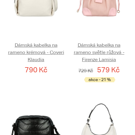
Dámská kabelka na
Dámská kabelka na
rameno krémová - Coveri
rameno světle růžová -
Klaudia
Firenze Lamisia
790 Kč
579 Kč
729 Kč
akce - 21 %