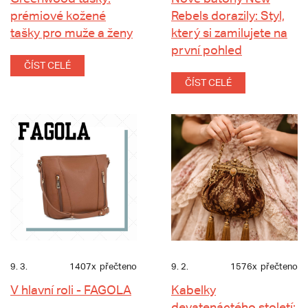
prémiové kožené
Rebels dorazily: Styl,
tašky pro muže a ženy
který si zamilujete na
první pohled
ČÍST CELÉ
ČÍST CELÉ
9. 3.
1407x
přečteno
9. 2.
1576x
přečteno
V hlavní roli - FAGOLA
Kabelky
devatenáctého století: