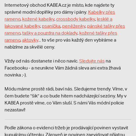
Internetový obchod KABEA.cz je místo, kde najdete ty
správné modní doplňky pro dámy i pány.
Kabelky přes
rameno
,
kožené kabelky
,
crossbody kabelky
,
lesklé a
lakované kabelky
,
psaníčka
,
peněženky
,
pánské tašky přes
rameno
,
tašky a pouzdra na doklady
,
kožené tašky přes
rameno
,
aktovky
... to vše pro vás každý den vybíráme a
nabízíme za skvělé ceny.
Vždy od nás dostanete i něco navíc.
S
ledujte nás
na
Facebooku - a neunikne Vám žádná sleva ani extra žhavá
novinka ;-).
Módu máme prostě rádi, baví nás. Sledujeme trendy. Víme, v
čem budete "šik" a co bude hitem nadcházející sezóny. My v
KABEA prostě víme, co Vám sluší. S námi Vás módní policie
nezastaví!
Podle zákona o evidenci tržeb je prodávající povinen vystavit
kupujícímu účtenku. Zároveň je povinen zaevidovat přijatou