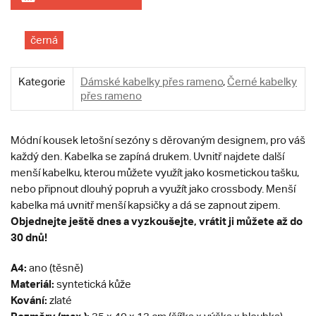
černá
Kategorie
Dámské kabelky přes rameno
,
Černé kabelky
přes rameno
Módní kousek letošní sezóny s děrovaným designem, pro váš
každý den. Kabelka se zapíná drukem. Uvnitř najdete další
menší kabelku, kterou můžete využít jako kosmetickou tašku,
nebo připnout dlouhý popruh a využít jako crossbody. Menší
kabelka má uvnitř menší kapsičky a dá se zapnout zipem.
Objednejte ještě dnes a vyzkoušejte, vrátit ji můžete až do
30 dnů!
A4:
ano (těsně)
Materiál:
syntetická kůže
Kování:
zlaté