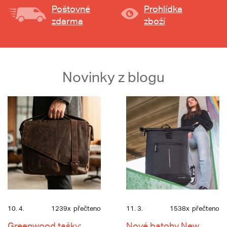
Poštovné
Prohlídka
zdarma
zboží
Novinky z blogu
10. 4.
1239x
přečteno
11. 3.
1538x
přečteno
Greenwood tašky:
Nové batohy New