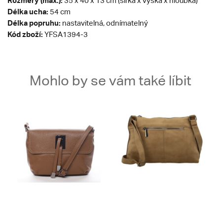
Rozměry (max.):
35 x 40 x 13 cm (šířka x výška x hloubka)
Délka ucha:
54 cm
Délka popruhu:
nastavitelná, odnímatelný
Kód zboží:
YFSA1394-3
Mohlo by se vám také líbit