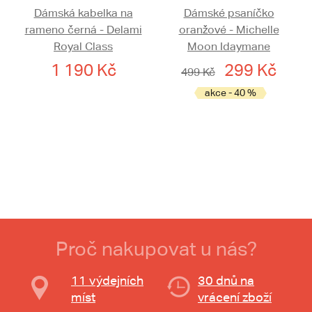
Dámská kabelka na
Dámské psaníčko
rameno černá - Delami
oranžové - Michelle
Royal Class
Moon Idaymane
1 190 Kč
299 Kč
499 Kč
akce - 40 %
Proč nakupovat u nás?
11 výdejních
30 dnů na
míst
vrácení zboží