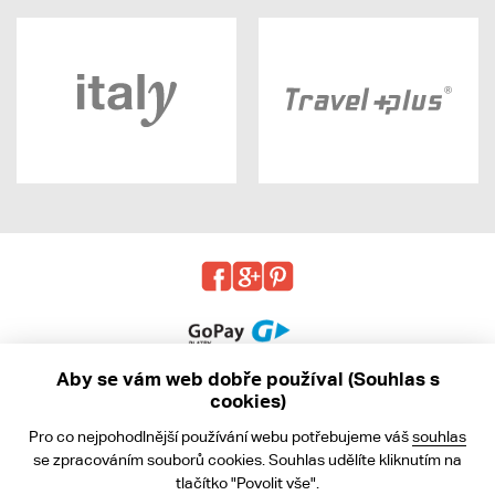
Aby se vám web dobře používal (Souhlas s
cookies)
© 2013 - 2026 kabea.cz
Pro co nejpohodlnější používání webu potřebujeme váš
souhlas
Obchodní podmínky
se zpracováním souborů cookies. Souhlas udělíte kliknutím na
tlačítko "Povolit vše".
Ochrana osobních údajů