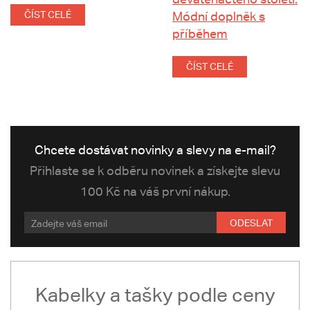
ČÍST CELÉ
Módní doplněk s
příběhem
ČÍST CELÉ
Chcete dostávat novinky a slevy na e-mail?
Přihlaste se k odběru novinek a získejte slevu
100 Kč na váš první nákup.
ODESLAT
Kabelky a tašky podle ceny