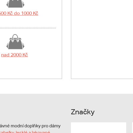
500 Kč do 1000 Kč
nad 2000 Kč
Značky
právné modní doplňky pro dámy
kabelky
,
lesklé a lakované