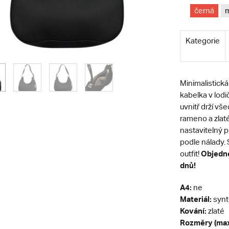
černá
Kategorie
Minimalistick
kabelka v lodi
uvnitř drží v
rameno a zlaté
nastavitelný 
podle nálady. 
Objedne
outfit!
dnů!
A4:
ne
Materiál:
synt
Kování:
zlaté
Rozměry (max