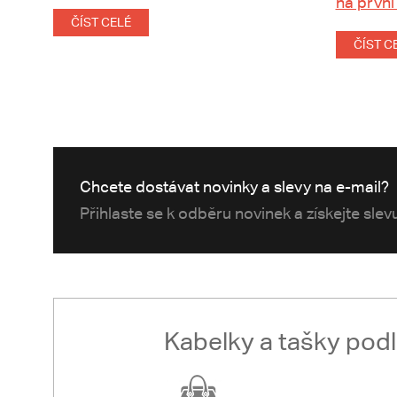
na první
ČÍST CELÉ
ČÍST C
Chcete dostávat novinky a slevy na e-mail?
Přihlaste se k odběru novinek a získejte sle
Kabelky a tašky pod