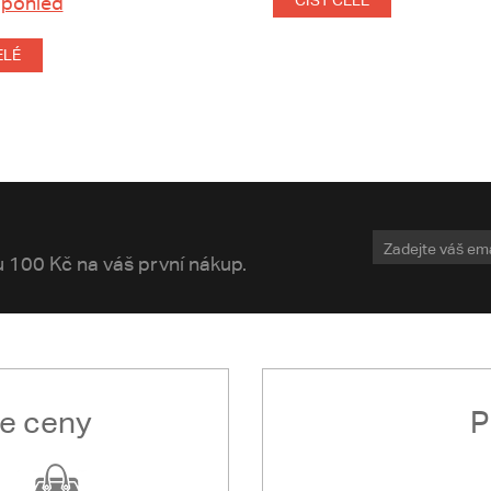
 pohled
ELÉ
vu 100 Kč na váš první nákup.
le ceny
P