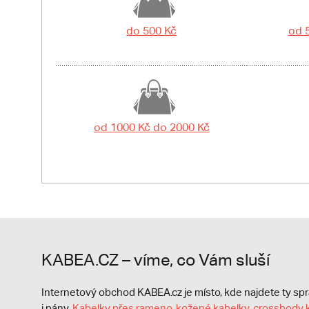
do 500 Kč
od 
od 1000 Kč do 2000 Kč
KABEA.CZ – víme, co Vám sluší
Internetový obchod KABEA.cz je místo, kde najdete ty s
i pány.
Kabelky přes rameno
,
kožené kabelky
,
crossbody 