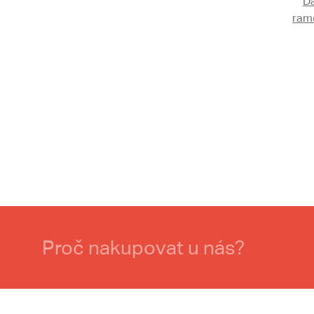
D
ram
Proč nakupovat u nás?