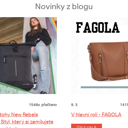
Novinky z blogu
1548x
přečteno
9. 3.
141
tohy New Rebels
V hlavní roli - FAGOLA
 Styl, který si zamilujete
ČÍST CELÉ