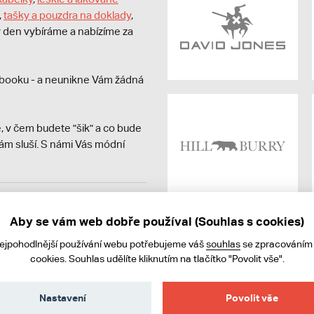
,
tašky a pouzdra na doklady
,
dý den vybíráme a nabízíme za
booku - a neunikne Vám žádná
, v čem budete "šik" a co bude
ám sluší. S námi Vás módní
avit kupujícímu účtenku.
ně online; v případě
Aby se vám web dobře používal (Souhlas s cookies)
nejpohodlnější používání webu potřebujeme váš
souhlas
se zpracováním
cookies. Souhlas udělíte kliknutím na tlačítko "Povolit vše".
Nastavení
Povolit vše