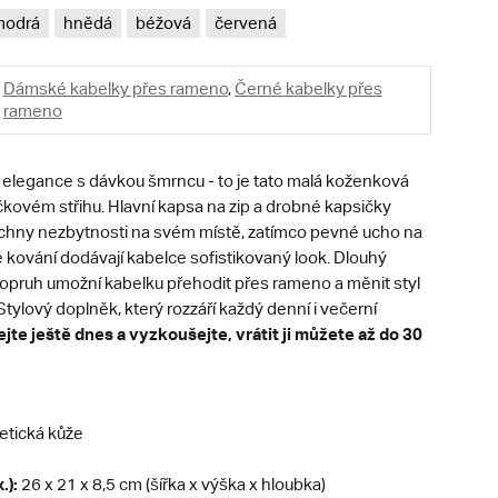
modrá
hnědá
béžová
červená
Dámské kabelky přes rameno
,
Černé kabelky přes
rameno
á elegance s dávkou šmrncu - to je tato malá koženková
čkovém střihu. Hlavní kapsa na zip a drobné kapsičky
šechny nezbytnosti na svém místě, zatímco pevné ucho na
 kování dodávají kabelce sofistikovaný look. Dlouhý
popruh umožní kabelku přehodit přes rameno a měnit styl
Stylový doplněk, který rozzáří každý denní i večerní
jte ještě dnes a vyzkoušejte, vrátit ji můžete až do 30
etická kůže
.):
26 x 21 x 8,5 cm (šířka x výška x hloubka)