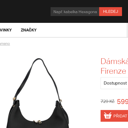
HLEDEJ
VINKY
ZNAČKY
rameno
Dámská 
Firenze 
Dostupnost
599
729 Kč
PŘIDAT