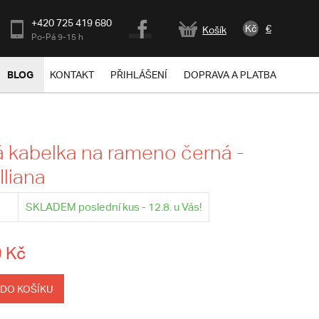
+420 725 419 680
Kč
€
Košík
Po-Pá 9-15 h
BLOG
KONTAKT
PŘIHLÁŠENÍ
DOPRAVA A PLATBA
kabelka na rameno černá -
Iliana
SKLADEM poslední kus - 12.8. u Vás!
 Kč
 DO KOŠÍKU