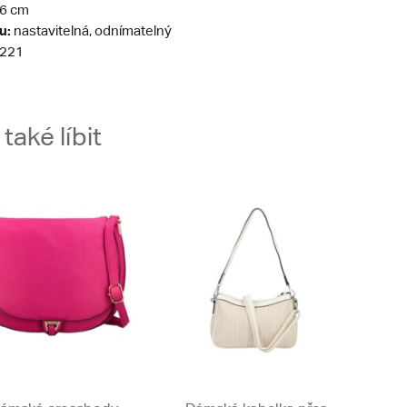
6 cm
u:
nastavitelná, odnímatelný
221
aké líbit