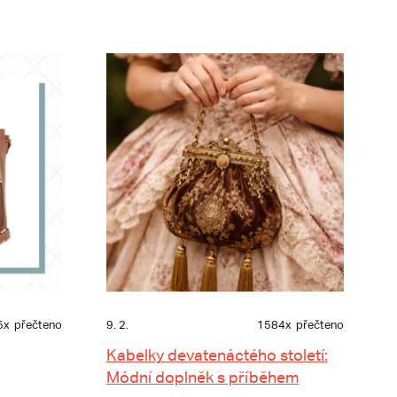
5x
přečteno
9. 2.
1584x
přečteno
Kabelky devatenáctého století:
Módní doplněk s příběhem