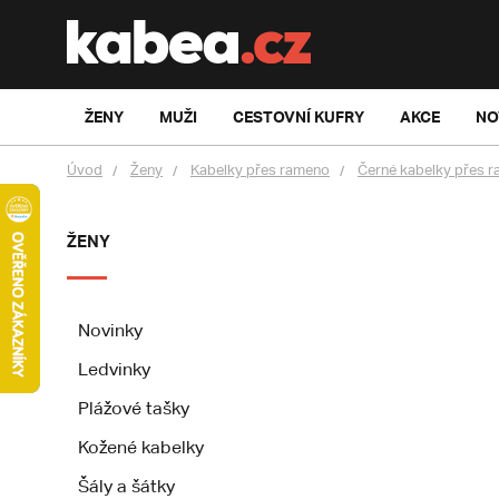
ŽENY
MUŽI
CESTOVNÍ KUFRY
AKCE
NO
Úvod
Ženy
Kabelky přes rameno
Černé kabelky přes 
ŽENY
Novinky
Ledvinky
Plážové tašky
Kožené kabelky
Šály a šátky