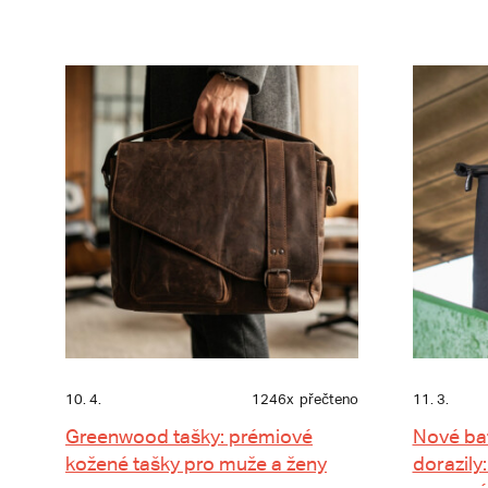
10. 4.
1246x
přečteno
11. 3.
Greenwood tašky: prémiové
Nové ba
kožené tašky pro muže a ženy
dorazily: