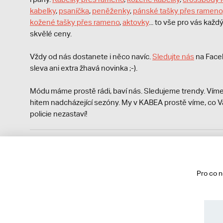
kabelky
,
psaníčka
,
peněženky
,
pánské tašky přes rameno
kožené tašky přes rameno
,
aktovky
... to vše pro vás kaž
skvělé ceny.
Vždy od nás dostanete i něco navíc.
S
ledujte nás
na Face
sleva ani extra žhavá novinka ;-).
Módu máme prostě rádi, baví nás. Sledujeme trendy. Víme
hitem nadcházející sezóny. My v KABEA prostě víme, co V
policie nezastaví!
Podle zákona o evidenci tržeb je prodávající povinen vyst
Zároveň je povinen zaevidovat přijatou tržbu u správce da
technického výpadku pak nejpozději do 48 hodin.
Pro co 
© 2013 - 2026 kabea.cz
Obchodní podmínky
Ochrana osobních údajů
Cookies