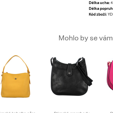
Délka ucha:
4
Délka popruh
Kód zboží:
YD
Mohlo by se vám t