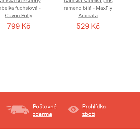
ámská crossbody
Dámská kabelka přes
abelka fuchsiová -
rameno bílá - MaxFly
Coveri Polly
Aminata
799 Kč
529 Kč
Poštovné
Prohlídka
zdarma
zboží