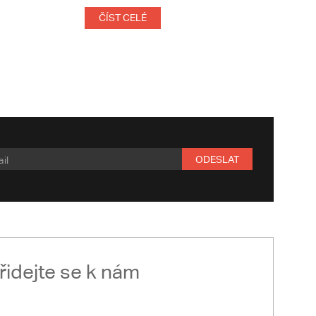
ČÍST CELÉ
ODESLAT
řidejte se k nám