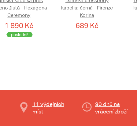
ámská kabelka přes
Dámská crossbody
D
eno žlutá - Hexagona
kabelka černá - Firenze
k
Ceremony
Korina
1 890 Kč
689 Kč
poslední!
11 výdejních
30 dnů na
míst
vrácení zboží