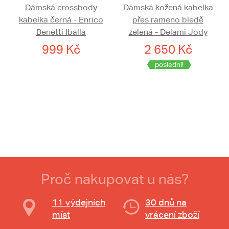
Dámská crossbody
Dámská kožená kabelka
kabelka černá - Enrico
přes rameno bledě
Benetti Iballa
zelená - Delami Jody
999 Kč
2 650 Kč
poslední!
Proč nakupovat u nás?
11 výdejních
30 dnů na
míst
vrácení zboží