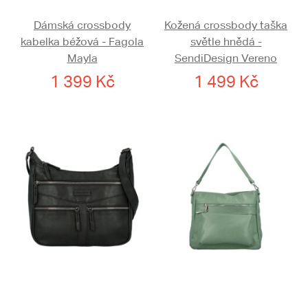
Dámská crossbody
Kožená crossbody taška
kabelka béžová - Fagola
světle hnědá -
Mayla
SendiDesign Vereno
1 399 Kč
1 499 Kč