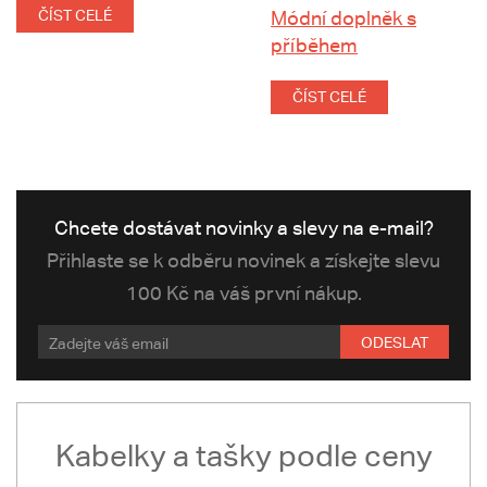
ČÍST CELÉ
Módní doplněk s
příběhem
ČÍST CELÉ
Chcete dostávat novinky a slevy na e-mail?
Přihlaste se k odběru novinek a získejte slevu
100 Kč na váš první nákup.
ODESLAT
Kabelky a tašky podle ceny