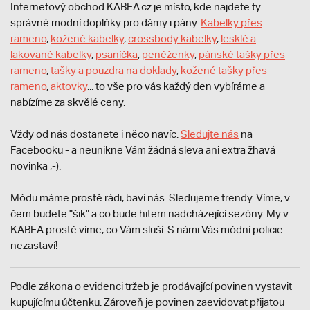
Internetový obchod KABEA.cz je místo, kde najdete ty
správné modní doplňky pro dámy i pány.
Kabelky přes
rameno
,
kožené kabelky
,
crossbody kabelky
,
lesklé a
lakované kabelky
,
psaníčka
,
peněženky
,
pánské tašky přes
rameno
,
tašky a pouzdra na doklady
,
kožené tašky přes
rameno
,
aktovky
... to vše pro vás každý den vybíráme a
nabízíme za skvělé ceny.
Vždy od nás dostanete i něco navíc.
S
ledujte nás
na
Facebooku - a neunikne Vám žádná sleva ani extra žhavá
novinka ;-).
Módu máme prostě rádi, baví nás. Sledujeme trendy. Víme, v
čem budete "šik" a co bude hitem nadcházející sezóny. My v
KABEA prostě víme, co Vám sluší. S námi Vás módní policie
nezastaví!
Podle zákona o evidenci tržeb je prodávající povinen vystavit
kupujícímu účtenku. Zároveň je povinen zaevidovat přijatou