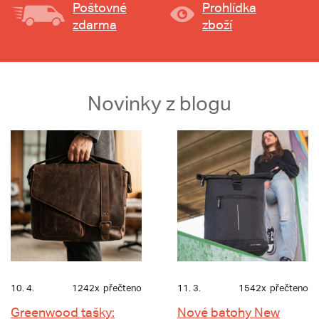
Poštovné
Prohlídka
zdarma
zboží
Novinky z blogu
10. 4.
1242x
přečteno
11. 3.
1542x
přečteno
Greenwood tašky:
Nové batohy New