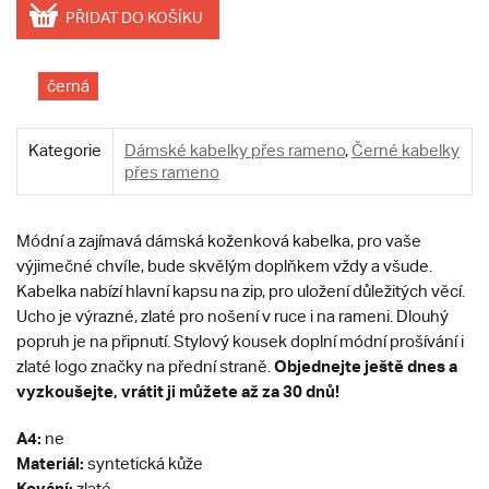
PŘIDAT DO KOŠÍKU
černá
Kategorie
Dámské kabelky přes rameno
,
Černé kabelky
přes rameno
Módní a zajímavá dámská koženková kabelka, pro vaše
výjimečné chvíle, bude skvělým doplňkem vždy a všude.
Kabelka nabízí hlavní kapsu na zip, pro uložení důležitých věcí.
Ucho je výrazné, zlaté pro nošení v ruce i na rameni. Dlouhý
popruh je na připnutí. Stylový kousek doplní módní prošívání i
Objednejte ještě dnes a
zlaté logo značky na přední straně.
vyzkoušejte, vrátit ji můžete až za 30 dnů!
A4:
ne
Materiál:
syntetická kůže
Kování:
zlaté