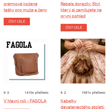
prémiové kožené
Rebels dorazily: Styl,
tašky pro muže a ženy
který si zamilujete na
první pohled
ČÍST CELÉ
ČÍST CELÉ
9. 3.
1410x
přečteno
9. 2.
1581x
přečteno
V hlavní roli - FAGOLA
Kabelky
devatenáctého století: