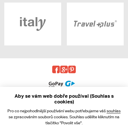
Aby se vám web dobře používal (Souhlas s
cookies)
© 2013 - 2026 kabea.cz
Pro co nejpohodlnější používání webu potřebujeme váš
souhlas
Obchodní podmínky
se zpracováním souborů cookies. Souhlas udělíte kliknutím na
tlačítko "Povolit vše".
Ochrana osobních údajů