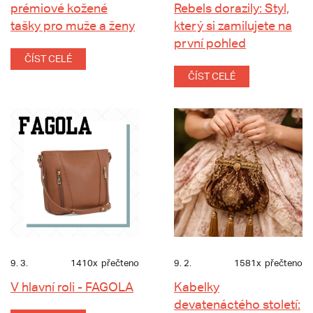
prémiové kožené
Rebels dorazily: Styl,
tašky pro muže a ženy
který si zamilujete na
první pohled
ČÍST CELÉ
ČÍST CELÉ
9. 3.
1410x
přečteno
9. 2.
1581x
přečteno
V hlavní roli - FAGOLA
Kabelky
devatenáctého století: