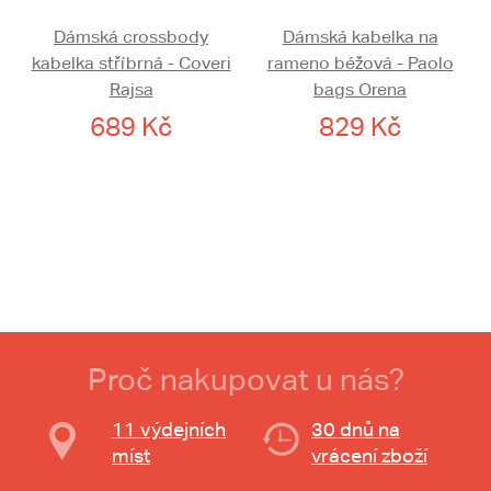
Dámská crossbody
Dámská kabelka na
kabelka stříbrná - Coveri
rameno béžová - Paolo
Rajsa
bags Orena
689 Kč
829 Kč
Proč nakupovat u nás?
11 výdejních
30 dnů na
míst
vrácení zboží