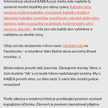
Internetový obchod KABEA.cz je místo, kde najdete ty
správné modní doplňky pro dámy i pány.
Kabelky přes
rameno
,
kožené kabelky
,
crossbody kabelky
,
lesklé a
lakované kabelky
,
psaníčka
,
peněženky
,
pánské tašky přes
rameno
,
tašky a pouzdra na doklady
,
kožené tašky přes
rameno
,
aktovky
... to vše pro vás každý den vybíráme a
nabízíme za skvělé ceny.
Vždy od nás dostanete i něco navíc.
S
ledujte nás
na
Facebooku - a neunikne Vám žádná sleva ani extra žhavá
novinka ;-).
Módu máme prostě rádi, baví nás. Sledujeme trendy. Víme, v
čem budete "šik" a co bude hitem nadcházející sezóny. My v
KABEA prostě víme, co Vám sluší. S námi Vás módní policie
nezastaví!
Podle zákona o evidenci tržeb je prodávající povinen vystavit
kupujícímu účtenku. Zároveň je povinen zaevidovat přijatou