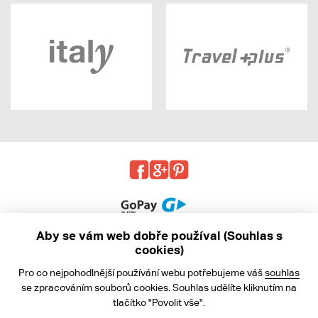
Aby se vám web dobře používal (Souhlas s
cookies)
© 2013 - 2026 kabea.cz
Pro co nejpohodlnější používání webu potřebujeme váš
souhlas
Obchodní podmínky
se zpracováním souborů cookies. Souhlas udělíte kliknutím na
tlačítko "Povolit vše".
Ochrana osobních údajů