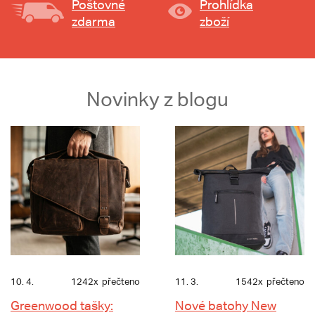
Poštovné
Prohlídka
zdarma
zboží
Novinky z blogu
10. 4.
1242x
přečteno
11. 3.
1542x
přečteno
Greenwood tašky:
Nové batohy New