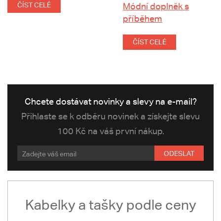
ČÍST CELÉ
Módní doplněk s
příběhem
ČÍST CELÉ
Chcete dostávat novinky a slevy na e-mail?
Přihlaste se k odběru novinek a získejte slevu
100 Kč na váš první nákup.
ODESLAT
Kabelky a tašky podle ceny