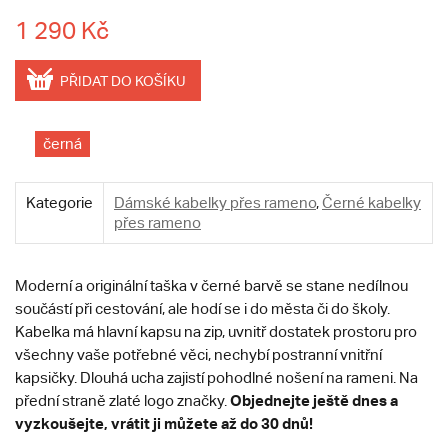
1 290 Kč
PŘIDAT DO KOŠÍKU
černá
Kategorie
Dámské kabelky přes rameno
,
Černé kabelky
přes rameno
Moderní a originální taška v černé barvě se stane nedílnou
součástí při cestování, ale hodí se i do města či do školy.
Kabelka má hlavní kapsu na zip, uvnitř dostatek prostoru pro
všechny vaše potřebné věci, nechybí postranní vnitřní
kapsičky. Dlouhá ucha zajistí pohodlné nošení na rameni. Na
Objednejte ještě dnes a
přední straně zlaté logo značky.
vyzkoušejte, vrátit ji můžete až do 30 dnů!