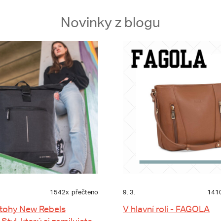
Novinky z blogu
1542x
přečteno
9. 3.
141
tohy New Rebels
V hlavní roli - FAGOLA