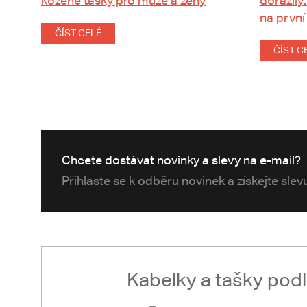
kožené tašky pro muže a ženy
dorazily:
na první
ČÍST CELÉ
ČÍST C
Chcete dostávat novinky a slevy na e-mail?
Přihlaste se k odběru novinek a získejte sle
Kabelky a tašky pod