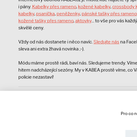
i pány.
Kabelky přes rameno
,
kožené kabelky
,
crossbody 
kabelky
,
psaníčka
,
peněženky
,
pánské tašky přes rameno
kožené tašky přes rameno
,
aktovky
... to vše pro vás kaž
skvělé ceny.
Vždy od nás dostanete i něco navíc.
S
ledujte nás
na Face
sleva ani extra žhavá novinka ;-).
Módu máme prostě rádi, baví nás. Sledujeme trendy. Víme
hitem nadcházející sezóny. My v KABEA prostě víme, co V
policie nezastaví!
Podle zákona o evidenci tržeb je prodávající povinen vyst
Zároveň je povinen zaevidovat přijatou tržbu u správce da
technického výpadku pak nejpozději do 48 hodin.
Pro co 