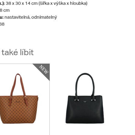
.):
38 x 30 x 14 cm (šířka x výška x hloubka)
8 cm
u:
nastavitelná, odnímatelný
38
aké líbit