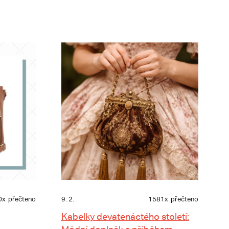
0x
přečteno
9. 2.
1581x
přečteno
Kabelky devatenáctého století: