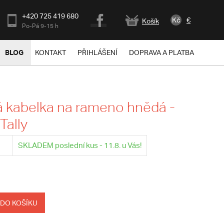
+420 725 419 680
Kč
€
Košík
Po-Pá 9-15 h
BLOG
KONTAKT
PŘIHLÁŠENÍ
DOPRAVA A PLATBA
 kabelka na rameno hnědá -
Tally
SKLADEM poslední kus - 11.8. u Vás!
 DO KOŠÍKU