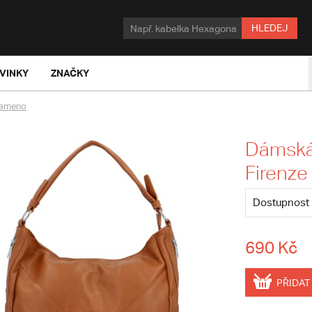
HLEDEJ
VINKY
ZNAČKY
rameno
Dámská
Firenze 
Dostupnost
690 Kč
PŘIDAT