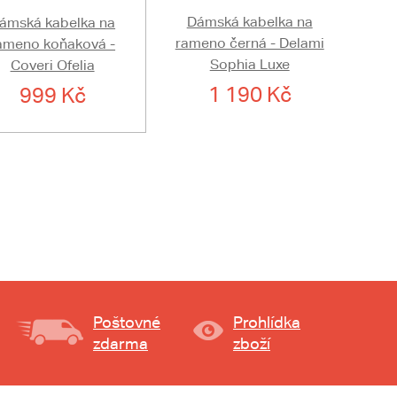
Dámská kabelka na
ámská kabelka na
rameno černá - Delami
ameno koňaková -
Sophia Luxe
Coveri Ofelia
1 190 Kč
999 Kč
Poštovné
Prohlídka
zdarma
zboží