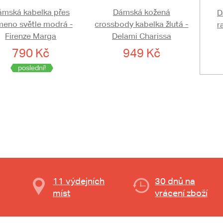
ámská kabelka přes
Dámská kožená
D
meno světle modrá -
crossbody kabelka žlutá -
r
Firenze Marga
Delami Charissa
790 Kč
949 Kč
poslední!
11 výdejních
30 dnů na
míst
vrácení zboží