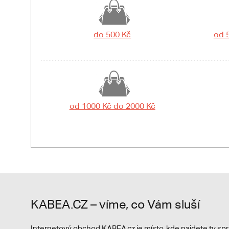
do 500 Kč
od 
od 1000 Kč do 2000 Kč
KABEA.CZ – víme, co Vám sluší
Internetový obchod KABEA.cz je místo, kde najdete ty s