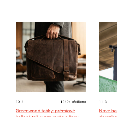
10. 4.
1242x
přečteno
11. 3.
Greenwood tašky: prémiové
Nové ba