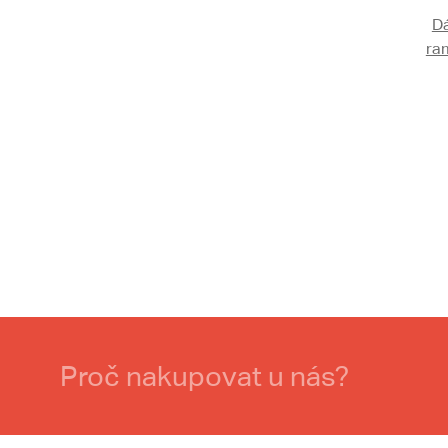
D
ra
Proč nakupovat u nás?