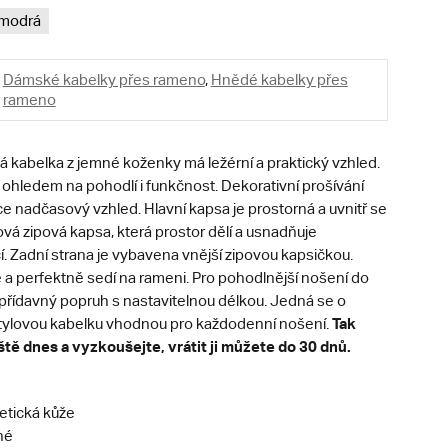
modrá
Dámské kabelky přes rameno
,
Hnědé kabelky přes
rameno
 kabelka z jemné koženky má ležérní a praktický vzhled.
ohledem na pohodlí i funkčnost. Dekorativní prošívání
e nadčasový vzhled. Hlavní kapsa je prostorná a uvnitř se
vá zipová kapsa, která prostor dělí a usnadňuje
í. Zadní strana je vybavena vnější zipovou kapsičkou.
 a perfektně sedí na rameni. Pro pohodlnější nošení do
 přídavný popruh s nastavitelnou délkou. Jedná se o
Tak
stylovou kabelku vhodnou pro každodenní nošení.
ště dnes a vyzkoušejte, vrátit ji můžete do 30 dnů.
etická kůže
né