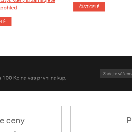
 Styl, který si zamilujete
 pohled
ČÍST CELÉ
ELÉ
vu 100 Kč na váš první nákup.
le ceny
P