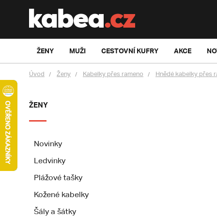
ŽENY
MUŽI
CESTOVNÍ KUFRY
AKCE
NO
Úvod
Ženy
Kabelky přes rameno
Hnědé kabelky přes 
ŽENY
Novinky
Ledvinky
Plážové tašky
Kožené kabelky
Šály a šátky