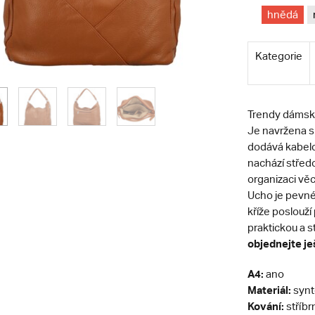
hnědá
Kategorie
Trendy dámská
Je navržena s 
dodává kabelc
nachází středo
organizaci věc
Ucho je pevné
kříže poslouží
praktickou a 
objednejte je
A4:
ano
Materiál:
synt
Kování:
stříbr