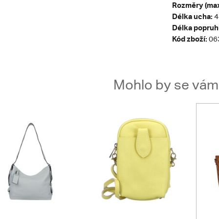
Rozměry (max
Délka ucha:
4
Délka popruh
Kód zboží:
06
Mohlo by se vám t