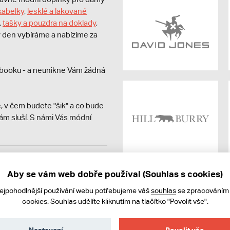
kabelky
,
lesklé a lakované
,
tašky a pouzdra na doklady
,
dý den vybíráme a nabízíme za
booku - a neunikne Vám žádná
, v čem budete "šik" a co bude
ám sluší. S námi Vás módní
avit kupujícímu účtenku.
ně online; v případě
Aby se vám web dobře používal (Souhlas s cookies)
nejpohodlnější používání webu potřebujeme váš
souhlas
se zpracováním
cookies. Souhlas udělíte kliknutím na tlačítko "Povolit vše".
Nastavení
Povolit vše