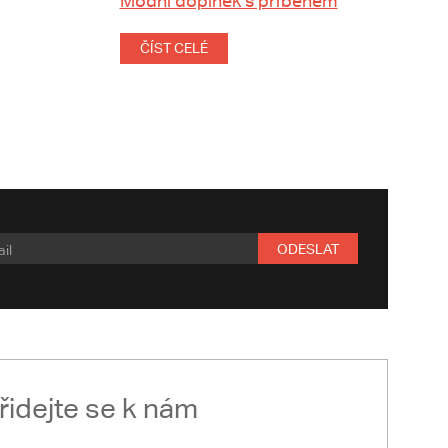
Módní doplněk s příběhem
ČÍST CELÉ
ODESLAT
řidejte se k nám