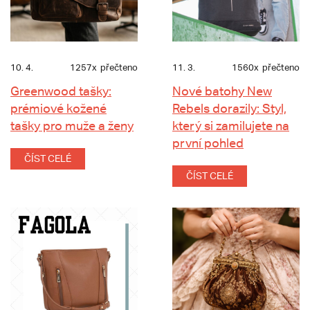
10. 4.
1257x
přečteno
11. 3.
1560x
přečteno
Greenwood tašky:
Nové batohy New
prémiové kožené
Rebels dorazily: Styl,
tašky pro muže a ženy
který si zamilujete na
první pohled
ČÍST CELÉ
ČÍST CELÉ