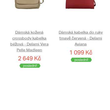
Dámská kožená
Dámská kabelka do ruky
crossbody kabelka
tmavě červená - Delami
béžová - Delami Vera
Aviana
Pelle Madleen
1 099 Kč
2 649 Kč
poslední!
poslední!