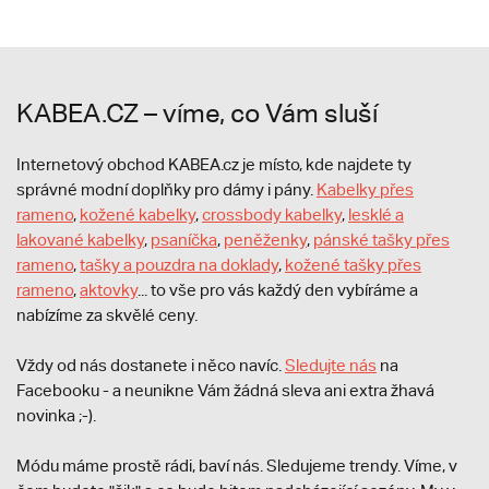
KABEA.CZ – víme, co Vám sluší
Internetový obchod KABEA.cz je místo, kde najdete ty
správné modní doplňky pro dámy i pány.
Kabelky přes
rameno
,
kožené kabelky
,
crossbody kabelky
,
lesklé a
lakované kabelky
,
psaníčka
,
peněženky
,
pánské tašky přes
rameno
,
tašky a pouzdra na doklady
,
kožené tašky přes
rameno
,
aktovky
... to vše pro vás každý den vybíráme a
nabízíme za skvělé ceny.
Vždy od nás dostanete i něco navíc.
S
ledujte nás
na
Facebooku - a neunikne Vám žádná sleva ani extra žhavá
novinka ;-).
Módu máme prostě rádi, baví nás. Sledujeme trendy. Víme, v