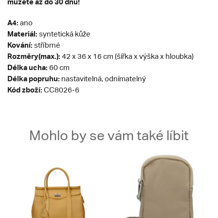
můžete až do 30 dnů!
A4:
ano
Materiál:
syntetická kůže
Kování:
stříbrné
Rozměry(max.):
42 x 36 x 16 cm (šířka x výška x hloubka)
Délka ucha:
60 cm
Délka popruhu:
nastavitelná, odnímatelný
Kód zboží:
CC8026-6
Mohlo by se vám také líbit