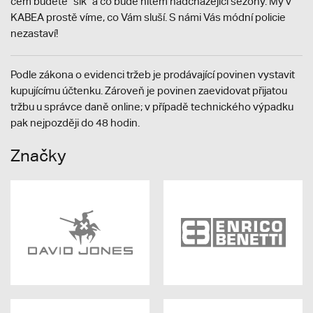
čem budete "šik" a co bude hitem nadcházející sezóny. My v
KABEA prostě víme, co Vám sluší. S námi Vás módní policie
nezastaví!
Podle zákona o evidenci tržeb je prodávající povinen vystavit
kupujícímu účtenku. Zároveň je povinen zaevidovat přijatou
tržbu u správce daně online; v případě technického výpadku
pak nejpozději do 48 hodin.
Značky