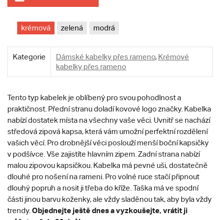
krémová
zelená
modrá
Kategorie
Dámské kabelky přes rameno
,
Krémové
kabelky přes rameno
Tento typ kabelek je oblíbený pro svou pohodlnost a
praktičnost. Přední stranu doladí kovové logo značky. Kabelka
nabízí dostatek místa na všechny vaše věci. Uvnitř se nachází
středová zipová kapsa, která vám umožní perfektní rozdělení
vašich věcí. Pro drobnější věci poslouží menší boční kapsičky
v podšívce. Vše zajistíte hlavním zipem. Zadní strana nabízí
malou zipovou kapsičkou. Kabelka má pevné uši, dostatečně
dlouhé pro nošení na rameni. Pro volné ruce stačí připnout
dlouhý popruh a nosit ji třeba do kříže. Taška má ve spodní
části jinou barvu koženky, ale vždy sladěnou tak, aby byla vždy
Objednejte ještě dnes a vyzkoušejte, vrátit ji
trendy.