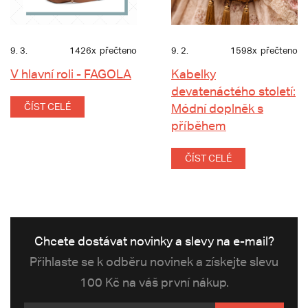
9. 3.
1426x
přečteno
9. 2.
1598x
přečteno
V hlavní roli - FAGOLA
Kabelky
devatenáctého století:
ČÍST CELÉ
Módní doplněk s
příběhem
ČÍST CELÉ
Chcete dostávat novinky a slevy na e-mail?
Přihlaste se k odběru novinek a získejte slevu
100 Kč na váš první nákup.