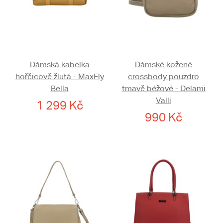
Dámská kabelka
Dámské kožené
hořčicově žlutá - MaxFly
crossbody pouzdro
Bella
tmavě béžové - Delami
Valli
1 299 Kč
990 Kč