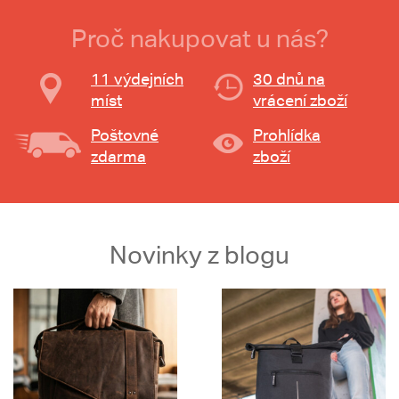
Proč nakupovat u nás?
11 výdejních
30 dnů na
míst
vrácení zboží
Poštovné
Prohlídka
zdarma
zboží
Novinky z blogu