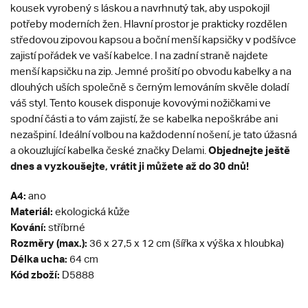
kousek vyrobený s láskou a navrhnutý tak, aby uspokojil
potřeby moderních žen. Hlavní prostor je prakticky rozdělen
středovou zipovou kapsou a boční menší kapsičky v podšívce
zajistí pořádek ve vaší kabelce. I na zadní straně najdete
menší kapsičku na zip. Jemné prošití po obvodu kabelky a na
dlouhých uších společně s černým lemováním skvěle doladí
váš styl. Tento kousek disponuje kovovými nožičkami ve
spodní části a to vám zajistí, že se kabelka nepoškrábe ani
nezašpiní. Ideální volbou na každodenní nošení, je tato úžasná
Objednejte ještě
a okouzlující kabelka české značky Delami.
dnes a vyzkoušejte, vrátit ji můžete až do 30 dnů!
A4:
ano
Materiál:
ekologická kůže
Kování:
stříbrné
Rozměry (max.):
36 x 27,5 x 12 cm (šířka x výška x hloubka)
Délka ucha:
64 cm
Kód zboží:
D5888