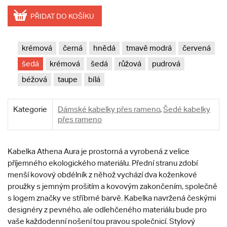
PŘIDAT DO KOŠÍKU
krémová
černá
hnědá
tmavě modrá
červená
šedá
krémová
šedá
růžová
pudrová
béžová
taupe
bílá
Kategorie
Dámské kabelky přes rameno
,
Šedé kabelky
přes rameno
Kabelka Athena Aura je prostorná a vyrobená z velice
příjemného ekologického materiálu. Přední stranu zdobí
menší kovový obdélník z něhož vychází dva koženkové
proužky s jemným prošitím a kovovým zakončením, společně
s logem značky ve stříbrné barvě. Kabelka navržená českými
designéry z pevného, ale odlehčeného materiálu bude pro
vaše každodenní nošení tou pravou společnicí. Stylový