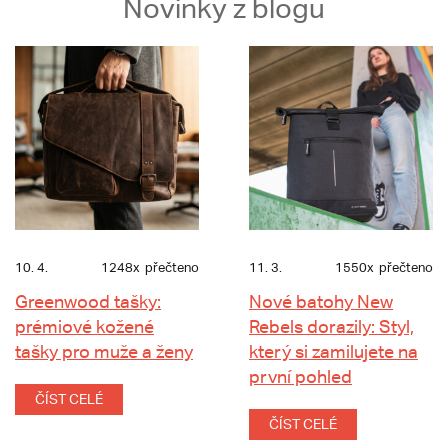
Novinky z blogu
10. 4.
1248x
přečteno
11. 3.
1550x
přečteno
Greenwood tašky:
Nové batohy New
prémiové kožené
Rebels dorazily: Styl,
tašky pro muže a ženy
který si zamilujete na
první pohled
ČÍST CELÉ
ČÍST CELÉ