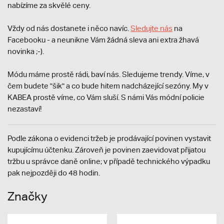
nabízíme za skvělé ceny.
Vždy od nás dostanete i něco navíc.
S
ledujte nás
na
Facebooku - a neunikne Vám žádná sleva ani extra žhavá
novinka ;-).
Módu máme prostě rádi, baví nás. Sledujeme trendy. Víme, v
čem budete "šik" a co bude hitem nadcházející sezóny. My v
KABEA prostě víme, co Vám sluší. S námi Vás módní policie
nezastaví!
Podle zákona o evidenci tržeb je prodávající povinen vystavit
kupujícímu účtenku. Zároveň je povinen zaevidovat přijatou
tržbu u správce daně online; v případě technického výpadku
pak nejpozději do 48 hodin.
Značky