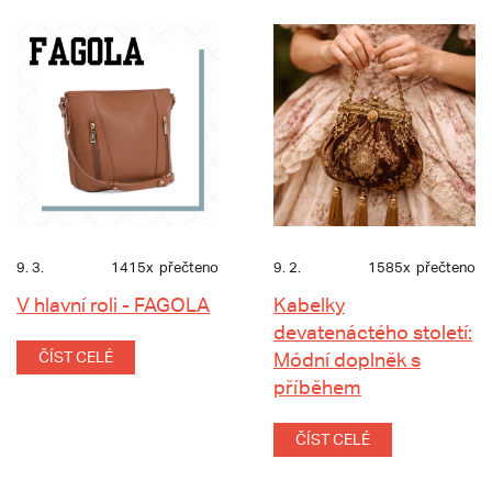
9. 3.
1415x
přečteno
9. 2.
1585x
přečteno
V hlavní roli - FAGOLA
Kabelky
devatenáctého století:
ČÍST CELÉ
Módní doplněk s
příběhem
ČÍST CELÉ