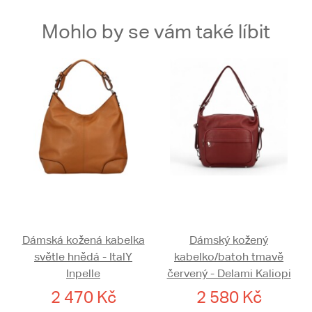
Mohlo by se vám také líbit
Dámská kožená kabelka
Dámský kožený
světle hnědá - ItalY
kabelko/batoh tmavě
Inpelle
červený - Delami Kaliopi
2 470 Kč
2 580 Kč