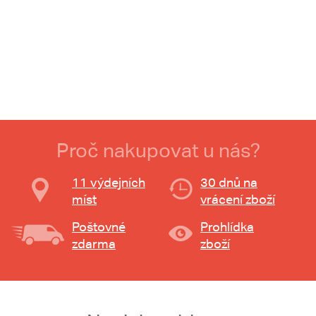
Proč nakupovat u nás?
11 výdejních
30 dnů na
míst
vrácení zboží
Poštovné
Prohlídka
zdarma
zboží