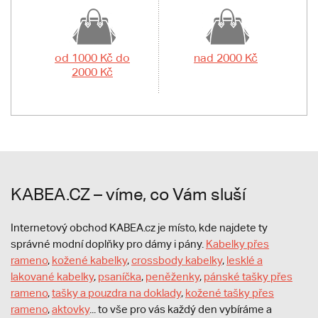
od 1000 Kč do
nad 2000 Kč
2000 Kč
KABEA.CZ – víme, co Vám sluší
Internetový obchod KABEA.cz je místo, kde najdete ty
správné modní doplňky pro dámy i pány.
Kabelky přes
rameno
,
kožené kabelky
,
crossbody kabelky
,
lesklé a
lakované kabelky
,
psaníčka
,
peněženky
,
pánské tašky přes
rameno
,
tašky a pouzdra na doklady
,
kožené tašky přes
rameno
,
aktovky
... to vše pro vás každý den vybíráme a