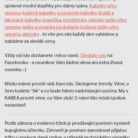
správné modní doplňky pro dámy i pány.
Kabelky přes
rameno
,
kožené kabelky
,
crossbody kabelky
,
lesklé a
lakované kabelky
,
psaníčka
,
peněženky
,
pánské tašky přes
rameno
,
tašky a pouzdra na doklady
,
kožené tašky přes
rameno
,
aktovky
... to vše pro vás každý den vybíráme a
nabízíme za skvělé ceny.
Vždy od nás dostanete i něco navíc.
S
ledujte nás
na
Facebooku - a neunikne Vám žádná sleva ani extra žhavá
novinka ;-).
Módu máme prostě rádi, baví nás. Sledujeme trendy. Víme, v
čem budete "šik" a co bude hitem nadcházející sezóny. My v
KABEA prostě víme, co Vám sluší. S námi Vás módní policie
nezastaví!
Podle zákona o evidenci tržeb je prodávající povinen vystavit
kupujícímu účtenku. Zároveň je povinen zaevidovat přijatou
tržbu u správce daně online; v případě technického výpadku