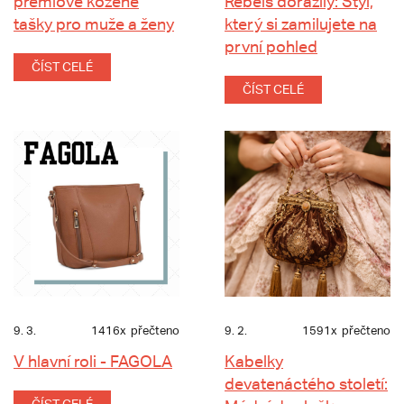
prémiové kožené
Rebels dorazily: Styl,
tašky pro muže a ženy
který si zamilujete na
první pohled
ČÍST CELÉ
ČÍST CELÉ
9. 3.
1416x
přečteno
9. 2.
1591x
přečteno
V hlavní roli - FAGOLA
Kabelky
devatenáctého století: