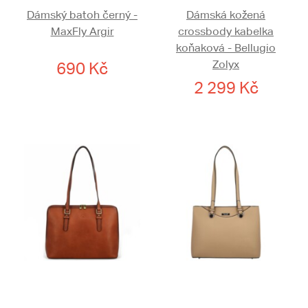
Dámský batoh černý -
Dámská kožená
MaxFly Argir
crossbody kabelka
koňaková - Bellugio
Zolyx
690 Kč
2 299 Kč