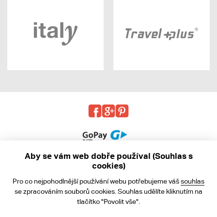
Aby se vám web dobře používal (Souhlas s
cookies)
© 2013 - 2026 kabea.cz
Pro co nejpohodlnější používání webu potřebujeme váš
souhlas
Obchodní podmínky
se zpracováním souborů cookies. Souhlas udělíte kliknutím na
tlačítko "Povolit vše".
Ochrana osobních údajů
Cookies