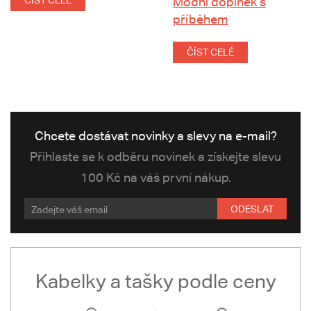
ČÍST CELÉ
Módní doplněk s
příběhem
ČÍST CELÉ
Chcete dostávat novinky a slevy na e-mail?
Přihlaste se k odběru novinek a získejte slevu
100 Kč na váš první nákup.
ODESLAT
Kabelky a tašky podle ceny