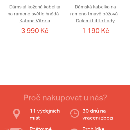
Dámská kožená kabelka
Dámská kabelka na
na rameno světle hnědá -
rameno tmavě béžová -
Katana Vitoria
Delami Little Lady
3 990 Kč
1 190 Kč
Proč nakupovat u nás?
11 výdejních
30 dnů na
míst
vrácení zboží
Poštovné
Prohlídka