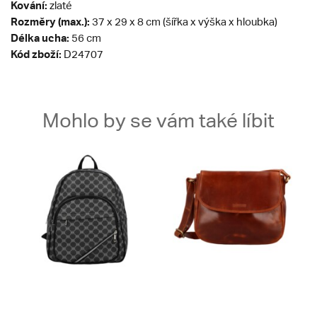
Kování:
zlaté
Rozměry (max.):
37 x 29 x 8 cm (šířka x výška x hloubka)
Délka ucha:
56 cm
Kód zboží:
D24707
Mohlo by se vám také líbit