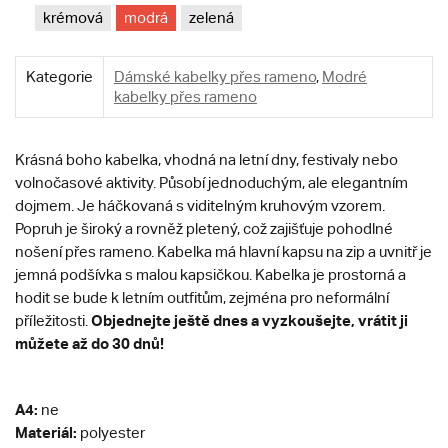
krémová
modrá
zelená
Kategorie
Dámské kabelky přes rameno
,
Modré
kabelky přes rameno
Krásná boho kabelka, vhodná na letní dny, festivaly nebo
volnočasové aktivity. Působí jednoduchým, ale elegantním
dojmem. Je háčkovaná s viditelným kruhovým vzorem.
Popruh je široký a rovněž pletený, což zajišťuje pohodlné
nošení přes rameno. Kabelka má hlavní kapsu na zip a uvnitř je
jemná podšívka s malou kapsičkou. Kabelka je prostorná a
hodit se bude k letním outfitům, zejména pro neformální
Objednejte ještě dnes a vyzkoušejte, vrátit ji
příležitosti.
můžete až do 30 dnů!
A4:
ne
Materiál:
polyester