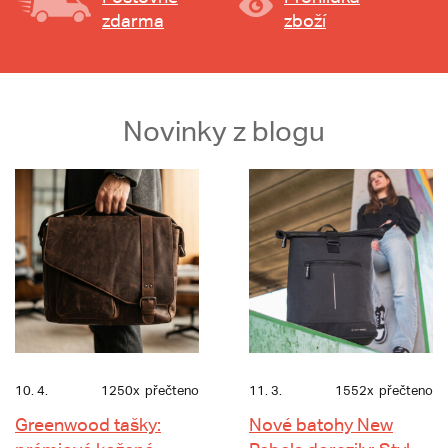
zdarma
zboží
Novinky z blogu
10. 4.
1250x
přečteno
11. 3.
1552x
přečteno
Greenwood tašky:
Nové batohy New