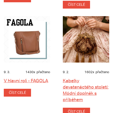
ČÍST CELÉ
9. 3.
1430x
přečteno
9. 2.
1602x
přečteno
V hlavní roli - FAGOLA
Kabelky
devatenáctého století:
ČÍST CELÉ
Módní doplněk s
příběhem
ČÍST CELÉ