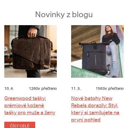
Novinky z blogu
10. 4.
1260x
přečteno
11. 3.
1563x
přečteno
Greenwood tašky:
Nové batohy New
prémiové kožené
Rebels dorazily: Styl,
tašky pro muže a ženy
který si zamilujete na
první pohled
ČÍST CELÉ