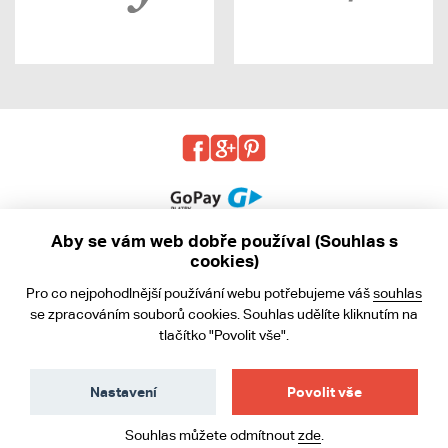
Aby se vám web dobře používal (Souhlas s
cookies)
© 2013 - 2026 kabea.cz
Pro co nejpohodlnější používání webu potřebujeme váš
souhlas
Obchodní podmínky
se zpracováním souborů cookies. Souhlas udělíte kliknutím na
tlačítko "Povolit vše".
Ochrana osobních údajů
Cookies
Nastavení
Povolit vše
Souhlas můžete odmítnout
zde
.