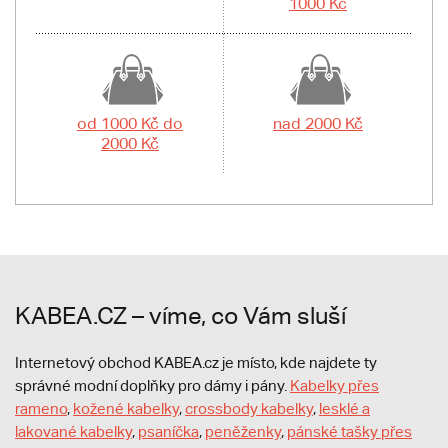
1000 Kč
od 1000 Kč do
nad 2000 Kč
2000 Kč
KABEA.CZ – víme, co Vám sluší
Internetový obchod KABEA.cz je místo, kde najdete ty
správné modní doplňky pro dámy i pány.
Kabelky přes
rameno
,
kožené kabelky
,
crossbody kabelky
,
lesklé a
lakované kabelky
,
psaníčka
,
peněženky
,
pánské tašky přes