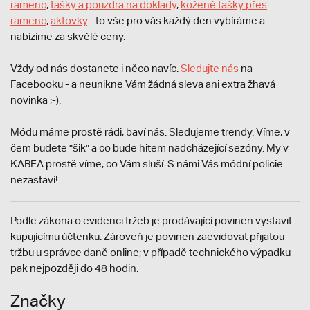
rameno
,
tašky a pouzdra na doklady
,
kožené tašky přes
rameno
,
aktovky
... to vše pro vás každý den vybíráme a
nabízíme za skvělé ceny.
Vždy od nás dostanete i něco navíc.
S
ledujte nás
na
Facebooku - a neunikne Vám žádná sleva ani extra žhavá
novinka ;-).
Módu máme prostě rádi, baví nás. Sledujeme trendy. Víme, v
čem budete "šik" a co bude hitem nadcházející sezóny. My v
KABEA prostě víme, co Vám sluší. S námi Vás módní policie
nezastaví!
Podle zákona o evidenci tržeb je prodávající povinen vystavit
kupujícímu účtenku. Zároveň je povinen zaevidovat přijatou
tržbu u správce daně online; v případě technického výpadku
pak nejpozději do 48 hodin.
Značky