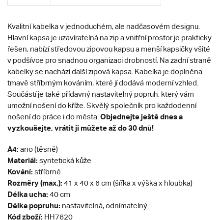
Kvalitní kabelka v jednoduchém, ale nadčasovém designu.
Hlavní kapsa je uzavíratelná na zip a vnitřní prostor je prakticky
řešen, nabízí středovou zipovou kapsu a menší kapsičky všité
v podšívce pro snadnou organizaci drobností. Na zadní straně
kabelky se nachází další zipová kapsa. Kabelka je doplněna
tmavě stříbrným kováním, které jí dodává moderní vzhled.
Součástí je také přídavný nastavitelný popruh, který vám
umožní nošení do kříže. Skvělý společník pro každodenní
Objednejte ještě dnes a
nošení do práce i do města.
vyzkoušejte, vrátit ji můžete až do 30 dnů!
A4:
ano (těsně)
Materiál:
syntetická kůže
Kování:
stříbrné
Rozměry (max.):
41 x 40 x 6 cm (šířka x výška x hloubka)
Délka ucha:
40 cm
Délka popruhu:
nastavitelná, odnímatelný
Kód zboží:
HH7620