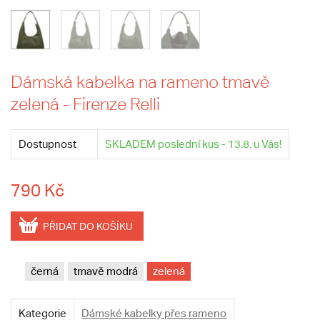
Dámská kabelka na rameno tmavě
zelená - Firenze Relli
Dostupnost
SKLADEM poslední kus - 13.8. u Vás!
790 Kč
PŘIDAT DO KOŠÍKU
černá
tmavě modrá
zelená
Kategorie
Dámské kabelky přes rameno