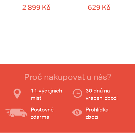
2 899 Kč
629 Kč
Proč nakupovat u nás?
11 výdejních
30 dnů na
míst
vrácení zboží
Poštovné
Prohlídka
zdarma
zboží