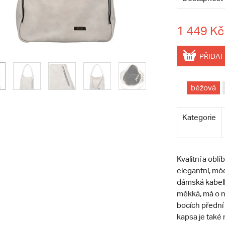
1 449 Kč
PŘIDAT
béžová
Kategorie
Kvalitní a ob
elegantní, mód
dámská kabelk
měkká, má o n
bocích přední 
kapsa je také 