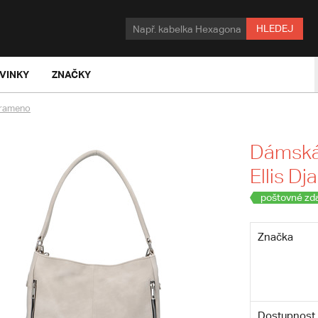
HLEDEJ
VINKY
ZNAČKY
 rameno
Dámská 
Ellis D
poštovné zd
Značka
Dostupnost