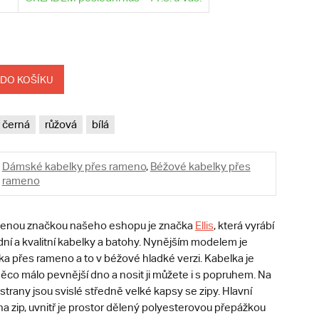
 DO KOŠÍKU
černá
růžová
bílá
Dámské kabelky přes rameno
,
Béžové kabelky přes
rameno
líbenou značkou našeho eshopu je značka
Ellis
, která vyrábí
ní a kvalitní kabelky a batohy. Nynějším modelem je
a přes rameno a to v béžové hladké verzi. Kabelka je
ěco málo pevnější dno a nosit ji můžete i s popruhem. Na
strany jsou svislé středně velké kapsy se zipy. Hlavní
na zip, uvnitř je prostor dělený polyesterovou přepážkou