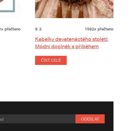
1x
přečteno
9. 2.
1582x
přečteno
Kabelky devatenáctého století:
Módní doplněk s příběhem
ČÍST CELÉ
ODESLAT