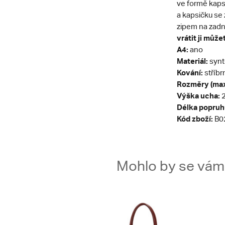
ve formě kaps
a kapsičku se
zipem na zadn
vrátit ji může
A4:
ano
Materiál:
synt
Kování:
stříbr
Rozměry (max
Výška ucha:
2
Délka popruh
Kód zboží:
B0
Mohlo by se vám t