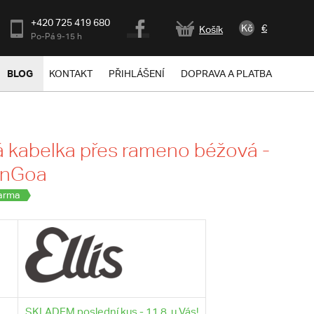
+420 725 419 680
Kč
€
Košík
Po-Pá 9-15 h
BLOG
KONTAKT
PŘIHLÁŠENÍ
DOPRAVA A PLATBA
kabelka přes rameno béžová -
janGoa
arma
SKLADEM poslední kus - 11.8. u Vás!