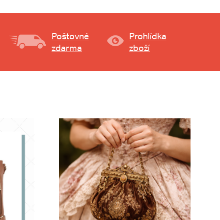
Poštovné
Prohlídka
zdarma
zboží