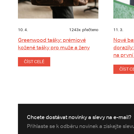
10. 4.
1243x
přečteno
11. 3.
Greenwood tašky: prémiové
Nové ba
kožené tašky pro muže a ženy
dorazily:
na první
ČÍST CELÉ
ČÍST C
Chcete dostávat novinky a slevy na e-mail?
Přihlaste se k odběru novinek a získejte sle