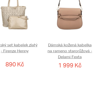
ký set kabelek zlatý
Dámská kožená kabelka
- Firenze Henny
na rameno starorůžová -
Delami Fexta
890 Kč
1 999 Kč