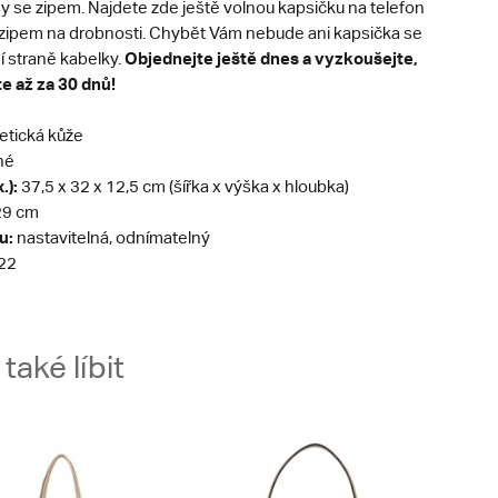
y se zipem. Najdete zde ještě volnou kapsičku na telefon
 zipem na drobnosti. Chybět Vám nebude ani kapsička se
Objednejte ještě dnes a vyzkoušejte,
í straně kabelky.
te až za 30 dnů!
etická kůže
né
.):
37,5 x 32 x 12,5 cm (šířka x výška x hloubka)
9 cm
u:
nastavitelná, odnímatelný
22
aké líbit