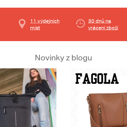
11 výdejních
30 dnů na
míst
vrácení zboží
Novinky z blogu