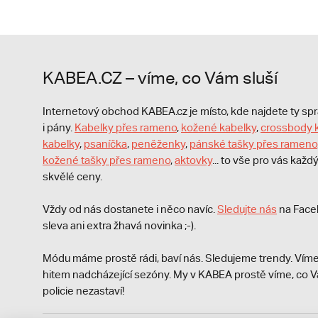
KABEA.CZ – víme, co Vám sluší
Internetový obchod KABEA.cz je místo, kde najdete ty s
i pány.
Kabelky přes rameno
,
kožené kabelky
,
crossbody 
kabelky
,
psaníčka
,
peněženky
,
pánské tašky přes rameno
kožené tašky přes rameno
,
aktovky
... to vše pro vás kaž
skvělé ceny.
Vždy od nás dostanete i něco navíc.
S
ledujte nás
na Face
sleva ani extra žhavá novinka ;-).
Módu máme prostě rádi, baví nás. Sledujeme trendy. Víme
hitem nadcházející sezóny. My v KABEA prostě víme, co V
policie nezastaví!