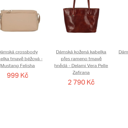
Dámská crossbody
Dámská kožená kabelka
Dáms
elka tmavě béžová -
přes rameno tmavě
Mustang Felisha
hnědá - Delami Vera Pelle
Zafirana
999 Kč
2 790 Kč