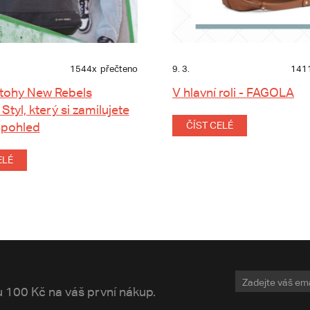
1544x
přečteno
9. 3.
141
tohy New Rebels
V hlavní roli - FAGOLA
 Styl, který si zamilujete
 pohled
ČÍST CELÉ
ELÉ
vu 100 Kč na váš první nákup.