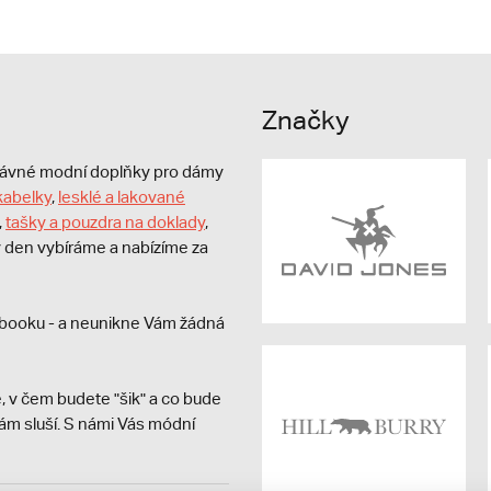
Značky
právné modní doplňky pro dámy
kabelky
,
lesklé a lakované
,
tašky a pouzdra na doklady
,
dý den vybíráme a nabízíme za
booku - a neunikne Vám žádná
, v čem budete "šik" a co bude
ám sluší. S námi Vás módní