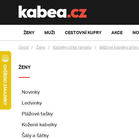
ŽENY
MUŽI
CESTOVNÍ KUFRY
AKCE
NO
Úvod
Ženy
Kabelky přes rameno
Béžové kabelky přes
ŽENY
Novinky
Ledvinky
Plážové tašky
Kožené kabelky
Šály a šátky