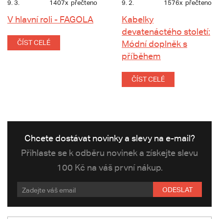
9. 3.
1407x
přečteno
9. 2.
1576x
přečteno
V hlavní roli - FAGOLA
Kabelky
devatenáctého století:
ČÍST CELÉ
Módní doplněk s
příběhem
ČÍST CELÉ
Chcete dostávat novinky a slevy na e-mail?
Přihlaste se k odběru novinek a získejte slevu
100 Kč na váš první nákup.
ODESLAT