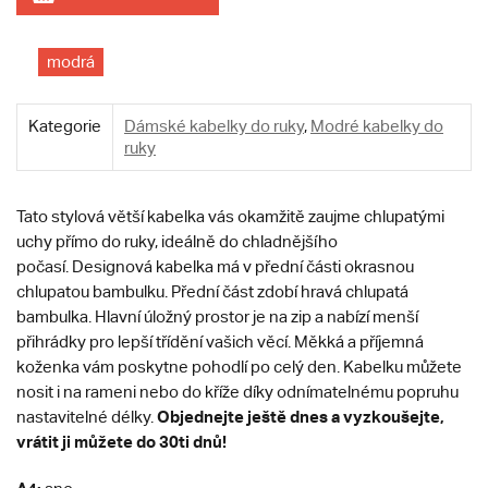
modrá
Kategorie
Dámské kabelky do ruky
,
Modré kabelky do
ruky
Tato stylová větší kabelka vás okamžitě zaujme chlupatými
uchy přímo do ruky, ideálně do chladnějšího
počasí.
Designová kabelka má v přední části okrasnou
chlupatou bambulku. Přední část zdobí hravá chlupatá
bambulka. Hlavní úložný prostor je na zip a nabízí menší
přihrádky pro lepší třídění vašich věcí. Měkká a příjemná
koženka vám poskytne pohodlí po celý den. Kabelku můžete
nosit i na rameni nebo do kříže díky odnímatelnému popruhu
Objednejte ještě dnes a vyzkoušejte,
nastavitelné délky.
vrátit ji můžete do 30ti dnů!