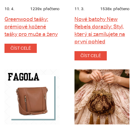
10. 4.
1239x
přečteno
11. 3.
1538x
přečteno
Greenwood tašky:
Nové batohy New
prémiové kožené
Rebels dorazily: Styl,
tašky pro muže a ženy
který si zamilujete na
první pohled
ČÍST CELÉ
ČÍST CELÉ