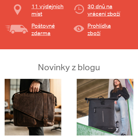
11 výdejních
30 dnů na
míst
vrácení zboží
Poštovné
Prohlídka
zdarma
zboží
Novinky z blogu