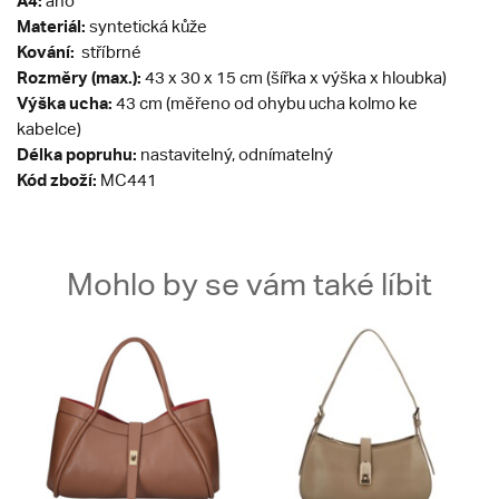
A4:
ano
Materiál:
syntetická kůže
Kování:
stříbrné
Rozměry (max.):
43 x 30 x 15 cm (šířka x výška x hloubka)
Výška ucha:
43 cm (měřeno od ohybu ucha kolmo ke
kabelce)
Délka popruhu:
nastavitelný, odnímatelný
Kód zboží:
MC441
Mohlo by se vám také líbit