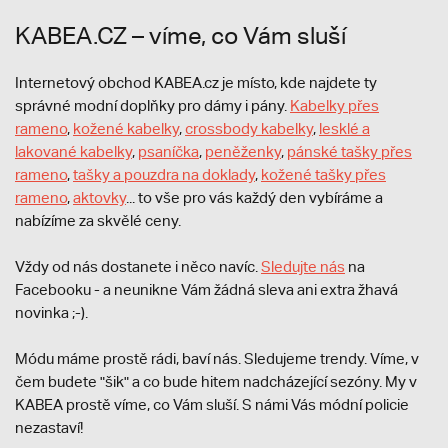
KABEA.CZ – víme, co Vám sluší
Internetový obchod KABEA.cz je místo, kde najdete ty
správné modní doplňky pro dámy i pány.
Kabelky přes
rameno
,
kožené kabelky
,
crossbody kabelky
,
lesklé a
lakované kabelky
,
psaníčka
,
peněženky
,
pánské tašky přes
rameno
,
tašky a pouzdra na doklady
,
kožené tašky přes
rameno
,
aktovky
... to vše pro vás každý den vybíráme a
nabízíme za skvělé ceny.
Vždy od nás dostanete i něco navíc.
S
ledujte nás
na
Facebooku - a neunikne Vám žádná sleva ani extra žhavá
novinka ;-).
Módu máme prostě rádi, baví nás. Sledujeme trendy. Víme, v
čem budete "šik" a co bude hitem nadcházející sezóny. My v
KABEA prostě víme, co Vám sluší. S námi Vás módní policie
nezastaví!