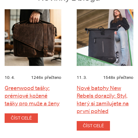
10. 4.
1246x
přečteno
11. 3.
1548x
přečteno
Greenwood tašky:
Nové batohy New
prémiové kožené
Rebels dorazily: Styl,
tašky pro muže a ženy
který si zamilujete na
první pohled
ČÍST CELÉ
ČÍST CELÉ