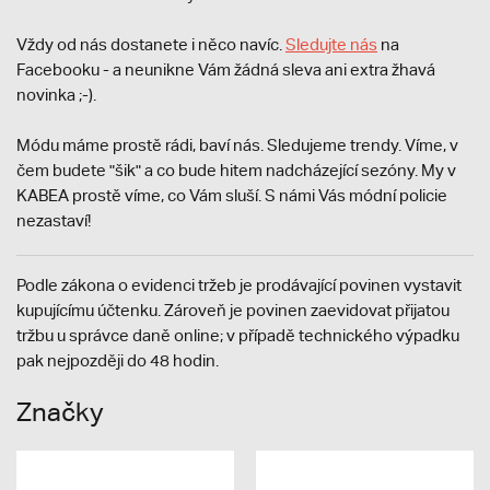
Vždy od nás dostanete i něco navíc.
S
ledujte nás
na
Facebooku - a neunikne Vám žádná sleva ani extra žhavá
novinka ;-).
Módu máme prostě rádi, baví nás. Sledujeme trendy. Víme, v
čem budete "šik" a co bude hitem nadcházející sezóny. My v
KABEA prostě víme, co Vám sluší. S námi Vás módní policie
nezastaví!
Podle zákona o evidenci tržeb je prodávající povinen vystavit
kupujícímu účtenku. Zároveň je povinen zaevidovat přijatou
tržbu u správce daně online; v případě technického výpadku
pak nejpozději do 48 hodin.
Značky