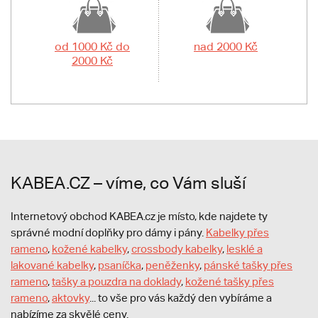
od 1000 Kč do
nad 2000 Kč
2000 Kč
KABEA.CZ – víme, co Vám sluší
Internetový obchod KABEA.cz je místo, kde najdete ty
správné modní doplňky pro dámy i pány.
Kabelky přes
rameno
,
kožené kabelky
,
crossbody kabelky
,
lesklé a
lakované kabelky
,
psaníčka
,
peněženky
,
pánské tašky přes
rameno
,
tašky a pouzdra na doklady
,
kožené tašky přes
rameno
,
aktovky
... to vše pro vás každý den vybíráme a
nabízíme za skvělé ceny.