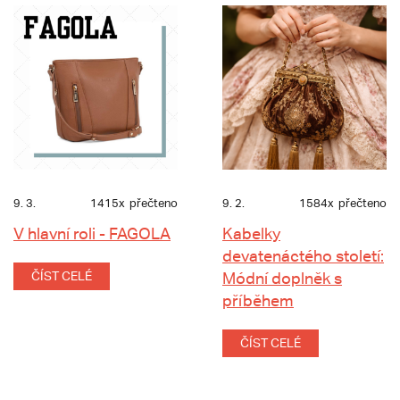
9. 3.
1415x
přečteno
9. 2.
1584x
přečteno
V hlavní roli - FAGOLA
Kabelky
devatenáctého století:
ČÍST CELÉ
Módní doplněk s
příběhem
ČÍST CELÉ