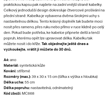
praktickou kapsu pak najdete na zadní vnější straně kabelky.
Celkový jednodušší design dokresluje čtvercové prošívání na
přední straně. Kabelka je vybavena dvěma širokými uchy s
nastavitelnou délkou. Tento krásný doplněk tak budete moci
nosit přes rameno, přes ruku nebo přímo v ruce klidně po celý
den. Pokud bude potřeba, ke kabelce připnete delší a tenčí
popruh, kterému opět lze upravovat délka. Kabelku tak
Tak objednejte ještě dnes a
můžete nosit i do kříže.
vyzkoušejte, vrátit ji můžete do 30 dnů.
A4:
ano
Materiál:
syntetická kůže
Kování:
stříbrné
Rozměry (max.):
39 x 30 x 15 cm (šířka x výška x hloubka)
Délka ucha:
55 cm
Délka popruhu:
nastavitelná, odnímatelný
Kód zboží:
MC668