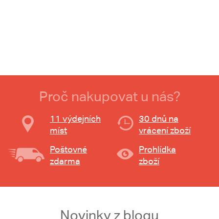
Proč nakupovat u nás?
11 výdejních
30 dnů na
míst
vrácení zboží
Poštovné
Prohlídka
zdarma
zboží
Novinky z blogu