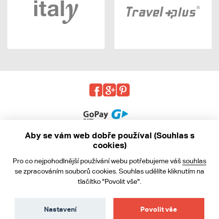
Aby se vám web dobře používal (Souhlas s
cookies)
© 2013 - 2026 kabea.cz
Pro co nejpohodlnější používání webu potřebujeme váš
souhlas
Obchodní podmínky
se zpracováním souborů cookies. Souhlas udělíte kliknutím na
tlačítko "Povolit vše".
Ochrana osobních údajů
Cookies
Nastavení
Povolit vše