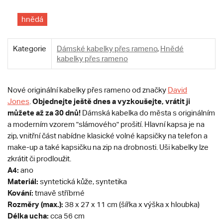
hnědá
Kategorie
Dámské kabelky přes rameno
,
Hnědé
kabelky přes rameno
Nové originální kabelky přes rameno od značky
David
Objednejte ještě dnes a vyzkoušejte, vrátit ji
Jones
.
můžete až za 30 dnů!
Dámská kabelka do města s originálním
a moderním vzorem "slámového" prošití. Hlavní kapsa je na
zip, vnitřní část nabídne klasické volné kapsičky na telefon a
make-up a také kapsičku na zip na drobnosti. Uši kabelky lze
zkrátit či prodloužit.
A4:
ano
Materiál:
syntetická kůže, syntetika
Kování:
tmavě stříbrné
Rozměry (max.):
38 x 27 x 11 cm (šířka x výška x hloubka)
Délka ucha:
cca 56 cm