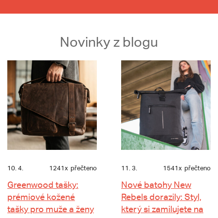
Novinky z blogu
10. 4.
1241x
přečteno
11. 3.
1541x
přečteno
Greenwood tašky:
Nové batohy New
prémiové kožené
Rebels dorazily: Styl,
tašky pro muže a ženy
který si zamilujete na