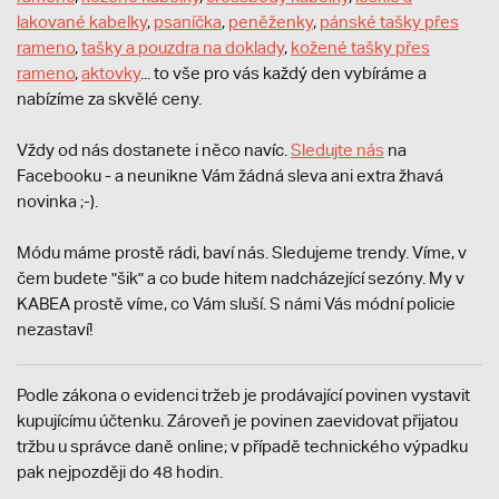
lakované kabelky
,
psaníčka
,
peněženky
,
pánské tašky přes
rameno
,
tašky a pouzdra na doklady
,
kožené tašky přes
rameno
,
aktovky
... to vše pro vás každý den vybíráme a
nabízíme za skvělé ceny.
Vždy od nás dostanete i něco navíc.
S
ledujte nás
na
Facebooku - a neunikne Vám žádná sleva ani extra žhavá
novinka ;-).
Módu máme prostě rádi, baví nás. Sledujeme trendy. Víme, v
čem budete "šik" a co bude hitem nadcházející sezóny. My v
KABEA prostě víme, co Vám sluší. S námi Vás módní policie
nezastaví!
Podle zákona o evidenci tržeb je prodávající povinen vystavit
kupujícímu účtenku. Zároveň je povinen zaevidovat přijatou
tržbu u správce daně online; v případě technického výpadku
pak nejpozději do 48 hodin.