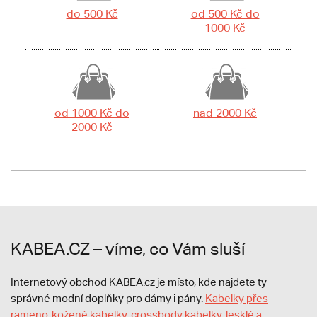
do 500 Kč
od 500 Kč do
1000 Kč
od 1000 Kč do
nad 2000 Kč
2000 Kč
KABEA.CZ – víme, co Vám sluší
Internetový obchod KABEA.cz je místo, kde najdete ty
správné modní doplňky pro dámy i pány.
Kabelky přes
rameno
,
kožené kabelky
,
crossbody kabelky
,
lesklé a