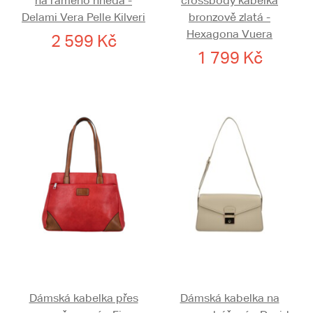
na rameno hnědá -
crossbody kabelka
Delami Vera Pelle Kilveri
bronzově zlatá -
Hexagona Vuera
2 599 Kč
1 799 Kč
Dámská kabelka přes
Dámská kabelka na