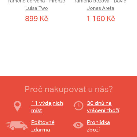
rameno červená - Firenze
rameno béžová - David
Luisa Two
Jones Areta
899 Kč
1 160 Kč
Proč nakupovat u nás?
11 výdejních
30 dnů na
míst
vrácení zboží
Poštovné
Prohlídka
zdarma
zboží