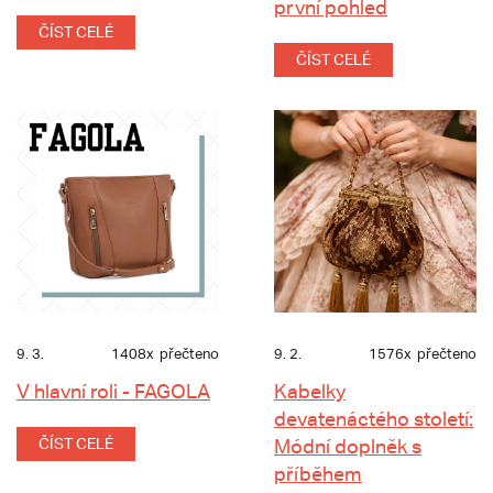
první pohled
ČÍST CELÉ
ČÍST CELÉ
9. 3.
1408x
přečteno
9. 2.
1576x
přečteno
V hlavní roli - FAGOLA
Kabelky
devatenáctého století:
ČÍST CELÉ
Módní doplněk s
příběhem