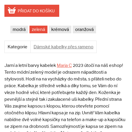
PŘIDAT DO KOŠÍKU
modrá
zelená
krémová
oranžová
Kategorie
Dámské kabelky přes rameno
Jarní a letní barvy kabelek
Maria C
2023 útočí na náš eshop!
Tento módní zelený model je odrazem nápaditosti a
stylovosti. Hodí na na vycházky do města, s přáteli nebo do
práce. Kabelka je středně velká a díky tomu, se Vám do ní
vleze hodně věcí, které potřebujete každý den. Koženka je
pevnější a stejně tak i zakulacené uši kabelky. Přední strana
Vás zaujme kapsou s klopou, kterou otevřete pomocí
otočného klipsu. Hlavní kapsa je na zip. Uvnitř Vám kabelka
nabídne dvě volné kapsičky na telefon a make-up a kapsičku
se zipem na drobnosti. Samozřejmostí je kapsa se zipem na