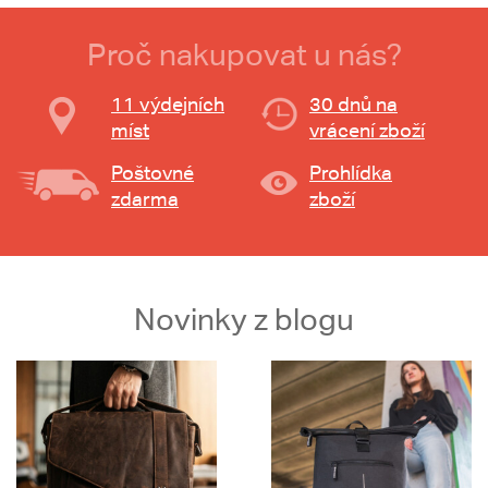
Proč nakupovat u nás?
11 výdejních
30 dnů na
míst
vrácení zboží
Poštovné
Prohlídka
zdarma
zboží
Novinky z blogu