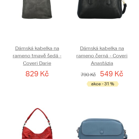
Dámská kabelka na
Dámská kabelka na
rameno tmavě šedá -
rameno černá - Coveri
Coveri Darie
Anastázia
829 Kč
549 Kč
790 Kč
akce - 31 %