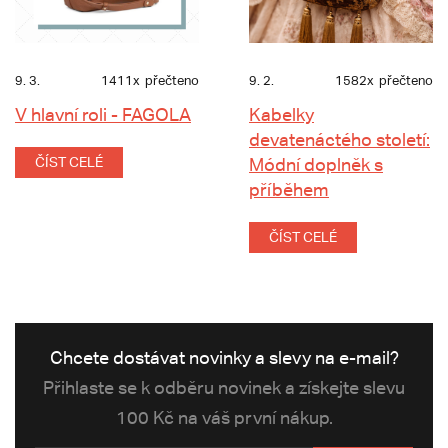
9. 3.
1411x
přečteno
9. 2.
1582x
přečteno
V hlavní roli - FAGOLA
Kabelky
devatenáctého století:
ČÍST CELÉ
Módní doplněk s
příběhem
ČÍST CELÉ
Chcete dostávat novinky a slevy na e-mail?
Přihlaste se k odběru novinek a získejte slevu
100 Kč na váš první nákup.