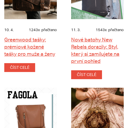
10. 4.
1243x
přečteno
11. 3.
1543x
přečteno
Greenwood tašky:
Nové batohy New
prémiové kožené
Rebels dorazily: Styl,
tašky pro muže a ženy
který si zamilujete na
první pohled
ČÍST CELÉ
ČÍST CELÉ