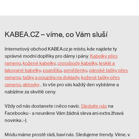
KABEA.CZ – víme, co Vám sluší
Internetový obchod KABEA.cz je místo, kde najdete ty
správné modní doplňky pro dámy i pány.
Kabelky přes
rameno
,
kožené kabelky
,
crossbody kabelky
,
lesklé a
lakované kabelky
,
psaníčka
,
peněženky
,
pánské tašky přes
rameno
,
tašky a pouzdra na doklady
,
kožené tašky přes
rameno
,
aktovky
... to vše pro vás každý den vybíráme a
nabízíme za skvělé ceny.
Vždy od nás dostanete i něco navíc.
S
ledujte nás
na
Facebooku - a neunikne Vám žádná sleva ani extra žhavá
novinka ;-).
Módu máme prostě rádi, baví nás. Sledujeme trendy. Víme, v