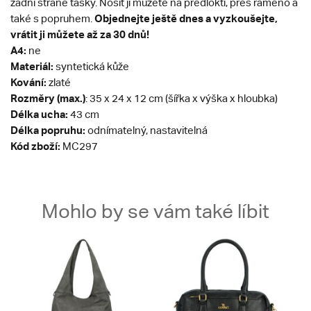
zadní straně tašky. Nosit ji můžete na předloktí, přes rameno a
Objednejte ještě dnes a vyzkoušejte,
také s popruhem.
vrátit ji můžete až za 30 dnů!
A4:
ne
Materiál:
syntetická kůže
Kování:
zlaté
Rozměry (max.)
: 35 x 24 x 12 cm (šířka x výška x hloubka)
Délka ucha:
43 cm
Délka popruhu:
odnímatelný, nastavitelná
Kód zboží:
MC297
Mohlo by se vám také líbit