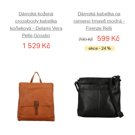
Dámská kožená
Dámská kabelka na
crossbody kabelka
rameno tmavě modrá -
koňaková - Delami Vera
Firenze Relli
Pelle Gosslin
599 Kč
790 Kč
1 529 Kč
akce - 24 %