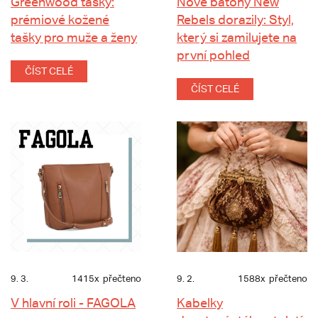
Greenwood tašky:
Nové batohy New
prémiové kožené
Rebels dorazily: Styl,
tašky pro muže a ženy
který si zamilujete na
první pohled
ČÍST CELÉ
ČÍST CELÉ
9. 3.
1415x
přečteno
9. 2.
1588x
přečteno
V hlavní roli - FAGOLA
Kabelky