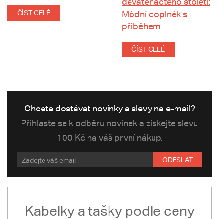
devatenáctého století:
ČÍST CELÉ
Módní doplněk s
příběhem
ČÍST CELÉ
Chcete dostávat novinky a slevy na e-mail?
Přihlaste se k odběru novinek a získejte slevu
100 Kč na váš první nákup.
ODESLAT
Kabelky a tašky podle ceny