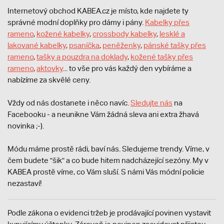
Internetový obchod KABEA.cz je místo, kde najdete ty
správné modní doplňky pro dámy i pány.
Kabelky přes
rameno
,
kožené kabelky
,
crossbody kabelky
,
lesklé a
lakované kabelky
,
psaníčka
,
peněženky
,
pánské tašky přes
rameno
,
tašky a pouzdra na doklady
,
kožené tašky přes
rameno
,
aktovky
... to vše pro vás každý den vybíráme a
nabízíme za skvělé ceny.
Vždy od nás dostanete i něco navíc.
S
ledujte nás
na
Facebooku - a neunikne Vám žádná sleva ani extra žhavá
novinka ;-).
Módu máme prostě rádi, baví nás. Sledujeme trendy. Víme, v
čem budete "šik" a co bude hitem nadcházející sezóny. My v
KABEA prostě víme, co Vám sluší. S námi Vás módní policie
nezastaví!
Podle zákona o evidenci tržeb je prodávající povinen vystavit