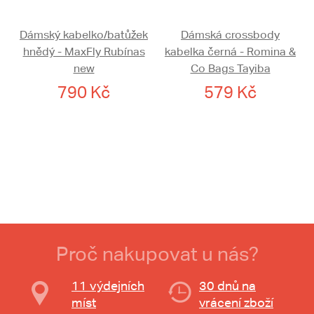
Dámský kabelko/batůžek
Dámská crossbody
hnědý - MaxFly Rubínas
kabelka černá - Romina &
new
Co Bags Tayiba
790 Kč
579 Kč
Proč nakupovat u nás?
11 výdejních
30 dnů na
míst
vrácení zboží