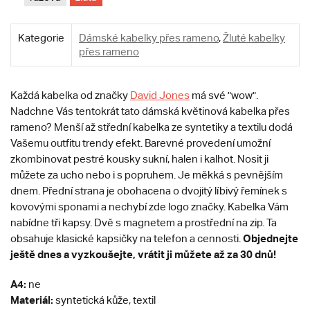
Kategorie
Dámské kabelky přes rameno
,
Žluté kabelky
přes rameno
Každá kabelka od značky
David Jones
má své "wow".
Nadchne Vás tentokrát tato dámská květinová kabelka přes
rameno?
Menší až střední kabelka ze syntetiky a textilu dodá
Vašemu outfitu trendy efekt. Barevné provedení umožní
zkombinovat pestré kousky sukní, halen i kalhot. Nosit ji
můžete za ucho nebo i s popruhem. Je měkká s pevnějším
dnem. Přední strana je obohacena o dvojitý líbivý řemínek s
kovovými sponami a nechybí zde logo značky. Kabelka Vám
nabídne tři kapsy. Dvě s magnetem a prostřední na zip. Ta
Objednejte
obsahuje klasické kapsičky na telefon a cennosti.
ještě dnes a vyzkoušejte, vrátit ji můžete až za 30 dnů!
A4:
ne
Materiál:
syntetická kůže, textil