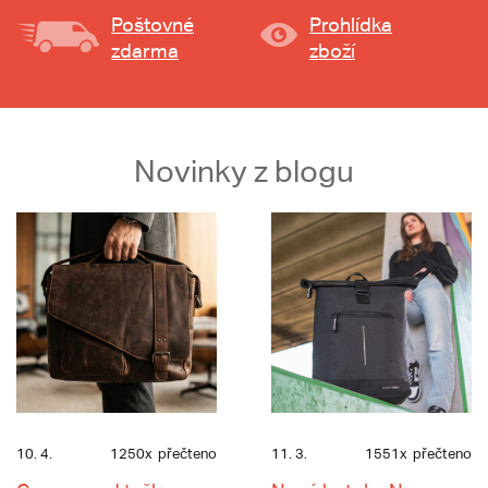
Poštovné
Prohlídka
zdarma
zboží
Novinky z blogu
10. 4.
1250x
přečteno
11. 3.
1551x
přečteno