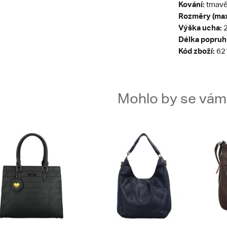
Kování:
tmavě 
Rozměry (max
Výška ucha:
2
Délka popruh
Kód zboží:
62
Mohlo by se vám t