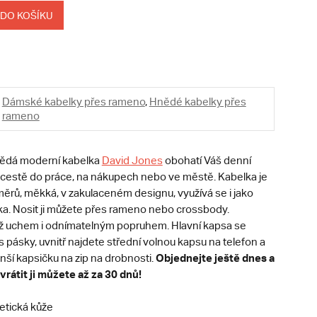
 DO KOŠÍKU
Dámské kabelky přes rameno
,
Hnědé kabelky přes
rameno
nědá moderní kabelka
David Jones
obohatí Váš denní
po cestě do práce, na nákupech nebo ve městě. Kabelka je
měrů, měkká, v zakulaceném designu, využívá se i jako
ka. Nosit ji můžete přes rameno nebo crossbody.
iž uchem i odnímatelným popruhem. Hlavní kapsa se
s pásky, uvnitř najdete střední volnou kapsu na telefon a
Objednejte ještě dnes a
ší kapsičku na zip na drobnosti.
vrátit ji můžete až za 30 dnů!
etická kůže