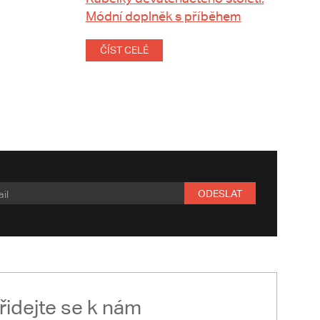
Módní doplněk s příběhem
ČÍST CELÉ
ODESLAT
řidejte se k nám