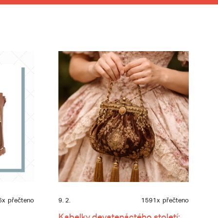
6x
přečteno
9. 2.
1591x
přečteno
Kabelky devatenáctého století: