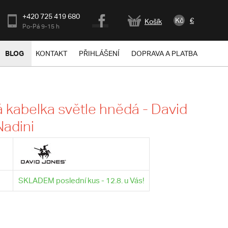
+420 725 419 680
Kč
€
Košík
Po-Pá 9-15 h
BLOG
KONTAKT
PŘIHLÁŠENÍ
DOPRAVA A PLATBA
kabelka světle hnědá - David
adini
SKLADEM poslední kus - 12.8. u Vás!