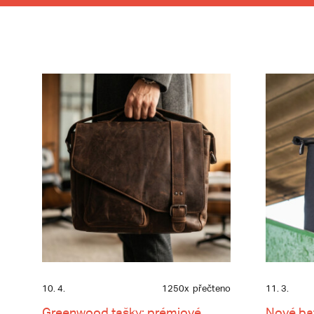
10. 4.
1250x
přečteno
11. 3.
Greenwood tašky: prémiové
Nové ba