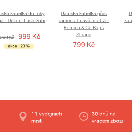
ská kabelka do ruky
Dámská kabelka přes
D
ná - Delami Lush Gabi
rameno tmavě modrá -
kab
Romina & Co Bags
Sloane
999 Kč
 290 Kč
799 Kč
akce - 23 %
11 výdejních
30 dnů na
míst
vrácení zboží