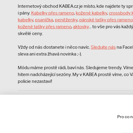
Internetový obchod KABEA.cz je místo, kde najdete ty s
i pány.
Kabelky přes rameno
,
kožené kabelky
,
crossbody 
kabelky
,
psaníčka
,
peněženky
,
pánské tašky přes rameno
kožené tašky přes rameno
,
aktovky
... to vše pro vás kaž
skvělé ceny.
Vždy od nás dostanete i něco navíc.
S
ledujte nás
na Face
sleva ani extra žhavá novinka ;-).
Módu máme prostě rádi, baví nás. Sledujeme trendy. Víme
hitem nadcházející sezóny. My v KABEA prostě víme, co V
policie nezastaví!
Podle zákona o evidenci tržeb je prodávající povinen vyst
Zároveň je povinen zaevidovat přijatou tržbu u správce da
technického výpadku pak nejpozději do 48 hodin.
Pro co 