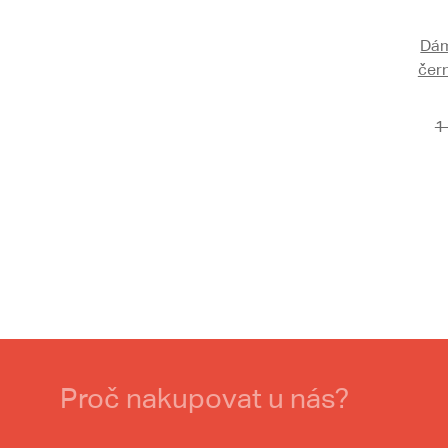
Dám
čer
1
Proč nakupovat u nás?