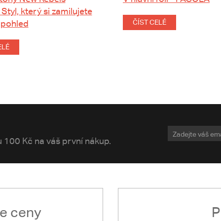
 Styl, který si zamilujete
 pohled
ČÍST CELÉ
ELÉ
vu 100 Kč na váš první nákup.
le ceny
P