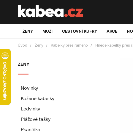
ŽENY
MUŽI
CESTOVNÍ KUFRY
AKCE
NO
Úvod
Ženy
Kabelky přes rameno
Hnědé kabelky přes 
ŽENY
Novinky
Kožené kabelky
Ledvinky
Plážové tašky
Psaníčka