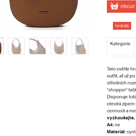
PŘIDAT
hnědá
Kategorie
Tato světle h
outfit, ať už 
středních roz
"shopper" taš
Disponuje tot
otevírá zipem 
cennosti a men
vyzkoušejte, 
A4:
ne
Materiál:
synt