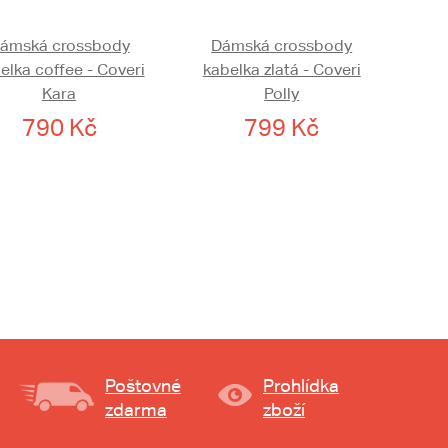
ámská crossbody
Dámská crossbody
elka coffee - Coveri
kabelka zlatá - Coveri
Kara
Polly
790 Kč
799 Kč
Poštovné
Prohlídka
zdarma
zboží