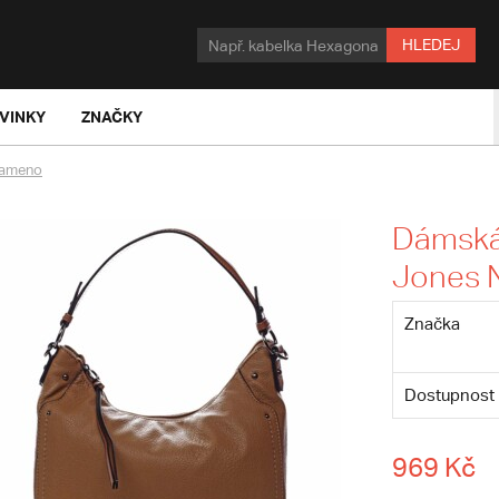
HLEDEJ
VINKY
ZNAČKY
rameno
Dámská 
Jones N
Značka
Dostupnost
969 Kč