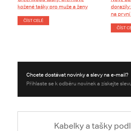
kožené tašky pro muže a ženy
dorazily:
na první
ČÍST CELÉ
ČÍST C
Chcete dostávat novinky a slevy na e-mail?
Přihlaste se k odběru novinek a získejte sle
Kabelky a tašky pod