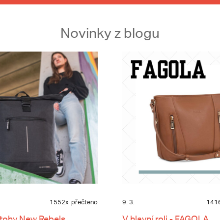
Novinky z blogu
1552x
přečteno
9. 3.
141
tohy New Rebels
V hlavní roli - FAGOLA