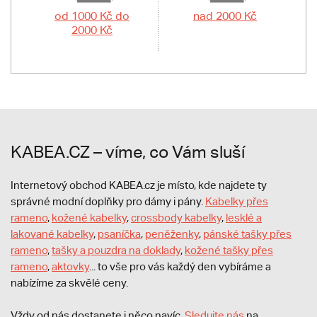
od 1000 Kč do
nad 2000 Kč
2000 Kč
KABEA.CZ – víme, co Vám sluší
Internetový obchod KABEA.cz je místo, kde najdete ty
správné modní doplňky pro dámy i pány.
Kabelky přes
rameno
,
kožené kabelky
,
crossbody kabelky
,
lesklé a
lakované kabelky
,
psaníčka
,
peněženky
,
pánské tašky přes
rameno
,
tašky a pouzdra na doklady
,
kožené tašky přes
rameno
,
aktovky
... to vše pro vás každý den vybíráme a
nabízíme za skvělé ceny.
Vždy od nás dostanete i něco navíc.
S
ledujte nás
na