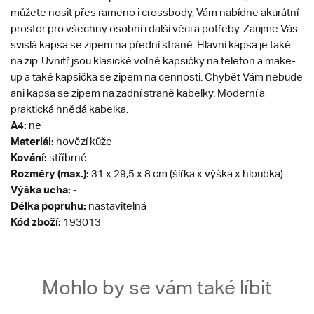
můžete nosit přes rameno i crossbody, Vám nabídne akurátní
prostor pro všechny osobní i další věci a potřeby. Zaujme Vás
svislá kapsa se zipem na přední straně. Hlavní kapsa je také
na zip. Uvnitř jsou klasické volné kapsičky na telefon a make-
up a také kapsička se zipem na cennosti. Chybět Vám nebude
ani kapsa se zipem na zadní straně kabelky. Moderní a
praktická hnědá kabelka.
A4:
ne
Materiál:
hovězí kůže
Kování:
stříbrné
Rozměry (max.):
31 x 29,5 x 8 cm (šířka x výška x hloubka)
Výška ucha:
-
Délka popruhu:
nastavitelná
Kód zboží:
193013
Mohlo by se vám také líbit