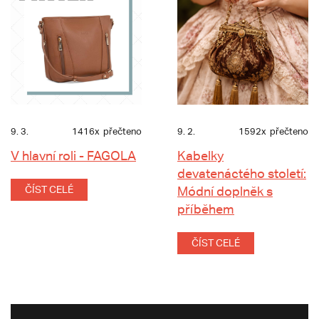
9. 3.
1416x
přečteno
9. 2.
1592x
přečteno
V hlavní roli - FAGOLA
Kabelky
devatenáctého století:
ČÍST CELÉ
Módní doplněk s
příběhem
ČÍST CELÉ