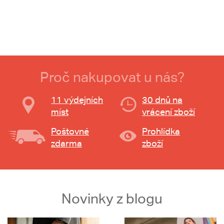
Proč nakupovat u nás?
11 výdejních
30 dnů na
míst
vrácení zboží
Poštovné
Prohlídka
zdarma
zboží
Novinky z blogu