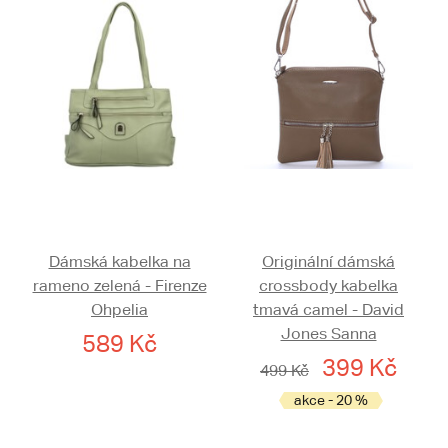
Dámská kabelka na
Originální dámská
rameno zelená - Firenze
crossbody kabelka
Ohpelia
tmavá camel - David
Jones Sanna
589 Kč
399 Kč
499 Kč
akce - 20 %