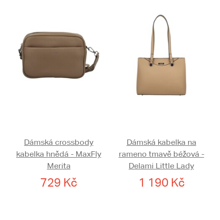
Dámská crossbody
Dámská kabelka na
kabelka hnědá - MaxFly
rameno tmavě béžová -
Merita
Delami Little Lady
729 Kč
1 190 Kč