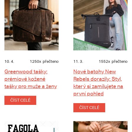
10. 4.
1250x
přečteno
11. 3.
1552x
přečteno
Greenwood tašky:
Nové batohy New
prémiové kožené
Rebels dorazily: Styl,
tašky pro muže a ženy
který si zamilujete na
první pohled
ČÍST CELÉ
ČÍST CELÉ