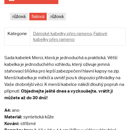
růžová
fialová
růžová
Kategorie
Dámské kabelky přes rameno
,
Fialové
kabelky přes rameno
Sada kabelek Merci, která je jednoduchá a praktická. Větší
kabelka je jednoduchého vzhledu, který oživuje jemná
stahovací šňůrka pro lepší zabezpečení hlavní kapsy na zip.
Menší kabelka je měkčí a uvnitř jsou k dispozici přihrádky na
Vaše drobnější věci. K menší kabelce náleží dlouhý popruh na
Objednejte ještě dnes a vyzkoušejte, vrátit ji
připnutí.
můžete až do 30 dnů!
A4:
ano
Materiál:
syntetická kůže
Kování:
stříbrné