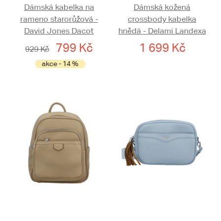
Dámská kabelka na
Dámská kožená
rameno starorůžová -
crossbody kabelka
David Jones Dacot
hnědá - Delami Landexa
799 Kč
1 699 Kč
929 Kč
akce - 14 %