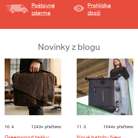
Poštovné
Prohlídka
zdarma
zboží
Novinky z blogu
10. 4.
1243x
přečteno
11. 3.
1544x
přečteno
Greenwood tašky:
Nové batohy New