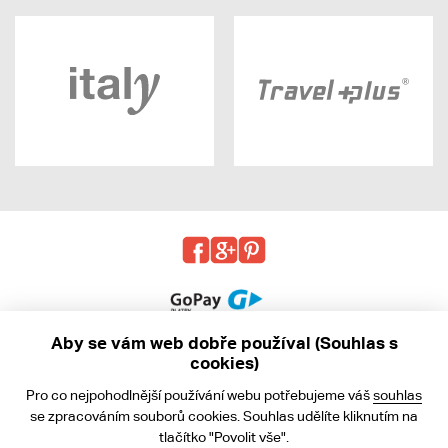
Aby se vám web dobře používal (Souhlas s
cookies)
© 2013 - 2026 kabea.cz
Pro co nejpohodlnější používání webu potřebujeme váš
souhlas
Obchodní podmínky
se zpracováním souborů cookies. Souhlas udělíte kliknutím na
tlačítko "Povolit vše".
Ochrana osobních údajů