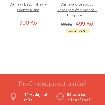
Dámský batoh khaki -
Dámská crossbody
Firenze Kisha
kabelky světle modrá -
Firenze Milia
790 Kč
499 Kč
699 Kč
akce - 29 %
Proč nakupovat u nás?
11 výdejních
30 dnů na
míst
vrácení zboží