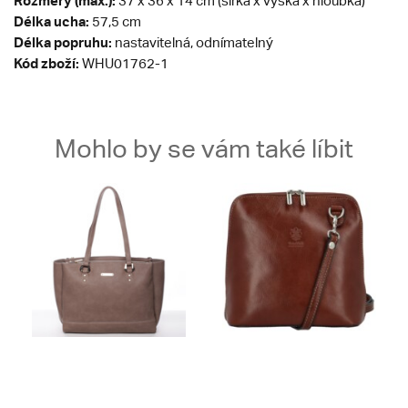
Rozměry (max.):
37 x 36 x 14 cm (šířka x výška x hloubka)
Délka ucha:
57,5 cm
Délka popruhu:
nastavitelná, odnímatelný
Kód zboží:
WHU01762-1
Mohlo by se vám také líbit