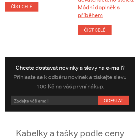
ČÍST CELÉ
Módní doplněk s
příběhem
ČÍST CELÉ
Chcete dostávat novinky a slevy na e-mail?
Přihlaste se k odběru novinek a získejte slevu
100 Kč na váš první nákup.
ODESLAT
Kabelky a tašky podle ceny