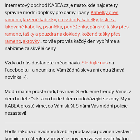
Internetový obchod KABEA.cz je místo, kde najdete ty
správné modní doplňky pro dámy i pány.
Kabelky přes
rameno
,
kožené kabelky
,
crossbody kabelky
,
lesklé a
lakované kabelky
,
psaníčka
,
peněženky
,
pánské tašky přes
rameno
,
tašky a pouzdra na doklady
,
kožené tašky přes
rameno
,
aktovky
... to vše pro vás každý den vybíráme a
nabízíme za skvělé ceny.
Vždy od nás dostanete i něco navíc.
S
ledujte nás
na
Facebooku - a neunikne Vám žádná sleva ani extra žhavá
novinka ;-).
Módu máme prostě rádi, baví nás. Sledujeme trendy. Víme, v
čem budete "šik" a co bude hitem nadcházející sezóny. My v
KABEA prostě víme, co Vám sluší. S námi Vás módní policie
nezastaví!
Podle zákona o evidenci tržeb je prodávající povinen vystavit
kupujícímu účtenku. Zároveň je povinen zaevidovat přijatou