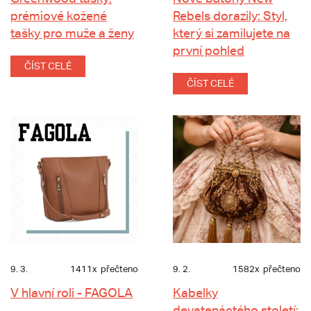
prémiové kožené
Rebels dorazily: Styl,
tašky pro muže a ženy
který si zamilujete na
první pohled
ČÍST CELÉ
ČÍST CELÉ
9. 3.
1411x
přečteno
9. 2.
1582x
přečteno
V hlavní roli - FAGOLA
Kabelky
devatenáctého století: