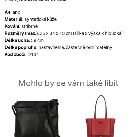
A4:
ano
Materiál:
syntetická kůže
Kování:
stříbrné
Rozměry (max.):
35 x 34 x 13 cm (šířka x výška x hloubka)
Délka ucha:
59 cm
Délka popruhu:
nastavitelná, částečně odnímatelný
Kód zboží:
D131
Mohlo by se vám také líbit