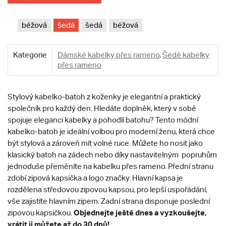
béžová
šedá
šedá
béžová
Kategorie
Dámské kabelky přes rameno
,
Šedé kabelky
přes rameno
Stylový kabelko-batoh z koženky je elegantní a praktický
společník pro každý den. Hledáte doplněk, který v sobě
spojuje eleganci kabelky a pohodlí batohu? Tento módní
kabelko-batoh je ideální volbou pro moderní ženu, která chce
být stylová a zároveň mít volné ruce. Můžete ho nosit jako
klasický batoh na zádech nebo díky nastavitelným popruhům
jednoduše přeměníte na kabelku přes rameno. Přední stranu
zdobí zipová kapsička a logo značky. Hlavní kapsa je
rozdělena středovou zipovou kapsou, pro lepší uspořádání,
vše zajistíte hlavním zipem. Zadní strana disponuje poslední
Objednejte ještě dnes a vyzkoušejte,
zipovou kapsičkou.
vrátit ji můžete až do 30 dnů!