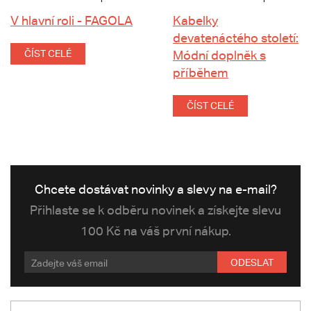
V hlavní roli - FAGOLA
Kabelky
devatenáctého století:
ČÍST CELÉ
Módní doplněk s
příběhem
ČÍST CELÉ
Chcete dostávat novinky a slevy na e-mail?
Přihlaste se k odběru novinek a získejte slevu
100 Kč na váš první nákup.
ODESLAT