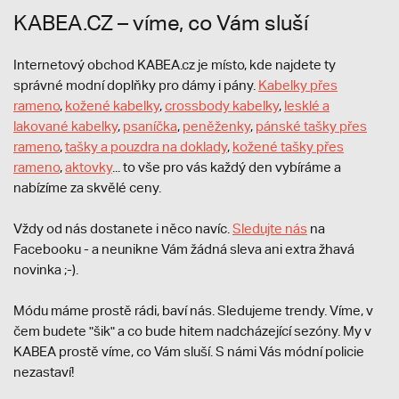
KABEA.CZ – víme, co Vám sluší
Internetový obchod KABEA.cz je místo, kde najdete ty
správné modní doplňky pro dámy i pány.
Kabelky přes
rameno
,
kožené kabelky
,
crossbody kabelky
,
lesklé a
lakované kabelky
,
psaníčka
,
peněženky
,
pánské tašky přes
rameno
,
tašky a pouzdra na doklady
,
kožené tašky přes
rameno
,
aktovky
... to vše pro vás každý den vybíráme a
nabízíme za skvělé ceny.
Vždy od nás dostanete i něco navíc.
S
ledujte nás
na
Facebooku - a neunikne Vám žádná sleva ani extra žhavá
novinka ;-).
Módu máme prostě rádi, baví nás. Sledujeme trendy. Víme, v
čem budete "šik" a co bude hitem nadcházející sezóny. My v
KABEA prostě víme, co Vám sluší. S námi Vás módní policie
nezastaví!