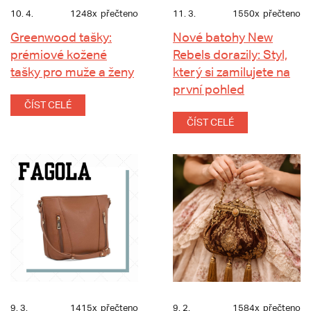
10. 4.
1248x
přečteno
11. 3.
1550x
přečteno
Greenwood tašky:
Nové batohy New
prémiové kožené
Rebels dorazily: Styl,
tašky pro muže a ženy
který si zamilujete na
první pohled
ČÍST CELÉ
ČÍST CELÉ
9. 3.
1415x
přečteno
9. 2.
1584x
přečteno