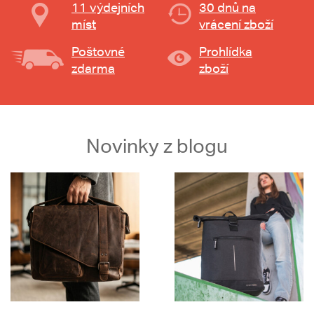
11 výdejních
30 dnů na
míst
vrácení zboží
Poštovné
Prohlídka
zdarma
zboží
Novinky z blogu