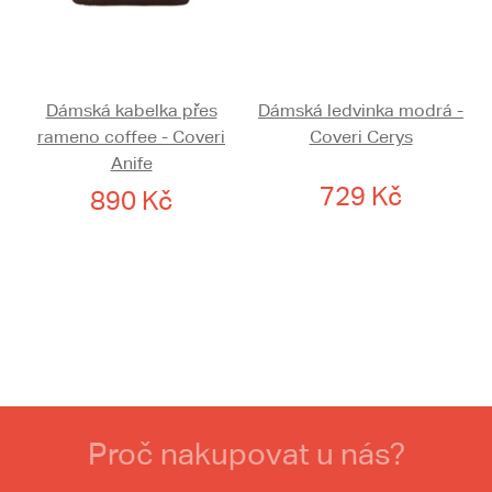
Dámská kabelka přes
Dámská ledvinka modrá -
rameno coffee - Coveri
Coveri Cerys
Anife
729 Kč
890 Kč
Proč nakupovat u nás?