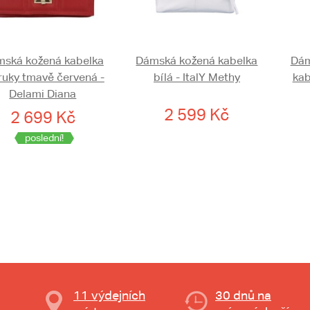
ská kožená kabelka
Dámská kožená kabelka
Dám
ruky tmavě červená -
bílá - ItalY Methy
kab
Delami Diana
2 599 Kč
2 699 Kč
poslední!
11 výdejních
30 dnů na