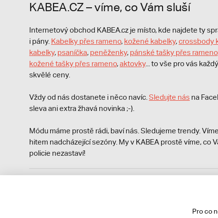
KABEA.CZ – víme, co Vám sluší
Internetový obchod KABEA.cz je místo, kde najdete ty s
i pány.
Kabelky přes rameno
,
kožené kabelky
,
crossbody 
kabelky
,
psaníčka
,
peněženky
,
pánské tašky přes rameno
kožené tašky přes rameno
,
aktovky
... to vše pro vás kaž
skvělé ceny.
Vždy od nás dostanete i něco navíc.
S
ledujte nás
na Face
sleva ani extra žhavá novinka ;-).
Módu máme prostě rádi, baví nás. Sledujeme trendy. Víme
hitem nadcházející sezóny. My v KABEA prostě víme, co V
policie nezastaví!
Podle zákona o evidenci tržeb je prodávající povinen vyst
Zároveň je povinen zaevidovat přijatou tržbu u správce da
technického výpadku pak nejpozději do 48 hodin.
Pro co 