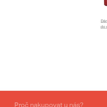
Dám
do 
Proč nakupovat u nás?