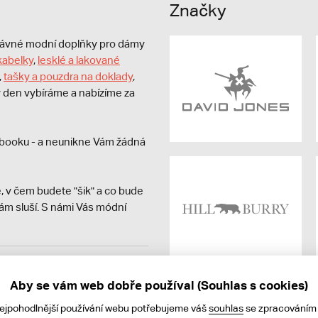
Značky
právné modní doplňky pro dámy
kabelky
,
lesklé a lakované
,
tašky a pouzdra na doklady
,
dý den vybíráme a nabízíme za
booku - a neunikne Vám žádná
, v čem budete "šik" a co bude
ám sluší. S námi Vás módní
avit kupujícímu účtenku.
ně online; v případě
Aby se vám web dobře používal (Souhlas s cookies)
nejpohodlnější používání webu potřebujeme váš
souhlas
se zpracováním