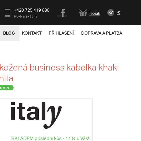
+420 725 419 680
Kč
€
Košík
Po-Pá 9-15 h
BLOG
KONTAKT
PŘIHLÁŠENÍ
DOPRAVA A PLATBA
ožená business kabelka khaki
nita
arma
SKLADEM poslední kus - 11.8. u Vás!