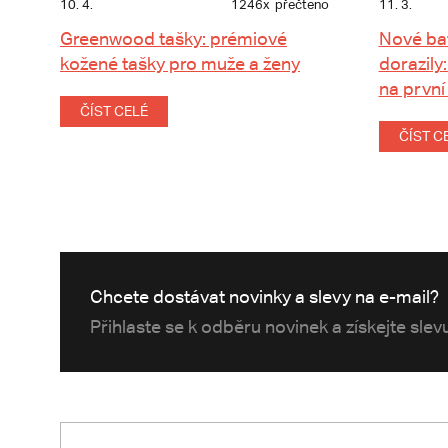
10. 4.
1246x
přečteno
11. 3.
Greenwood tašky: prémiové
Nové ba
kožené tašky pro muže a ženy
dorazily:
na první
ČÍST CELÉ
ČÍST C
Chcete dostávat novinky a slevy na e-mail?
Přihlaste se k odběru novinek a získejte sle