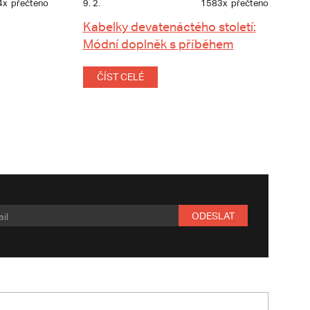
4x
přečteno
9. 2.
1583x
přečteno
Kabelky devatenáctého století:
Módní doplněk s příběhem
ČÍST CELÉ
ODESLAT