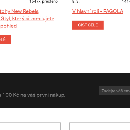
1547x
přečteno
9. 3.
141
tohy New Rebels
V hlavní roli - FAGOLA
 Styl, který si zamilujete
 pohled
ČÍST CELÉ
ELÉ
vu 100 Kč na váš první nákup.