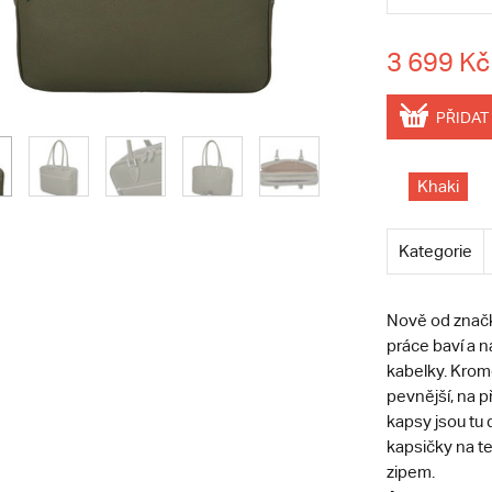
3 699 Kč
PŘIDAT
Khaki
Kategorie
Nově od znač
práce baví a 
kabelky. Kromě
pevnější, na p
kapsy jsou tu 
kapsičky na te
zipem.