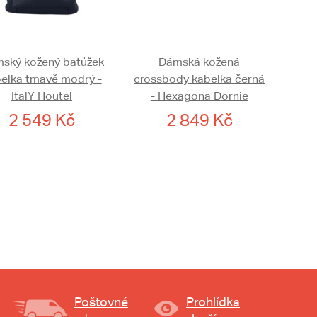
ský kožený batůžek
Dámská kožená
elka tmavě modrý -
crossbody kabelka černá
ItalY Houtel
- Hexagona Dornie
2 549 Kč
2 849 Kč
Poštovné
Prohlídka