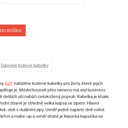
 DO KOŠÍKU
Dámské kožené kabelky
ky
ItalY
nabízíme kožené kabelky pro ženy, které jejich
naplňuje je. Módní kousek přes rameno má styl business
 delších uší nabízí i celokožený popruh. Kabelka je khaki,
řední straně je středně velká kapsa se zipem. Hlavní
dvě, obě s duálními zipy. Uvnitř jedné najdete dvě volné
lefon a make-up a uvnitř druhé je klasická kapsička se