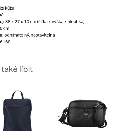
zí kůže
né
.)
: 38 x 27 x 10 cm (šířka x výška x hloubka)
6 cm
u:
odnímatelný, nastavitelná
6169
aké líbit