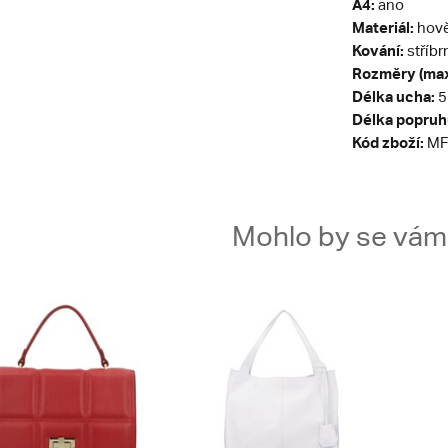
A4:
ano
Materiál:
hově
Kování:
stříbr
Rozměry (max
Délka ucha:
5
Délka popruh
Kód zboží:
MF
Mohlo by se vám t