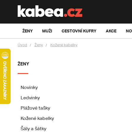
ŽENY
MUŽI
CESTOVNÍ KUFRY
AKCE
NO
Úvod
Ženy
Kožené kabelky
ŽENY
Novinky
Ledvinky
Plážové tašky
Kožené kabelky
Šály a šátky