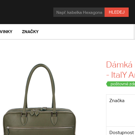
HLEDEJ
VINKY
ZNAČKY
Dámká k
- ItalY A
poštovné zd
Značka
Dostupnost