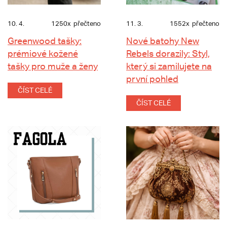
10. 4.
1250x
přečteno
11. 3.
1552x
přečteno
Greenwood tašky:
Nové batohy New
prémiové kožené
Rebels dorazily: Styl,
tašky pro muže a ženy
který si zamilujete na
první pohled
ČÍST CELÉ
ČÍST CELÉ