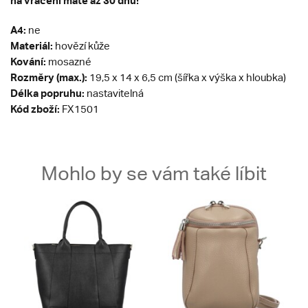
na vrácení máte až 30 dnů!
A4:
ne
Materiál:
hovězí kůže
Kování:
mosazné
Rozměry (max.):
19,5 x 14 x 6,5 cm (šířka x výška x hloubka)
Délka popruhu:
nastavitelná
Kód zboží:
FX1501
Mohlo by se vám také líbit