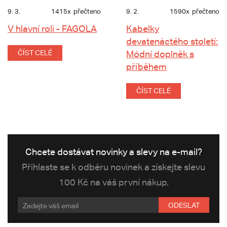
9. 3.
1415x
přečteno
9. 2.
1590x
přečteno
V hlavní roli - FAGOLA
Kabelky
devatenáctého století:
ČÍST CELÉ
Módní doplněk s
příběhem
ČÍST CELÉ
Chcete dostávat novinky a slevy na e-mail?
Přihlaste se k odběru novinek a získejte slevu
100 Kč na váš první nákup.
ODESLAT