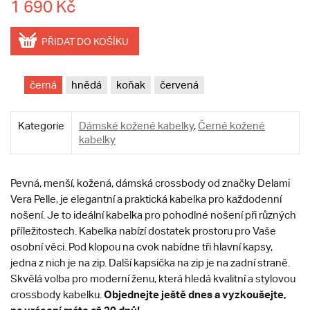
1 690 Kč
PŘIDAT DO KOŠÍKU
černá
hnědá
koňak
červená
Kategorie
Dámské kožené kabelky
,
Černé kožené
kabelky
Pevná, menší, kožená, dámská crossbody od značky Delami
Vera Pelle, je elegantní a praktická kabelka pro každodenní
nošení. Je to ideální kabelka pro pohodlné nošení při různých
příležitostech. Kabelka nabízí dostatek prostoru pro Vaše
osobní věci. Pod klopou na cvok nabídne tři hlavní kapsy,
jedna z nich je na zip. Další kapsička na zip je na zadní straně.
Skvělá volba pro moderní ženu, která hledá kvalitní a stylovou
Objednejte ještě dnes a vyzkoušejte,
crossbody kabelku.