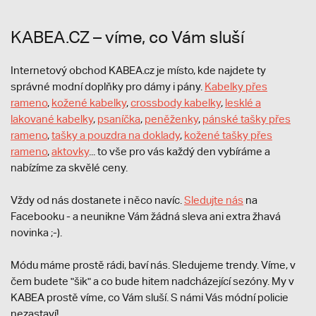
KABEA.CZ – víme, co Vám sluší
Internetový obchod KABEA.cz je místo, kde najdete ty
správné modní doplňky pro dámy i pány.
Kabelky přes
rameno
,
kožené kabelky
,
crossbody kabelky
,
lesklé a
lakované kabelky
,
psaníčka
,
peněženky
,
pánské tašky přes
rameno
,
tašky a pouzdra na doklady
,
kožené tašky přes
rameno
,
aktovky
... to vše pro vás každý den vybíráme a
nabízíme za skvělé ceny.
Vždy od nás dostanete i něco navíc.
S
ledujte nás
na
Facebooku - a neunikne Vám žádná sleva ani extra žhavá
novinka ;-).
Módu máme prostě rádi, baví nás. Sledujeme trendy. Víme, v
čem budete "šik" a co bude hitem nadcházející sezóny. My v
KABEA prostě víme, co Vám sluší. S námi Vás módní policie
nezastaví!