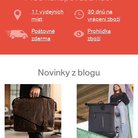
11 výdejních
30 dnů na
míst
vrácení zboží
Poštovné
Prohlídka
zdarma
zboží
Novinky z blogu