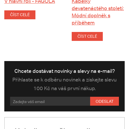
V hlavní roli - FAGOLA
Kabelky
devatenáctého století:
ČÍST CELÉ
Módní doplněk s
příběhem
ČÍST CELÉ
Chcete dostávat novinky a slevy na e-mail?
Přihlaste se k odběru novinek a získejte slevu
100 Kč na váš první nákup.
ODESLAT