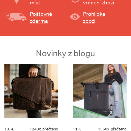
míst
vrácení zboží
Poštovné
Prohlídka
zdarma
zboží
Novinky z blogu
10. 4.
1248x
přečteno
11. 3.
1550x
přečteno