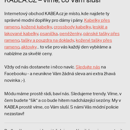
Internetový obchod KABEA.cz je místo, kde najdete ty
správné modní doplňky pro dámy i pány.
Kabelky přes
rameno
,
kožené kabelky
,
crossbody kabelky
,
lesklé a
lakované kabelky
,
psaníčka
,
peněženky
,
pánské tašky přes
rameno
,
tašky a pouzdra na doklady
,
kožené tašky přes
rameno
,
aktovky
... to vše pro vás každý den vybíráme a
nabízíme za skvělé ceny.
Vždy od nás dostanete i něco navíc.
S
ledujte nás
na
Facebooku - a neunikne Vám žádná sleva ani extra žhavá
novinka ;-).
Módu máme prostě rádi, baví nás. Sledujeme trendy. Víme, v
čem budete "šik" a co bude hitem nadcházející sezóny. My v
KABEA prostě víme, co Vám sluší. S námi Vás módní policie
nezastaví!