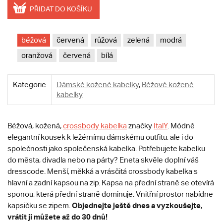
PŘIDAT DO KOŠÍKU
béžová
červená
růžová
zelená
modrá
oranžová
červená
bílá
Kategorie
Dámské kožené kabelky
,
Béžové kožené
kabelky
Béžová, kožená,
crossbody kabelka
značky
ItalY
. Módně
elegantní kousek k ležérnímu dámskému outfitu, ale i do
společnosti jako společenská kabelka. Potřebujete kabelku
do města, divadla nebo na párty? Eneta skvěle doplní váš
dresscode. Menší, měkká a vrásčitá crossbody kabelka s
hlavní a zadní kapsou na zip. Kapsa na přední straně se otevírá
sponou, která přední straně dominuje. Vnitřní prostor nabídne
Objednejte ještě dnes a vyzkoušejte,
kapsičku se zipem.
vrátit ji můžete až do 30 dnů!