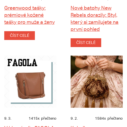
Greenwood tašky:
Nové batohy New
prémiové kožené
Rebels dorazily: Styl,
tašky pro muže a ženy
který si zamilujete na
první pohled
ČÍST CELÉ
ČÍST CELÉ
9. 3.
1415x
přečteno
9. 2.
1584x
přečteno