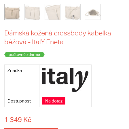
Dámská kožená crossbody kabelka
béžová - ItalY Eneta
poštovné zdarma
Značka
Dostupnost
Na dotaz
1 349 Kč