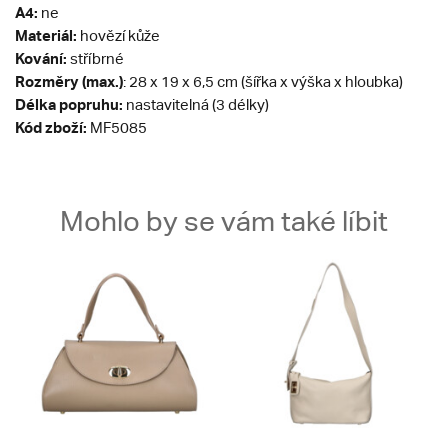
A4:
ne
Materiál:
hovězí kůže
Kování:
stříbrné
Rozměry (max.)
: 28 x 19 x 6,5 cm (šířka x výška x hloubka)
Délka popruhu:
nastavitelná (3 délky)
Kód zboží:
MF5085
Mohlo by se vám také líbit