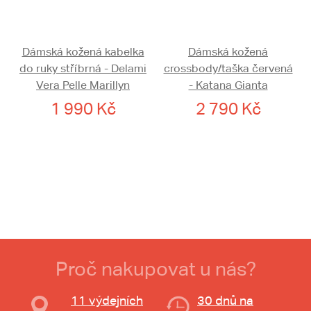
Dámská kožená kabelka
Dámská kožená
do ruky stříbrná - Delami
crossbody/taška červená
Vera Pelle Marillyn
- Katana Gianta
1 990 Kč
2 790 Kč
Proč nakupovat u nás?
11 výdejních
30 dnů na