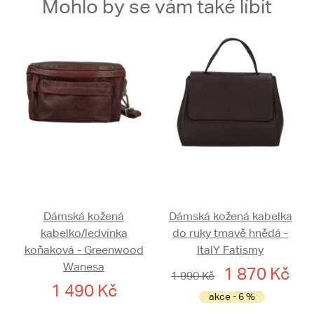
Mohlo by se vám také líbit
Dámská kožená
Dámská kožená kabelka
kabelko/ledvinka
do ruky tmavě hnědá -
koňaková - Greenwood
ItalY Fatismy
Wanesa
1 870 Kč
1 990 Kč
1 490 Kč
akce - 6 %