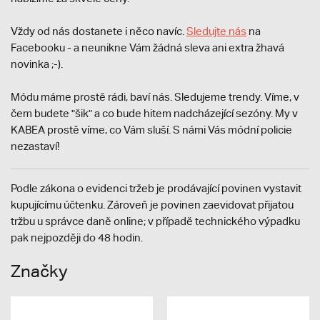
Vždy od nás dostanete i něco navíc.
S
ledujte nás
na
Facebooku - a neunikne Vám žádná sleva ani extra žhavá
novinka ;-).
Módu máme prostě rádi, baví nás. Sledujeme trendy. Víme, v
čem budete "šik" a co bude hitem nadcházející sezóny. My v
KABEA prostě víme, co Vám sluší. S námi Vás módní policie
nezastaví!
Podle zákona o evidenci tržeb je prodávající povinen vystavit
kupujícímu účtenku. Zároveň je povinen zaevidovat přijatou
tržbu u správce daně online; v případě technického výpadku
pak nejpozději do 48 hodin.
Značky