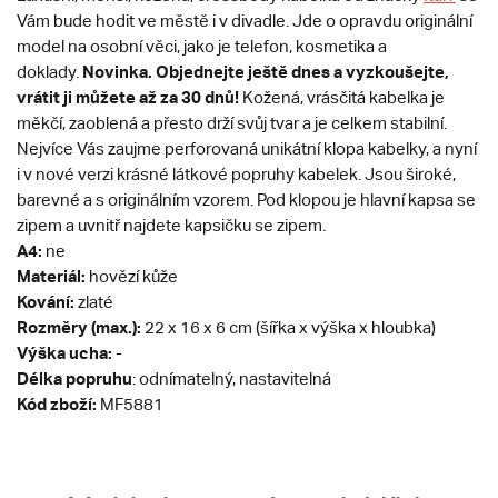
Vám bude hodit ve městě i v divadle. Jde o opravdu originální
model na osobní věci, jako je telefon, kosmetika a
Novinka. Objednejte ještě dnes a vyzkoušejte,
doklady.
vrátit ji můžete až za 30 dnů!
Kožená, vrásčitá kabelka je
měkčí, zaoblená a přesto drží svůj tvar a je celkem stabilní.
Nejvíce Vás zaujme perforovaná unikátní klopa kabelky, a nyní
i v nové verzi krásné látkové popruhy kabelek. Jsou široké,
barevné a s originálním vzorem. Pod klopou je hlavní kapsa se
zipem a uvnitř najdete kapsičku se zipem.
A4:
ne
Materiál:
hovězí kůže
Kování:
zlaté
Rozměry (max.):
22 x 16 x 6 cm (šířka x výška x hloubka)
Výška ucha:
-
Délka popruhu
: odnímatelný, nastavitelná
Kód zboží:
MF5881