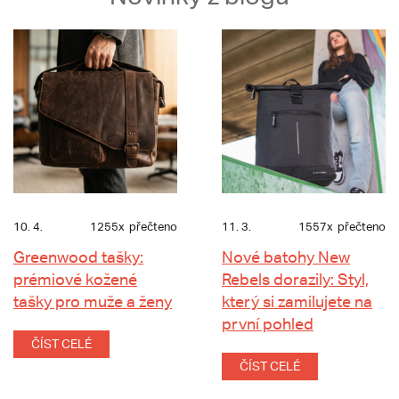
10. 4.
1255x
přečteno
11. 3.
1557x
přečteno
Greenwood tašky:
Nové batohy New
prémiové kožené
Rebels dorazily: Styl,
tašky pro muže a ženy
který si zamilujete na
první pohled
ČÍST CELÉ
ČÍST CELÉ