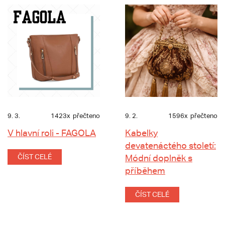
9. 3.
1423x
přečteno
9. 2.
1596x
přečteno
V hlavní roli - FAGOLA
Kabelky
devatenáctého století:
ČÍST CELÉ
Módní doplněk s
příběhem
ČÍST CELÉ