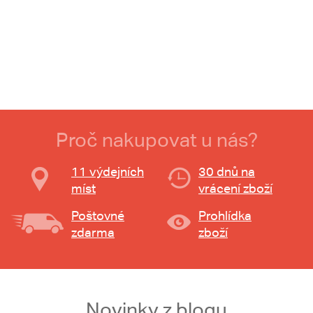
Proč nakupovat u nás?
11 výdejních
30 dnů na
míst
vrácení zboží
Poštovné
Prohlídka
zdarma
zboží
Novinky z blogu