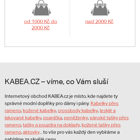
od 1000 Kč do
nad 2000 Kč
2000 Kč
KABEA.CZ – víme, co Vám sluší
Internetový obchod KABEA.cz je místo, kde najdete ty
správné modní doplňky pro dámy i pány.
Kabelky přes
rameno
,
kožené kabelky
,
crossbody kabelky
,
lesklé a
lakované kabelky
,
psaníčka
,
peněženky
,
pánské tašky přes
rameno
,
tašky a pouzdra na doklady
,
kožené tašky přes
rameno
,
aktovky
... to vše pro vás každý den vybíráme a
nabízíme za skvělé ceny.