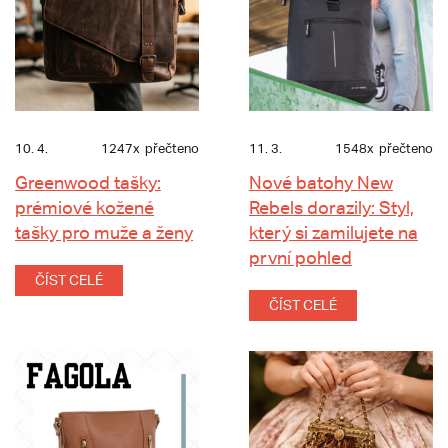
10. 4.
1247x
přečteno
11. 3.
1548x
přečteno
Greenwood tašky:
Nové batohy New
prémiové kožené
Rebels dorazily: Styl,
tašky pro muže a ženy
který si zamilujete na
první pohled
ČÍST CELÉ
ČÍST CELÉ