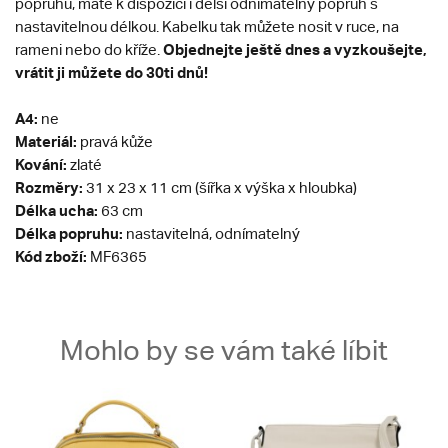
popruhu, máte k dispozici i delší odnímatelný popruh s
nastavitelnou délkou. Kabelku tak můžete nosit v ruce, na
Objednejte ještě dnes a vyzkoušejte,
rameni nebo do kříže.
vrátit ji můžete do 30ti dnů!
A4:
ne
Materiál:
pravá kůže
Kování:
zlaté
Rozměry:
31 x 23 x 11 cm (šířka x výška x hloubka)
Délka ucha:
63 cm
Délka popruhu:
nastavitelná, odnímatelný
Kód zboží:
MF6365
Mohlo by se vám také líbit