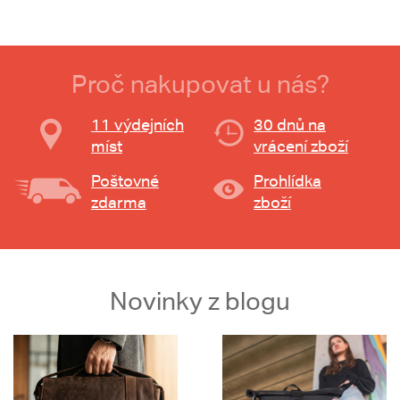
Proč nakupovat u nás?
11 výdejních
30 dnů na
míst
vrácení zboží
Poštovné
Prohlídka
zdarma
zboží
Novinky z blogu