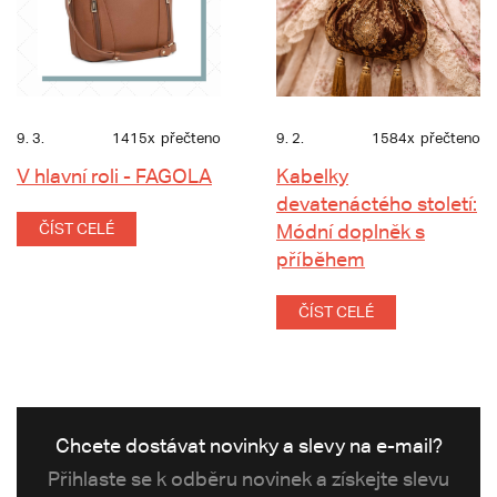
9. 3.
1415x
přečteno
9. 2.
1584x
přečteno
V hlavní roli - FAGOLA
Kabelky
devatenáctého století:
ČÍST CELÉ
Módní doplněk s
příběhem
ČÍST CELÉ
Chcete dostávat novinky a slevy na e-mail?
Přihlaste se k odběru novinek a získejte slevu