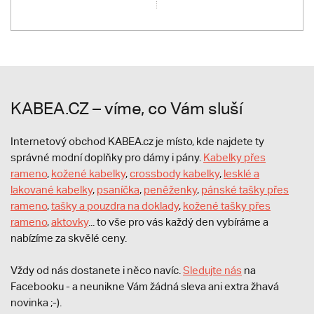
KABEA.CZ – víme, co Vám sluší
Internetový obchod KABEA.cz je místo, kde najdete ty
správné modní doplňky pro dámy i pány.
Kabelky přes
rameno
,
kožené kabelky
,
crossbody kabelky
,
lesklé a
lakované kabelky
,
psaníčka
,
peněženky
,
pánské tašky přes
rameno
,
tašky a pouzdra na doklady
,
kožené tašky přes
rameno
,
aktovky
... to vše pro vás každý den vybíráme a
nabízíme za skvělé ceny.
Vždy od nás dostanete i něco navíc.
S
ledujte nás
na
Facebooku - a neunikne Vám žádná sleva ani extra žhavá
novinka ;-).