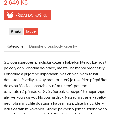
2 649 Kč
PŘIDAT DO KOŠÍKU
Khaki
taupe
Kategorie
Dámské crossbody kabelky
Stylová a zároveň praktická kožená kabelka, kterou lze nosit
po celý den. Vhodná do práce, města i na menší procházky.
Pohodlné a příjemné uspořádání Vašich věcí Vám zajistí
dostatečně velký úložný prostor, který je rozdělen přepážkou
do dvou částí a nachází se v něm i menší postranní
uzavíratelná přihrádka. Své věci pak zabezpečíte nejen zipem,
ale i velkou slušivou klopou na druk. Na zadní straně kabelky
nechybí ani rychle dostupná kapsa na zip zlaté barvy, který
ladí s ostatním kováním. Kromě pevného, jemně zdobeného